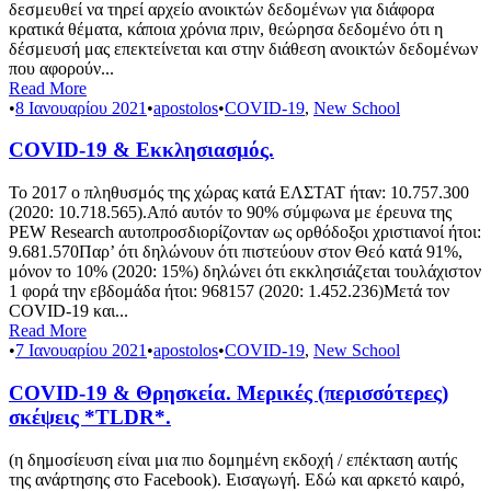
δεσμευθεί να τηρεί αρχείο ανοικτών δεδομένων για διάφορα
κρατικά θέματα, κάποια χρόνια πριν, θεώρησα δεδομένο ότι η
δέσμευσή μας επεκτείνεται και στην διάθεση ανοικτών δεδομένων
που αφορούν...
Read More
•
8 Ιανουαρίου 2021
•
apostolos
•
COVID-19
,
New School
COVID-19 & Εκκλησιασμός.
Το 2017 ο πληθυσμός της χώρας κατά ΕΛΣΤΑΤ ήταν: 10.757.300
(2020: 10.718.565).Από αυτόν το 90% σύμφωνα με έρευνα της
PEW Research αυτοπροσδιορίζονταν ως ορθόδοξοι χριστιανοί ήτοι:
9.681.570Παρ’ ότι δηλώνουν ότι πιστεύουν στον Θεό κατά 91%,
μόνον το 10% (2020: 15%) δηλώνει ότι εκκλησιάζεται τουλάχιστον
1 φορά την εβδομάδα ήτοι: 968157 (2020: 1.452.236)Μετά τον
COVID-19 και...
Read More
•
7 Ιανουαρίου 2021
•
apostolos
•
COVID-19
,
New School
COVID-19 & Θρησκεία. Μερικές (περισσότερες)
σκέψεις *TLDR*.
(η δημοσίευση είναι μια πιο δομημένη εκδοχή / επέκταση αυτής
της ανάρτησης στο Facebook). Εισαγωγή. Εδώ και αρκετό καιρό,