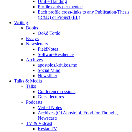
Unified landing
Profile cards per mentee
Each profile cross-links to any Publication/Thesis
(R&D) or Project (EL)
Writing
Books
Θολό Τοπίο
Essays
Newsletters
FieldNotes
SoftwareResilience
Archives
apostolos.kritikos.me
Social Mind
Newsfilter
Talks & Media
Talks
Conference sessions
Guest lectures
Podcasts
Verbal Notes
Archives (Oi Apostoloi, Food for Thought,
Newscast)
TV & Vidcast
RestartTV