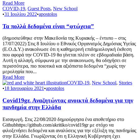
Read More
COVID-19
,
Guest Posts
,
New School
•
31 Ιουλίου 2022
•
apostolos
Τα πολλά δεδομένα είναι “φτώχεια”
(δημοσιεύθηκε στην Μακεδονία της Κυριακής – έντυπο – στις
17/07/2022) Στις 8 Ιουλίου ο Εθνικός Οργανισμός Δημόσιας Υγείας
(Ε.Ο.Δ.Υ.) ανακοίνωσε ότι η καθημερινή επιδημιολογική έκθεση
που αφορά την COVID-19 θα γίνεται πλέον σε εβδομαδιαία βάση.
Αυτή η αλλαγή, σύμφωνα με την ανακοινωση, θα οδηγήσει σε
περισσότερα, πιο ποιοτικά και αξιόπιστα δεδομένα “χωρίς την
μεροληψία που...
Read More
COVID-19
,
New School
,
Stories
•
18 Ιανουαρίου 2021
•
apostolos
Covid19gr. Αναζητώντας ανοικτά δεδομένα για την
πανδημία στην Ελλάδα
Εισαγωγή. Στις 22/08/2020 δημιούργησα ένα αποθετήριο στο
Githubhttps://github.com/akritiko/covid19gr με στόχο να
φιλοξενήσει δεδομένα και αναλύσεις για την εξέλιξη της πανδημίας
στην Ελλάδα. Γνωρίζοντας ότι η Ελληνική Κυβέρνηση έχει