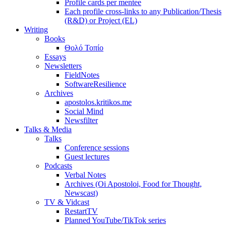
Profile cards per mentee
Each profile cross-links to any Publication/Thesis
(R&D) or Project (EL)
Writing
Books
Θολό Τοπίο
Essays
Newsletters
FieldNotes
SoftwareResilience
Archives
apostolos.kritikos.me
Social Mind
Newsfilter
Talks & Media
Talks
Conference sessions
Guest lectures
Podcasts
Verbal Notes
Archives (Oi Apostoloi, Food for Thought,
Newscast)
TV & Vidcast
RestartTV
Planned YouTube/TikTok series