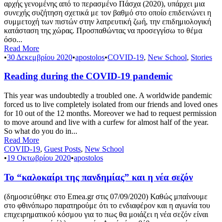
αρχής γενομένης από το περασμένο Πάσχα (2020), υπάρχει μια
συνεχής συζήτηση σχετικά με τον βαθμό στο οποίο επιδεινώνει η
συμμετοχή των πιστών στην λατρευτική ζωή, την επιδημιολογική
κατάσταση της χώρας. Προσπαθώντας να προσεγγίσω το θέμα
όσο...
Read More
•
30 Δεκεμβρίου 2020
•
apostolos
•
COVID-19
,
New School
,
Stories
Reading during the COVID-19 pandemic
This year was undoubtedly a troubled one. A worldwide pandemic
forced us to live completely isolated from our friends and loved ones
for 10 out of the 12 months. Moreover we had to request permission
to move around and live with a curfew for almost half of the year.
So what do you do in...
Read More
COVID-19
,
Guest Posts
,
New School
•
19 Οκτωβρίου 2020
•
apostolos
Το “καλοκαίρι της πανδημίας” και η νέα σεζόν
(δημοσιεύθηκε στο Emea.gr στις 07/09/2020) Καθώς μπαίνουμε
στο φθινόπωρο παρατηρούμε ότι το ενδιαφέρον και η αγωνία του
επιχειρηματικού κόσμου για το πως θα μοιάζει η νέα σεζόν είναι