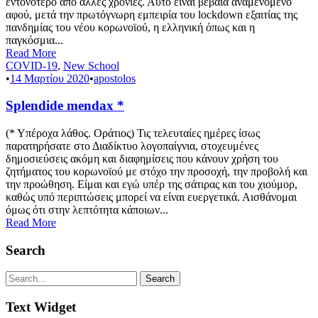
εντονότερο από άλλες χρονιές. Αυτό είναι βέβαια αναμενόμενο
αφού, μετά την πρωτόγνωρη εμπειρία του lockdown εξαιτίας της
πανδημίας του νέου κορωνοϊού, η ελληνική όπως και η
παγκόσμια...
Read More
COVID-19
,
New School
•
14 Μαρτίου 2020
•
apostolos
Splendide mendax *
(* Υπέροχα λάθος. Οράτιος) Τις τελευταίες ημέρες ίσως
παρατηρήσατε στο Διαδίκτυο λογοπαίγνια, στοχευμένες
δημοσιεύσεις ακόμη και διαφημίσεις που κάνουν χρήση του
ζητήματος του κορωνοϊού με στόχο την προσοχή, την προβολή και
την προώθηση. Είμαι και εγώ υπέρ της σάτιρας και του χιούμορ,
καθώς υπό περιπτώσεις μπορεί να είναι ευεργετικά. Αισθάνομαι
όμως ότι στην λεπτότητα κάποιων...
Read More
Search
Text Widget