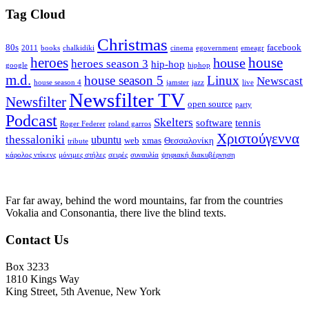
Tag Cloud
Christmas
80s
facebook
2011
books
chalkidiki
cinema
egovernment
emeagr
house
heroes
house
heroes season 3
hip-hop
google
hiphop
m.d.
house season 5
Linux
Newscast
house season 4
jamster
jazz
live
Newsfilter TV
Newsfilter
open source
party
Podcast
Skelters
software
tennis
Roger Federer
roland garros
Χριστούγεννα
thessaloniki
ubuntu
web
xmas
Θεσσαλονίκη
tribute
κάρολος ντίκενς
μόνιμες στήλες
σειρές
συναυλία
ψηφιακή διακυβέρνηση
Far far away, behind the word mountains, far from the countries
Vokalia and Consonantia, there live the blind texts.
Contact Us
Box 3233
1810 Kings Way
King Street, 5th Avenue, New York