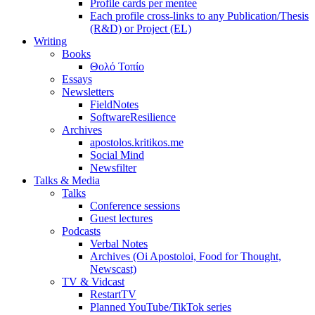
Profile cards per mentee
Each profile cross-links to any Publication/Thesis
(R&D) or Project (EL)
Writing
Books
Θολό Τοπίο
Essays
Newsletters
FieldNotes
SoftwareResilience
Archives
apostolos.kritikos.me
Social Mind
Newsfilter
Talks & Media
Talks
Conference sessions
Guest lectures
Podcasts
Verbal Notes
Archives (Oi Apostoloi, Food for Thought,
Newscast)
TV & Vidcast
RestartTV
Planned YouTube/TikTok series