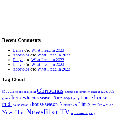
Recent Comments
Denys
στο
What I read in 2023
Apostolos
στο
What I read in 2023
Denys
στο
What I read in 2023
Denys
στο
What I read in 2023
Apostolos
στο
What I read in 2023
Tag Cloud
Christmas
80s
facebook
2011
books
chalkidiki
cinema
egovernment
emeagr
house
heroes
house
heroes season 3
hip-hop
google
hiphop
m.d.
house season 5
Linux
Newscast
house season 4
jamster
jazz
live
Newsfilter TV
Newsfilter
open source
party