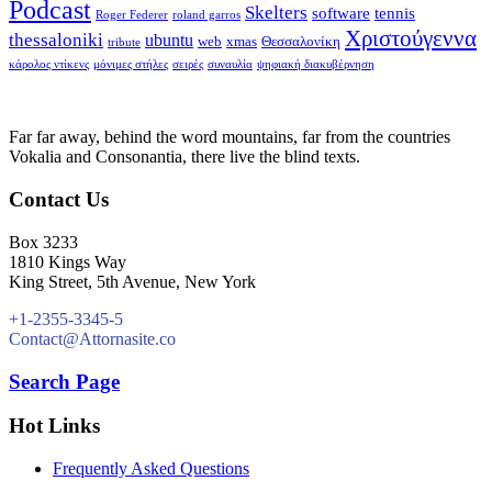
Podcast
Skelters
software
tennis
Roger Federer
roland garros
Χριστούγεννα
thessaloniki
ubuntu
web
xmas
Θεσσαλονίκη
tribute
κάρολος ντίκενς
μόνιμες στήλες
σειρές
συναυλία
ψηφιακή διακυβέρνηση
Far far away, behind the word mountains, far from the countries
Vokalia and Consonantia, there live the blind texts.
Contact Us
Box 3233
1810 Kings Way
King Street, 5th Avenue, New York
+1-2355-3345-5
Contact@Attornasite.co
Search Page
Hot Links
Frequently Asked Questions