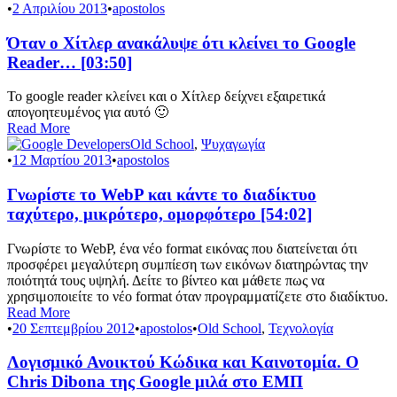
•
2 Απριλίου 2013
•
apostolos
Όταν ο Χίτλερ ανακάλυψε ότι κλείνει το Google
Reader… [03:50]
Το google reader κλείνει και ο Χίτλερ δείχνει εξαιρετικά
απογοητευμένος για αυτό 🙂
Read More
Old School
,
Ψυχαγωγία
•
12 Μαρτίου 2013
•
apostolos
Γνωρίστε το WebP και κάντε το διαδίκτυο
ταχύτερο, μικρότερο, ομορφότερο [54:02]
Γνωρίστε το WebP, ένα νέο format εικόνας που διατείνεται ότι
προσφέρει μεγαλύτερη συμπίεση των εικόνων διατηρώντας την
ποιότητά τους υψηλή. Δείτε το βίντεο και μάθετε πως να
χρησιμοποιείτε το νέο format όταν προγραμματίζετε στο διαδίκτυο.
Read More
•
20 Σεπτεμβρίου 2012
•
apostolos
•
Old School
,
Τεχνολογία
Λογισμικό Ανοικτού Κώδικα και Καινοτομία. Ο
Chris Dibona της Google μιλά στο ΕΜΠ