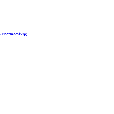
μο Θεσσαλονίκης…