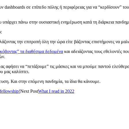
ν dashboards σε επίπεδο πόλης ή περιφέρειας για να “κερδίσουν” το
ου υπάρχει πάνω στην ουσιαστική ενημέρωση κατά τη διάρκεια πανδημ
ό:
αλλάζοντας την επιτροπή όλη την ώρα είτε βάζοντας επιστήμονες να μα
κόβοντας” τα διαθέσιμα δεδομένα
και αδειάζοντας τους εθελοντές πο
ών.
ς αφήσει να “πετάξουμε” τις μάσκες και να μπούμε παντού ελεύθερα γν
υ μας καλύπτει.
υση. Και στην επόμενη πανδημία, τα ίδια θα κάνουμε.
fellowship!
Next Post
What I read in 2022