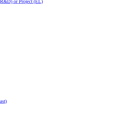
 (R&D) or Project (EL)
ast)