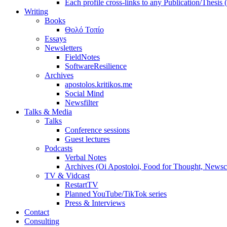
Each profile cross-links to any Publication/Thesis
Writing
Books
Θολό Τοπίο
Essays
Newsletters
FieldNotes
SoftwareResilience
Archives
apostolos.kritikos.me
Social Mind
Newsfilter
Talks & Media
Talks
Conference sessions
Guest lectures
Podcasts
Verbal Notes
Archives (Oi Apostoloi, Food for Thought, Newsc
TV & Vidcast
RestartTV
Planned YouTube/TikTok series
Press & Interviews
Contact
Consulting