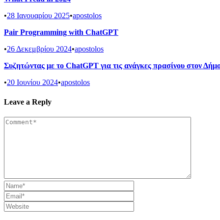
•
28 Ιανουαρίου 2025
•
apostolos
Pair Programming with ChatGPT
•
26 Δεκεμβρίου 2024
•
apostolos
Συζητώντας με το ChatGPT για τις ανάγκες πρασίνου στον Δή
•
20 Ιουνίου 2024
•
apostolos
Leave a Reply