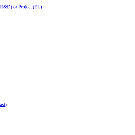
 (R&D) or Project (EL)
ast)