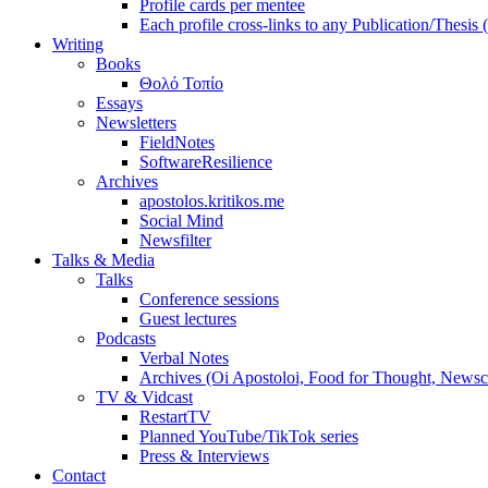
Profile cards per mentee
Each profile cross-links to any Publication/Thesis
Writing
Books
Θολό Τοπίο
Essays
Newsletters
FieldNotes
SoftwareResilience
Archives
apostolos.kritikos.me
Social Mind
Newsfilter
Talks & Media
Talks
Conference sessions
Guest lectures
Podcasts
Verbal Notes
Archives (Oi Apostoloi, Food for Thought, Newsc
TV & Vidcast
RestartTV
Planned YouTube/TikTok series
Press & Interviews
Contact