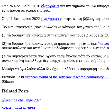
Στις 26 Νοεμβρίου 2020
είχα γράψει
για την σημασία του να υπάρξου
ενημέρωση σε τοπικό επίπεδο.
Στις 11 Ιανουαρίου 2022
είχα γράψει
για την εκτενή βιβλιογραφία π
Τελικά καταφέραμε (σαν κοινωνία) να κάνουμε τον γενικό πληθυσμ
(1) να δυσπιστήσει απέναντι στην επιστήμη και τους ειδικούς είτε 
(2) να δυσπιστήσει απέναντι στις μετρήσεις και τη στατιστική
“πετσο
οπτικοποιώντας και αναλύοντας τα δεδομένα προς όφελος των πολιτ
(3) να συμπεριφέρεται σαν 5χρονο περιμένοντας πότε το κράτος θα μα
συγκεκριμένη παραλλαγή δεν υπάρχει εμβόλιο ή ενισχυτική δόση πο
Μακάρι να βγω λάθος αλλά δεν έχουμε λάβει την παραμικρή εκπαίδε
Previous Post
European forum of the software research community. A 
0
Shares
Related Posts
What I read in 2024