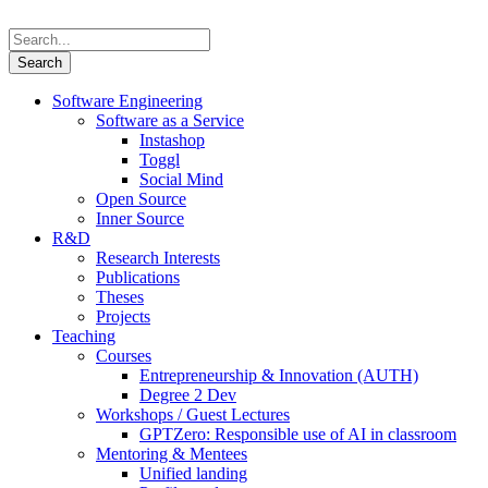
Software Engineering
Software as a Service
Instashop
Toggl
Social Mind
Open Source
Inner Source
R&D
Research Interests
Publications
Theses
Projects
Teaching
Courses
Entrepreneurship & Innovation (AUTH)
Degree 2 Dev
Workshops / Guest Lectures
GPTZero: Responsible use of AI in classroom
Mentoring & Mentees
Unified landing