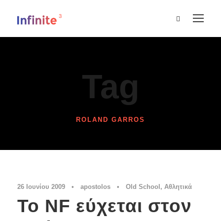
Tag
ROLAND GARROS
26 Ιουνίου 2009
•
apostolos
•
Old School
,
Αθλητικά
Το NF εύχεται στον