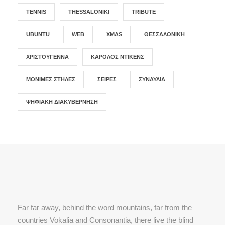
TENNIS
THESSALONIKI
TRIBUTE
UBUNTU
WEB
XMAS
ΘΕΣΣΑΛΟΝΊΚΗ
ΧΡΙΣΤΟΎΓΕΝΝΑ
ΚΆΡΟΛΟΣ ΝΤΊΚΕΝΣ
ΜΌΝΙΜΕΣ ΣΤΉΛΕΣ
ΣΕΙΡΈΣ
ΣΥΝΑΥΛΊΑ
ΨΗΦΙΑΚΉ ΔΙΑΚΥΒΈΡΝΗΣΗ
Far far away, behind the word mountains, far from the
countries Vokalia and Consonantia, there live the blind