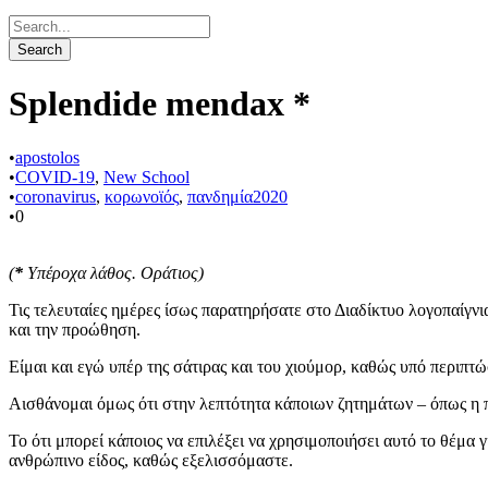
Splendide mendax *
•
apostolos
•
COVID-19
,
New School
•
coronavirus
,
κορωνοϊός
,
πανδημία2020
•
0
(
*
Υπέροχα λά
θος. Οράτιος)
Τις τελευταίες ημέρες ίσως παρατηρήσατε στο Διαδίκτυο λογοπαίγν
και την προώθηση.
Είμαι και εγώ υπέρ της σάτιρας και του χιούμορ, καθώς υπό περιπτώσ
Αισθάνομαι όμως ότι στην λεπτότητα κάποιων ζητημάτων – όπως η π
Το ότι μπορεί κάποιος να επιλέξει να χρησιμοποιήσει αυτό το θέμα
ανθρώπινο είδος, καθώς εξελισσόμαστε.