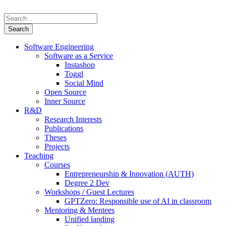
Software Engineering
Software as a Service
Instashop
Toggl
Social Mind
Open Source
Inner Source
R&D
Research Interests
Publications
Theses
Projects
Teaching
Courses
Entrepreneurship & Innovation (AUTH)
Degree 2 Dev
Workshops / Guest Lectures
GPTZero: Responsible use of AI in classroom
Mentoring & Mentees
Unified landing