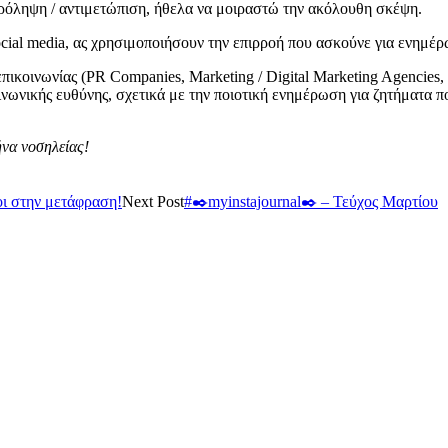
ρόληψη / αντιμετώπιση, ήθελα να μοιραστώ την ακόλουθη σκέψη.
 social media, ας χρησιμοποιήσουν την επιρροή που ασκούνε για ενημ
ικοινωνίας (PR Companies, Marketing / Digital Marketing Agencies, F
νωνικής ευθύνης, σχετικά με την ποιοτική ενημέρωση για ζητήματα π
να νοσηλείας!
οι στην μετάφραση!
Next Post
#✒️myinstajournal✒️ – Τεύχος Μαρτίου