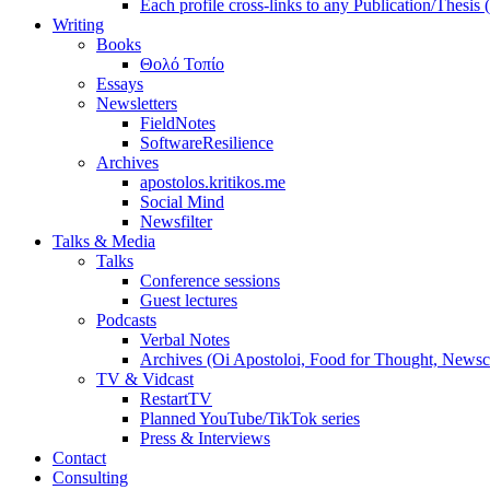
Each profile cross-links to any Publication/Thesis
Writing
Books
Θολό Τοπίο
Essays
Newsletters
FieldNotes
SoftwareResilience
Archives
apostolos.kritikos.me
Social Mind
Newsfilter
Talks & Media
Talks
Conference sessions
Guest lectures
Podcasts
Verbal Notes
Archives (Oi Apostoloi, Food for Thought, Newsc
TV & Vidcast
RestartTV
Planned YouTube/TikTok series
Press & Interviews
Contact
Consulting