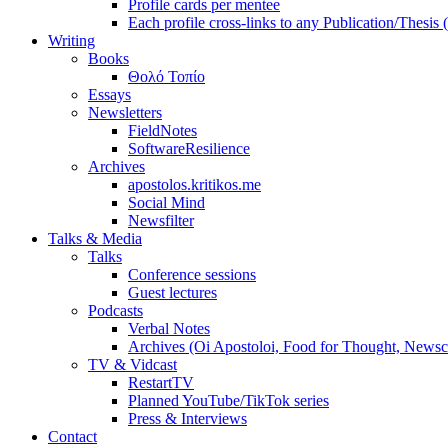
Profile cards per mentee
Each profile cross-links to any Publication/Thesis
Writing
Books
Θολό Τοπίο
Essays
Newsletters
FieldNotes
SoftwareResilience
Archives
apostolos.kritikos.me
Social Mind
Newsfilter
Talks & Media
Talks
Conference sessions
Guest lectures
Podcasts
Verbal Notes
Archives (Oi Apostoloi, Food for Thought, Newsc
TV & Vidcast
RestartTV
Planned YouTube/TikTok series
Press & Interviews
Contact