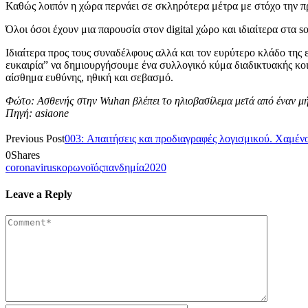
Καθώς λοιπόν η χώρα περνάει σε σκληρότερα μέτρα με στόχο την π
Όλοι όσοι έχουν μια παρουσία στον digital χώρο και ιδιαίτερα στα
Ιδιαίτερα προς τους συναδέλφους αλλά και τον ευρύτερο κλάδο της επ
ευκαιρία” να δημιουργήσουμε ένα συλλογικό κύμα διαδικτυακής κοι
αίσθημα ευθύνης, ηθική και σεβασμό.
Φώτο: Ασθενής στην Wuhan βλέπει το ηλιοβασίλεμα μετά από έναν μή
Πηγή: asiaone
Previous Post
003: Απαιτήσεις και προδιαγραφές λογισμικού. Χαμέν
0
Shares
coronavirus
κορωνοϊός
πανδημία2020
Leave a Reply