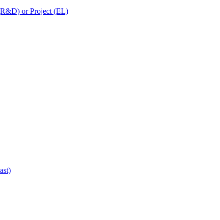
 (R&D) or Project (EL)
ast)