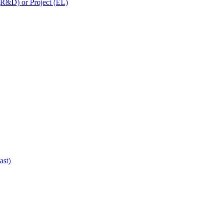
 (R&D) or Project (EL)
ast)