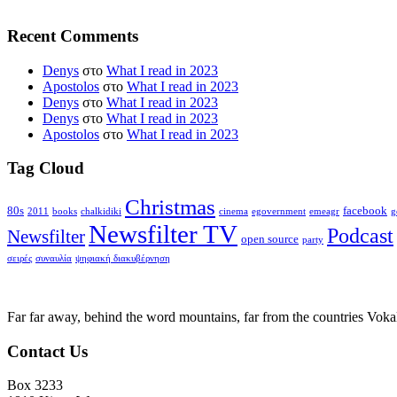
Recent Comments
Denys
στο
What I read in 2023
Apostolos
στο
What I read in 2023
Denys
στο
What I read in 2023
Denys
στο
What I read in 2023
Apostolos
στο
What I read in 2023
Tag Cloud
Christmas
80s
facebook
2011
books
chalkidiki
cinema
egovernment
emeagr
g
Newsfilter TV
Podcast
Newsfilter
open source
party
σειρές
συναυλία
ψηφιακή διακυβέρνηση
Far far away, behind the word mountains, far from the countries Vokali
Contact Us
Box 3233