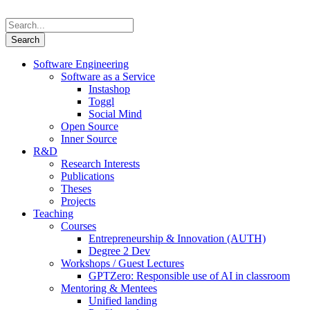
Software Engineering
Software as a Service
Instashop
Toggl
Social Mind
Open Source
Inner Source
R&D
Research Interests
Publications
Theses
Projects
Teaching
Courses
Entrepreneurship & Innovation (AUTH)
Degree 2 Dev
Workshops / Guest Lectures
GPTZero: Responsible use of AI in classroom
Mentoring & Mentees
Unified landing