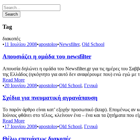
Tag
διακοπές
•
11 Ιουλίου 2008
•
apostolos
•
Newsfilter
,
Old School
Απουσιάζει η ομάδα του newsfilter
Απουσία δηλώνει η ομάδα του Newsfilter.gr για τις ημέρες του Σαβ
της Ελλάδος (ιγκόγνητο για αυτό δεν αναφέρουμε που) ενώ εγώ με 
Read More
•
20 Ιουνίου 2008
•
apostolos
•
Old School
,
Γενικά
Σχέδια για πνευματική αγρανάπαυση
Το παρόν άρθρο είναι κατ’ εξοχήν προσωπικό (krap). Επομένως αν κ
Ιούνιος φθάνει στο τέλος, κλείνουν ένα – ένα και τα ζητήματα που 
Read More
•
17 Ιουνίου 2008
•
apostolos
•
Old School
,
Γενικά
Θέλω επειγόντως διακοπές