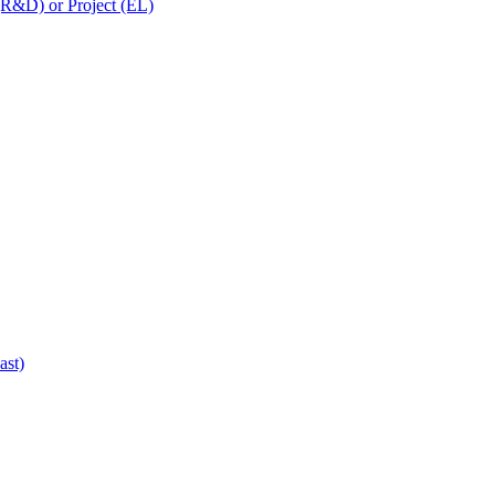
 (R&D) or Project (EL)
ast)