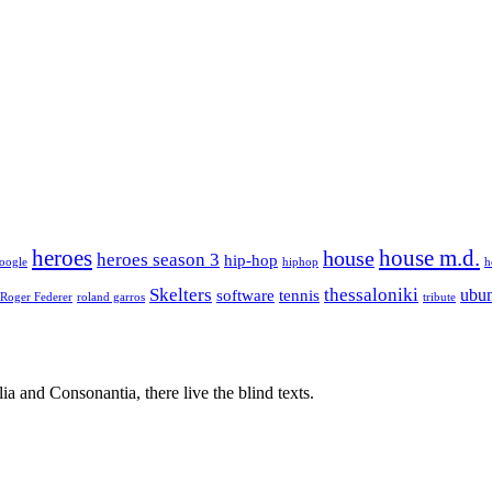
house m.d.
heroes
house
heroes season 3
hip-hop
oogle
hiphop
h
Skelters
thessaloniki
ubu
software
tennis
Roger Federer
roland garros
tribute
a and Consonantia, there live the blind texts.