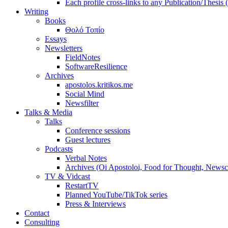
Each profile cross-links to any Publication/Thesis
Writing
Books
Θολό Τοπίο
Essays
Newsletters
FieldNotes
SoftwareResilience
Archives
apostolos.kritikos.me
Social Mind
Newsfilter
Talks & Media
Talks
Conference sessions
Guest lectures
Podcasts
Verbal Notes
Archives (Oi Apostoloi, Food for Thought, Newsc
TV & Vidcast
RestartTV
Planned YouTube/TikTok series
Press & Interviews
Contact
Consulting