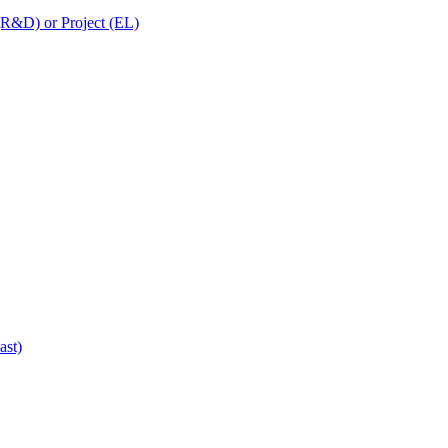
 (R&D) or Project (EL)
ast)