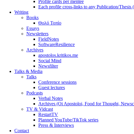
Profile cards per mentee
Each profile cross-links to any Publication/Thesis
Writing
Books
Θολό Τοπίο
Essays
Newsletters
FieldNotes
SoftwareResilience
Archives
apostolos.kritikos.me
Social Mind
Newsfilter
Talks & Media
Talks
Conference sessions
Guest lectures
Podcasts
Verbal Notes
Archives (Oi Apostoloi, Food for Thought, Newsc
TV & Vidcast
RestartTV
Planned YouTube/TikTok series
Press & Interviews
Contact