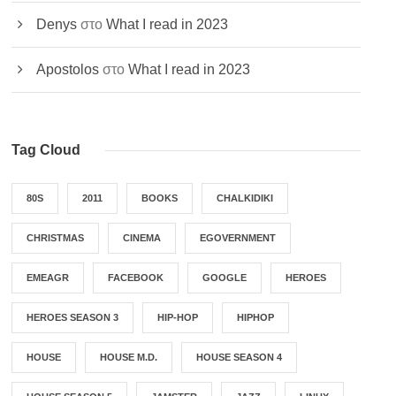
Denys
στο
What I read in 2023
Apostolos
στο
What I read in 2023
Tag Cloud
80S
2011
BOOKS
CHALKIDIKI
CHRISTMAS
CINEMA
EGOVERNMENT
EMEAGR
FACEBOOK
GOOGLE
HEROES
HEROES SEASON 3
HIP-HOP
HIPHOP
HOUSE
HOUSE M.D.
HOUSE SEASON 4