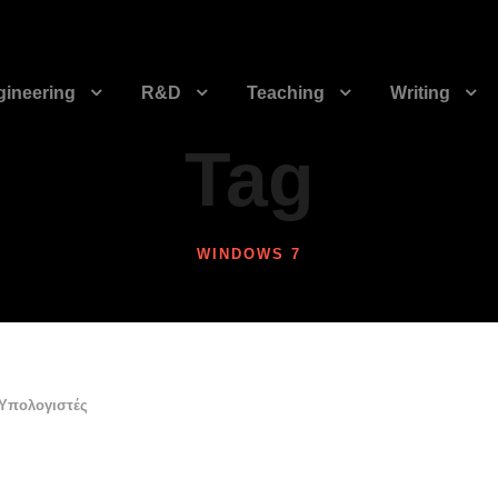
gineering
R&D
Teaching
Writing
Tag
WINDOWS 7
Υπολογιστές