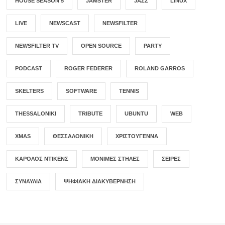
HOUSE SEASON 5
JAMSTER
JAZZ
LINUX
LIVE
NEWSCAST
NEWSFILTER
NEWSFILTER TV
OPEN SOURCE
PARTY
PODCAST
ROGER FEDERER
ROLAND GARROS
SKELTERS
SOFTWARE
TENNIS
THESSALONIKI
TRIBUTE
UBUNTU
WEB
XMAS
ΘΕΣΣΑΛΟΝΊΚΗ
ΧΡΙΣΤΟΎΓΕΝΝΑ
ΚΆΡΟΛΟΣ ΝΤΊΚΕΝΣ
ΜΌΝΙΜΕΣ ΣΤΉΛΕΣ
ΣΕΙΡΈΣ
ΣΥΝΑΥΛΊΑ
ΨΗΦΙΑΚΉ ΔΙΑΚΥΒΈΡΝΗΣΗ