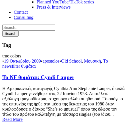
Planned YouTube/TikTok series
Press & Interviews
Contact
Consulting
Tag
true colors
•
19 Οκτωβρίου 2009
•
apostolos
•
Old School
,
Μουσική
,
Το
newsfilter θυμάται
Το NF θυμάται: Cyndi Lauper
Η Αμερικανικής καταγωγής Cynthia Ann Stephanie Lauper, ή απλά
Cyndi Lauper γεννήθηκε στις 22 Ιουνίου 1953. Αποτέλεσε
αξιόλογη τραγουδίστρια, στιχουργό αλλά και ηθοποιό. Το απόγειο
της επιτυχίας της ήρθε στα μέσα της δεκαετίας του 1980 όταν
κυκλοφόρησε ο δίσκος “She’s so unusual” όπου της έδωσε τον
τίτλο του πρώτου καλλιτέχνη με τέσσερα singles (του ίδιου...
Read More