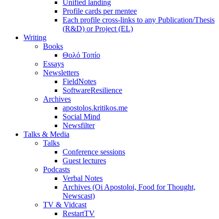
Unified landing
Profile cards per mentee
Each profile cross-links to any Publication/Thesis
(R&D) or Project (EL)
Writing
Books
Θολό Τοπίο
Essays
Newsletters
FieldNotes
SoftwareResilience
Archives
apostolos.kritikos.me
Social Mind
Newsfilter
Talks & Media
Talks
Conference sessions
Guest lectures
Podcasts
Verbal Notes
Archives (Oi Apostoloi, Food for Thought,
Newscast)
TV & Vidcast
RestartTV