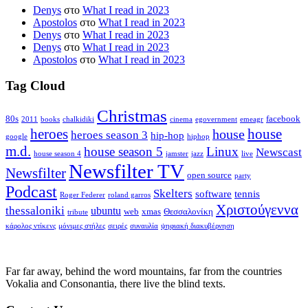
Denys
στο
What I read in 2023
Apostolos
στο
What I read in 2023
Denys
στο
What I read in 2023
Denys
στο
What I read in 2023
Apostolos
στο
What I read in 2023
Tag Cloud
Christmas
80s
facebook
2011
books
chalkidiki
cinema
egovernment
emeagr
house
heroes
house
heroes season 3
hip-hop
google
hiphop
m.d.
house season 5
Linux
Newscast
house season 4
jamster
jazz
live
Newsfilter TV
Newsfilter
open source
party
Podcast
Skelters
software
tennis
Roger Federer
roland garros
Χριστούγεννα
thessaloniki
ubuntu
web
xmas
Θεσσαλονίκη
tribute
κάρολος ντίκενς
μόνιμες στήλες
σειρές
συναυλία
ψηφιακή διακυβέρνηση
Far far away, behind the word mountains, far from the countries
Vokalia and Consonantia, there live the blind texts.