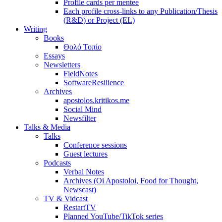
Profile cards per mentee
Each profile cross-links to any Publication/Thesis
(R&D) or Project (EL)
Writing
Books
Θολό Τοπίο
Essays
Newsletters
FieldNotes
SoftwareResilience
Archives
apostolos.kritikos.me
Social Mind
Newsfilter
Talks & Media
Talks
Conference sessions
Guest lectures
Podcasts
Verbal Notes
Archives (Oi Apostoloi, Food for Thought,
Newscast)
TV & Vidcast
RestartTV
Planned YouTube/TikTok series