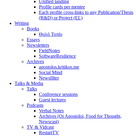
Unified landing
Profile cards per mentee
Each profile cross-links to any Publication/Thesis
(R&D) or Project (EL)
Writing
Books
Θολό Τοπίο
Essays
Newsletters
FieldNotes
SoftwareResilience
Archives
apostolos.kritikos.me
Social Mind
Newsfilter
Talks & Media
Talks
Conference sessions
Guest lectures
Podcasts
Verbal Notes
Archives (Oi Apostoloi, Food for Thought,
Newscast)
TV & Vidcast
RestartTV