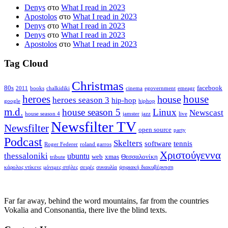
Denys
στο
What I read in 2023
Apostolos
στο
What I read in 2023
Denys
στο
What I read in 2023
Denys
στο
What I read in 2023
Apostolos
στο
What I read in 2023
Tag Cloud
Christmas
80s
facebook
2011
books
chalkidiki
cinema
egovernment
emeagr
house
heroes
house
heroes season 3
hip-hop
google
hiphop
m.d.
house season 5
Linux
Newscast
house season 4
jamster
jazz
live
Newsfilter TV
Newsfilter
open source
party
Podcast
Skelters
software
tennis
Roger Federer
roland garros
Χριστούγεννα
thessaloniki
ubuntu
web
xmas
Θεσσαλονίκη
tribute
κάρολος ντίκενς
μόνιμες στήλες
σειρές
συναυλία
ψηφιακή διακυβέρνηση
Far far away, behind the word mountains, far from the countries
Vokalia and Consonantia, there live the blind texts.