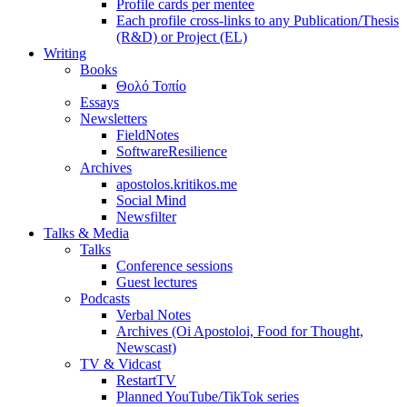
Profile cards per mentee
Each profile cross-links to any Publication/Thesis
(R&D) or Project (EL)
Writing
Books
Θολό Τοπίο
Essays
Newsletters
FieldNotes
SoftwareResilience
Archives
apostolos.kritikos.me
Social Mind
Newsfilter
Talks & Media
Talks
Conference sessions
Guest lectures
Podcasts
Verbal Notes
Archives (Oi Apostoloi, Food for Thought,
Newscast)
TV & Vidcast
RestartTV
Planned YouTube/TikTok series