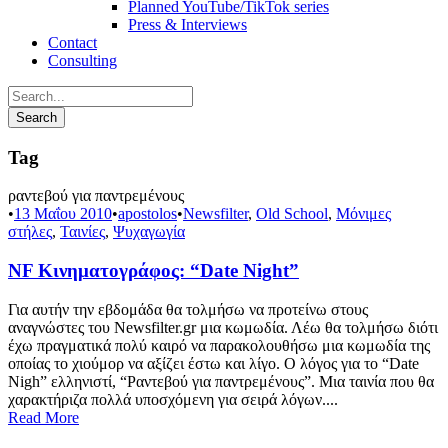
Planned YouTube/TikTok series
Press & Interviews
Contact
Consulting
Tag
ραντεβού για παντρεμένους
•
13 Μαΐου 2010
•
apostolos
•
Newsfilter
,
Old School
,
Μόνιμες
στήλες
,
Ταινίες
,
Ψυχαγωγία
NF Κινηματογράφος: “Date Night”
Για αυτήν την εβδομάδα θα τολμήσω να προτείνω στους
αναγνώστες του Newsfilter.gr μια κωμωδία. Λέω θα τολμήσω διότι
έχω πραγματικά πολύ καιρό να παρακολουθήσω μια κωμωδία της
οποίας το χιούμορ να αξίζει έστω και λίγο. Ο λόγος για το “Date
Nigh” ελληνιστί, “Ραντεβού για παντρεμένους”. Μια ταινία που θα
χαρακτήριζα πολλά υποσχόμενη για σειρά λόγων....
Read More