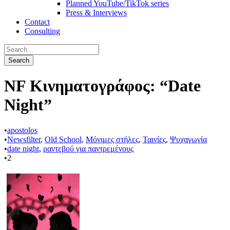
Planned YouTube/TikTok series
Press & Interviews
Contact
Consulting
NF Κινηματογράφος: “Date
Night”
•
apostolos
•
Newsfilter
,
Old School
,
Μόνιμες στήλες
,
Ταινίες
,
Ψυχαγωγία
•
date night
,
ραντεβού για παντρεμένους
•
2