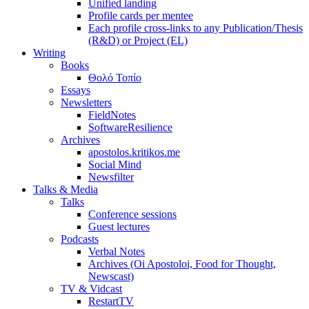
Unified landing
Profile cards per mentee
Each profile cross-links to any Publication/Thesis
(R&D) or Project (EL)
Writing
Books
Θολό Τοπίο
Essays
Newsletters
FieldNotes
SoftwareResilience
Archives
apostolos.kritikos.me
Social Mind
Newsfilter
Talks & Media
Talks
Conference sessions
Guest lectures
Podcasts
Verbal Notes
Archives (Oi Apostoloi, Food for Thought,
Newscast)
TV & Vidcast
RestartTV