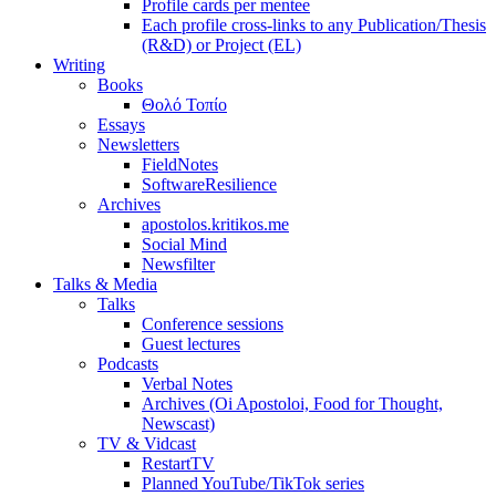
Profile cards per mentee
Each profile cross-links to any Publication/Thesis
(R&D) or Project (EL)
Writing
Books
Θολό Τοπίο
Essays
Newsletters
FieldNotes
SoftwareResilience
Archives
apostolos.kritikos.me
Social Mind
Newsfilter
Talks & Media
Talks
Conference sessions
Guest lectures
Podcasts
Verbal Notes
Archives (Oi Apostoloi, Food for Thought,
Newscast)
TV & Vidcast
RestartTV
Planned YouTube/TikTok series