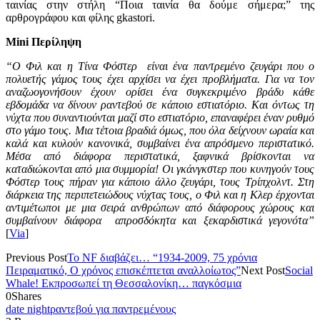
ταινίας στην στήλη “Ποια ταινία θα δούμε σήμερα;” της
αρθρογράφου και φίλης gkastori.
Mini Περίληψη
“Ο Φιλ και η Τίνα Φόστερ είναι ένα παντρεμένο ζευγάρι που ο
πολυετής γάμος τους έχει αρχίσει να έχει προβλήματα. Για να τον
αναζωογονήσουν έχουν ορίσει ένα συγκεκριμένο βράδυ κάθε
εβδομάδα να δίνουν ραντεβού σε κάποιο εστιατόριο. Και όντως τη
νύχτα που συναντιούνται μαζί στο εστιατόριο, επαναφέρει έναν ρυθμό
στο γάμο τους. Μια τέτοια βραδιά όμως, που όλα δείχνουν ωραία και
καλά και κυλούν κανονικά, συμβαίνει ένα απρόσμενο περιστατικό.
Μέσα από διάφορα περιστατικά, ξαφνικά βρίσκονται να
καταδιώκονται από μια συμμορία! Οι γκάνγκστερ που κυνηγούν τους
Φόστερ τους πήραν για κάποιο άλλο ζευγάρι, τους Τρίπχολντ. Στη
διάρκεια της περιπετειώδους νύχτας τους, ο Φιλ και η Κλερ έρχονται
αντιμέτωποι με μια σειρά ανθρώπων από διάφορους χώρους και
συμβαίνουν διάφορα απροσδόκητα και ξεκαρδιστικά γεγονότα”
[
Via
]
Previous Post
Το NF διαβάζει… “1934-2009, 75 χρόνια
Πειραματικό, Ο χρόνος επισκέπτεται αναλλοίωτος”
Next Post
Social
Whale! Εκπροσωπεί τη Θεσσαλονίκη… παγκόσμια
0
Shares
date night
ραντεβού για παντρεμένους