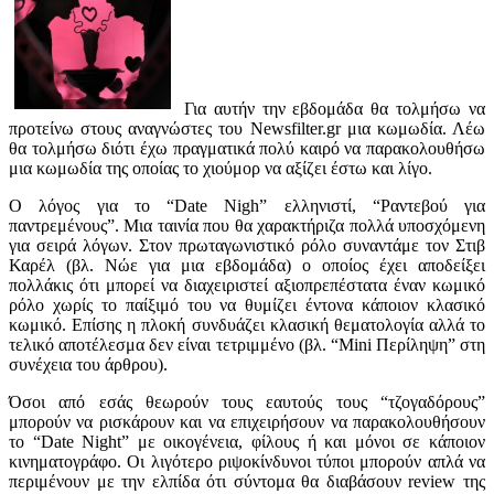
Για αυτήν την εβδομάδα θα τολμήσω να
προτείνω στους αναγνώστες του Newsfilter.gr μια κωμωδία. Λέω
θα τολμήσω διότι έχω πραγματικά πολύ καιρό να παρακολουθήσω
μια κωμωδία της οποίας το χιούμορ να αξίζει έστω και λίγο.
Ο λόγος για το “Date Nigh” ελληνιστί, “Ραντεβού για
παντρεμένους”. Μια ταινία που θα χαρακτήριζα πολλά υποσχόμενη
για σειρά λόγων. Στον πρωταγωνιστικό ρόλο συναντάμε τον Στιβ
Καρέλ (βλ. Νώε για μια εβδομάδα) ο οποίος έχει αποδείξει
πολλάκις ότι μπορεί να διαχειριστεί αξιοπρεπέστατα έναν κωμικό
ρόλο χωρίς το παίξιμό του να θυμίζει έντονα κάποιον κλασικό
κωμικό. Επίσης η πλοκή συνδυάζει κλασική θεματολογία αλλά το
τελικό αποτέλεσμα δεν είναι τετριμμένο (βλ. “Mini Περίληψη” στη
συνέχεια του άρθρου).
Όσοι από εσάς θεωρούν τους εαυτούς τους “τζογαδόρους”
μπορούν να ρισκάρουν και να επιχειρήσουν να παρακολουθήσουν
το “Date Night” με οικογένεια, φίλους ή και μόνοι σε κάποιον
κινηματογράφο. Οι λιγότερο ριψοκίνδυνοι τύποι μπορούν απλά να
περιμένουν με την ελπίδα ότι σύντομα θα διαβάσουν review της