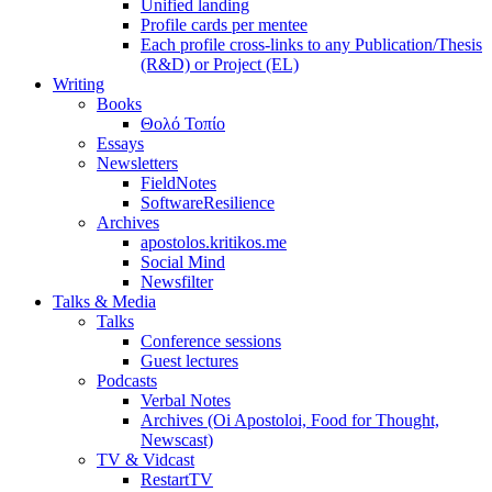
Unified landing
Profile cards per mentee
Each profile cross-links to any Publication/Thesis
(R&D) or Project (EL)
Writing
Books
Θολό Τοπίο
Essays
Newsletters
FieldNotes
SoftwareResilience
Archives
apostolos.kritikos.me
Social Mind
Newsfilter
Talks & Media
Talks
Conference sessions
Guest lectures
Podcasts
Verbal Notes
Archives (Oi Apostoloi, Food for Thought,
Newscast)
TV & Vidcast
RestartTV