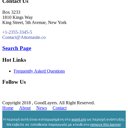
Contact Us
Box 3233
1810 Kings Way
King Street, 5th Avenue, New York
+1-2355-3345-5
Contact@Attornasite.co
Search Page
Hot Links
Frequently Asked Questions
Follow Us
Copyright 2018 , GoodLayers. All Right Reserved.
Home
About
News
Contact
Η περιοχή αυτή είναι καταχωρημένη στο
wpml.org
ως περιοχή ανάπτυξης.
Μεταβείτε σε τοποθεσία παραγωγής με κλειδί στο
remove this banner
.