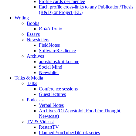
Profile cards per mentee
Each profile cross-links to any Publication/Thesis
(R&D) or Project (EL)
Writing
Books
Θολό Τοπίο
Essays
Newsletters
FieldNotes
SoftwareResilience
Archives
apostolos.kritikos.me
Social Mind
Newsfilter
Talks & Media
Talks
Conference sessions
Guest lectures
Podcasts
Verbal Notes
Archives (Oi Apostoloi, Food for Thought,
Newscast)
TV & Vidcast
RestartTV
Planned YouTube/TikTok series