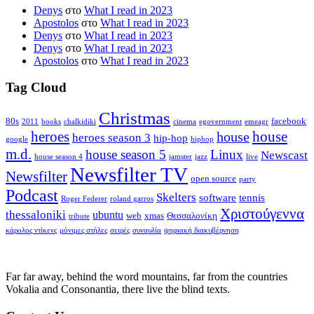
Denys
στο
What I read in 2023
Apostolos
στο
What I read in 2023
Denys
στο
What I read in 2023
Denys
στο
What I read in 2023
Apostolos
στο
What I read in 2023
Tag Cloud
Christmas
80s
facebook
2011
books
chalkidiki
cinema
egovernment
emeagr
house
heroes
house
heroes season 3
hip-hop
google
hiphop
m.d.
house season 5
Linux
Newscast
house season 4
jamster
jazz
live
Newsfilter TV
Newsfilter
open source
party
Podcast
Skelters
software
tennis
Roger Federer
roland garros
Χριστούγεννα
thessaloniki
ubuntu
web
xmas
Θεσσαλονίκη
tribute
κάρολος ντίκενς
μόνιμες στήλες
σειρές
συναυλία
ψηφιακή διακυβέρνηση
Far far away, behind the word mountains, far from the countries
Vokalia and Consonantia, there live the blind texts.