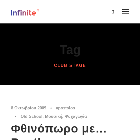
Tag
CLUB STAGE
8 Οκτωβρίου 2009
•
apostolos
•
Old School
,
Μουσική
,
Ψυχαγωγία
Φθινόπωρο με…