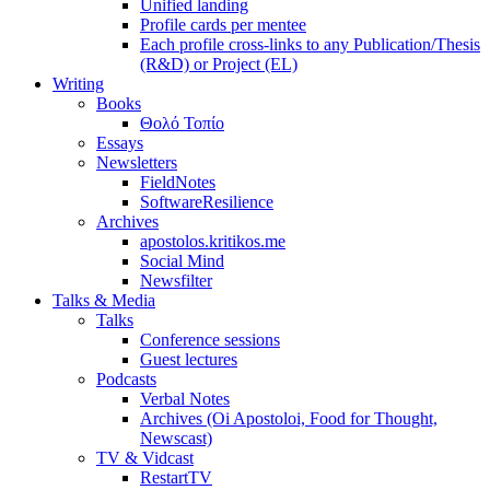
Unified landing
Profile cards per mentee
Each profile cross-links to any Publication/Thesis
(R&D) or Project (EL)
Writing
Books
Θολό Τοπίο
Essays
Newsletters
FieldNotes
SoftwareResilience
Archives
apostolos.kritikos.me
Social Mind
Newsfilter
Talks & Media
Talks
Conference sessions
Guest lectures
Podcasts
Verbal Notes
Archives (Oi Apostoloi, Food for Thought,
Newscast)
TV & Vidcast
RestartTV