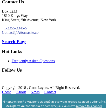
Contact Us
Box 3233
1810 Kings Way
King Street, 5th Avenue, New York
+1-2355-3345-5
Contact@Attornasite.co
Search Page
Hot Links
Frequently Asked Questions
Follow Us
Copyright 2018 , GoodLayers. All Right Reserved.
Home
About
News
Contact
Η περιοχή αυτή είναι καταχωρημένη στο
wpml.org
ως περιοχή ανάπτυξης.
Μεταβείτε σε τοποθεσία παραγωγής με κλειδί στο
remove this banner
.