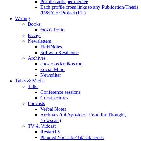
Profile cards per mentee
Each profile cross-links to any Publication/Thesis
(R&D) or Project (EL)
Writing
Books
Θολό Τοπίο
Essays
Newsletters
FieldNotes
SoftwareResilience
Archives
apostolos.kritikos.me
Social Mind
Newsfilter
Talks & Media
Talks
Conference sessions
Guest lectures
Podcasts
Verbal Notes
Archives (Oi Apostoloi, Food for Thought,
Newscast)
TV & Vidcast
RestartTV
Planned YouTube/TikTok series