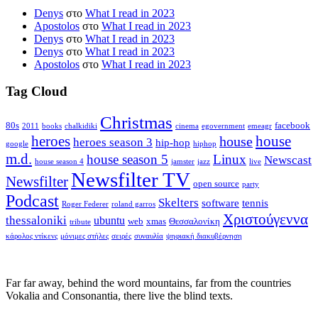
Denys
στο
What I read in 2023
Apostolos
στο
What I read in 2023
Denys
στο
What I read in 2023
Denys
στο
What I read in 2023
Apostolos
στο
What I read in 2023
Tag Cloud
Christmas
80s
facebook
2011
books
chalkidiki
cinema
egovernment
emeagr
house
heroes
house
heroes season 3
hip-hop
google
hiphop
m.d.
house season 5
Linux
Newscast
house season 4
jamster
jazz
live
Newsfilter TV
Newsfilter
open source
party
Podcast
Skelters
software
tennis
Roger Federer
roland garros
Χριστούγεννα
thessaloniki
ubuntu
web
xmas
Θεσσαλονίκη
tribute
κάρολος ντίκενς
μόνιμες στήλες
σειρές
συναυλία
ψηφιακή διακυβέρνηση
Far far away, behind the word mountains, far from the countries
Vokalia and Consonantia, there live the blind texts.