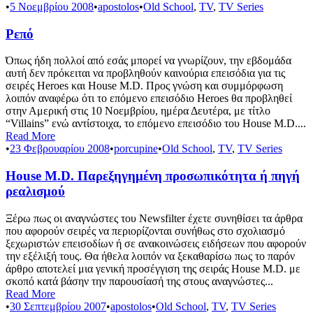
•
5 Νοεμβρίου 2008
•
apostolos
•
Old School
,
TV
,
TV Series
Ρεπό
Όπως ήδη πολλοί από εσάς μπορεί να γνωρίζουν, την εβδομάδα
αυτή δεν πρόκειται να προβληθούν καινούρια επεισόδια για τις
σειρές Heroes και House M.D. Προς γνώση και συμμόρφωση
λοιπόν αναφέρω ότι το επόμενο επεισόδιο Heroes θα προβληθεί
στην Αμερική στις 10 Νοεμβρίου, ημέρα Δευτέρα, με τίτλο
“Villains” ενώ αντίστοιχα, το επόμενο επεισόδιο του House M.D....
Read More
•
23 Φεβρουαρίου 2008
•
porcupine
•
Old School
,
TV
,
TV Series
House M.D. Παρεξηγημένη προσωπικότητα ή πηγή
ρεαλισμού
Ξέρω πως οι αναγνώστες του Newsfilter έχετε συνηθίσει τα άρθρα
που αφορούν σειρές να περιορίζονται συνήθως στο σχολιασμό
ξεχωριστών επεισοδίων ή σε ανακοινώσεις ειδήσεων που αφορούν
την εξέλιξή τους. Θα ήθελα λοιπόν να ξεκαθαρίσω πως το παρόν
άρθρο αποτελεί μια γενική προσέγγιση της σειράς House M.D. με
σκοπό κατά βάσην την παρουσίασή της στους αναγνώστες...
Read More
•
30 Σεπτεμβρίου 2007
•
apostolos
•
Old School
,
TV
,
TV Series