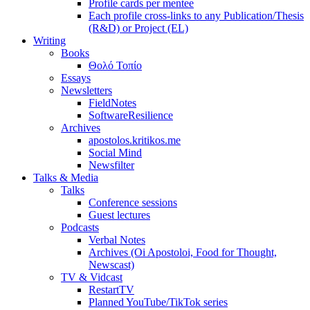
Profile cards per mentee
Each profile cross-links to any Publication/Thesis
(R&D) or Project (EL)
Writing
Books
Θολό Τοπίο
Essays
Newsletters
FieldNotes
SoftwareResilience
Archives
apostolos.kritikos.me
Social Mind
Newsfilter
Talks & Media
Talks
Conference sessions
Guest lectures
Podcasts
Verbal Notes
Archives (Oi Apostoloi, Food for Thought,
Newscast)
TV & Vidcast
RestartTV
Planned YouTube/TikTok series