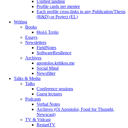
Unified landing
Profile cards per mentee
Each profile cross-links to any Publication/Thesis
(R&D) or Project (EL)
Writing
Books
Θολό Τοπίο
Essays
Newsletters
FieldNotes
SoftwareResilience
Archives
apostolos.kritikos.me
Social Mind
Newsfilter
Talks & Media
Talks
Conference sessions
Guest lectures
Podcasts
Verbal Notes
Archives (Oi Apostoloi, Food for Thought,
Newscast)
TV & Vidcast
RestartTV