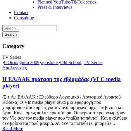
Planned YouTube/TikTok series
Press & Interviews
Contact
Consulting
Category
TV Series
•
6 Οκτωβρίου 2009
•
apostolos
•
Old School
,
TV Series
,
Υπολογιστές
Η ΕΛ/ΛΑΚ πρόταση της εβδομάδας (VLC media
player)
(Σ.τ.Α.: ΕΛ/ΛΑΚ : Ελεύθερο Λογισμικό / Λογισμικό Ανοικτού
Κώδικα) Ο Vlc media player είναι μια εφαρμογή που
χρησιμοποιείται κυρίως για την αναπαραγωγή αρχείων βίντεο και
ήχου. Κάνει όμως πολύ περισσότερα. Οι περισσότεροι γνωρίζουν
τον Vlc σαν τον media player που “παίζει τα πάντα”. Και η αλήθεια
δεν βρίσκεται πολύ μακριά. Αν δεν το πιστεύετε, μπορείτε...
Read More