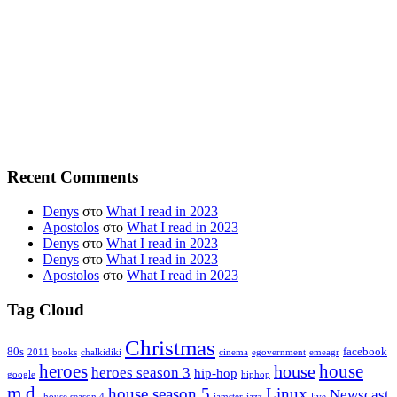
Recent Comments
Denys
στο
What I read in 2023
Apostolos
στο
What I read in 2023
Denys
στο
What I read in 2023
Denys
στο
What I read in 2023
Apostolos
στο
What I read in 2023
Tag Cloud
Christmas
80s
facebook
2011
books
chalkidiki
cinema
egovernment
emeagr
house
heroes
house
heroes season 3
hip-hop
google
hiphop
m.d.
house season 5
Linux
Newscast
house season 4
jamster
jazz
live