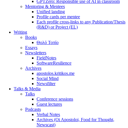
GPTZero: Responsible use of AI in classroom
Mentoring & Mentees
Unified landing
Profile cards per mentee
Each profile cross-links to any Publication/Thesis
(R&D) or Project (EL)
Writing
Books
Θολό Τοπίο
Essays
Newsletters
FieldNotes
SoftwareResilience
Archives
apostolos.kritikos.me
Social Mind
Newsfilter
Talks & Media
Talks
Conference sessions
Guest lectures
Podcasts
Verbal Notes
Archives (Oi Apostoloi, Food for Thought,
Newscast)