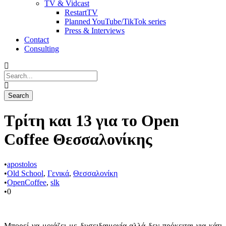
TV & Vidcast
RestartTV
Planned YouTube/TikTok series
Press & Interviews
Contact
Consulting
Τρίτη και 13 για το Open
Coffee Θεσσαλονίκης
•
apostolos
•
Old School
,
Γενικά
,
Θεσσαλονίκη
•
OpenCoffee
,
slk
•
0
Μπορεί να μοιάζει με δυσειδαιμονία αλλά δεν πρόκειται για κάτι