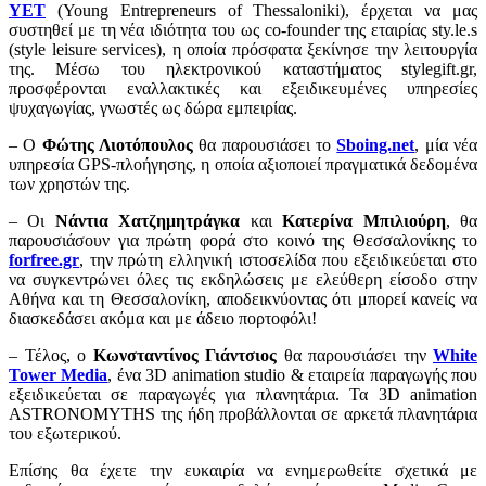
YET
(Young Entrepreneurs of Thessaloniki), έρχεται να μας
συστηθεί με τη νέα ιδιότητα του ως co-founder της εταιρίας sty.le.s
(style leisure services), η οποία πρόσφατα ξεκίνησε την λειτουργία
της. Μέσω του ηλεκτρονικού καταστήματος stylegift.gr,
προσφέρονται εναλλακτικές και εξειδικευμένες υπηρεσίες
ψυχαγωγίας, γνωστές ως δώρα εμπειρίας.
– Ο
Φώτης Λιοτόπουλος
θα παρουσιάσει το
Sboing.net
, μία νέα
υπηρεσία GPS-πλοήγησης, η οποία αξιοποιεί πραγματικά δεδομένα
των χρηστών της.
– Οι
Νάντια Χατζημητράγκα
και
Κατερίνα Μπιλιούρη
, θα
παρουσιάσουν για πρώτη φορά στο κοινό της Θεσσαλονίκης το
forfree.gr
, την πρώτη ελληνική ιστοσελίδα που εξειδικεύεται στο
να συγκεντρώνει όλες τις εκδηλώσεις με ελεύθερη είσοδο στην
Αθήνα και τη Θεσσαλονίκη, αποδεικνύοντας ότι μπορεί κανείς να
διασκεδάσει ακόμα και με άδειο πορτοφόλι!
– Τέλος, ο
Κωνσταντίνος Γιάντσιος
θα παρουσιάσει την
White
Tower Media
, ένα 3D animation studio & εταιρεία παραγωγής που
εξειδικεύεται σε παραγωγές για πλανητάρια. Τα 3D animation
ASTRONOMYTHS της ήδη προβάλλονται σε αρκετά πλανητάρια
του εξωτερικού.
Επίσης θα έχετε την ευκαιρία να ενημερωθείτε σχετικά με