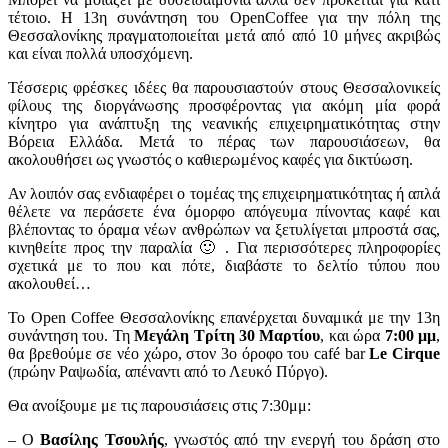
τέτοιο. Η 13η συνάντηση του OpenCoffee για την πόλη της
Θεσσαλονίκης πραγματοποιείται μετά από από 10 μήνες ακριβώς
και είναι πολλά υποσχόμενη.
Τέσσερις φρέσκες ιδέες θα παρουσιαστούν στους Θεσσαλονικείς
φίλους της διοργάνωσης προσφέροντας για ακόμη μία φορά
κίνητρο για ανάπτυξη της νεανικής επιχειρηματικότητας στην
Βόρεια Ελλάδα. Μετά το πέρας των παρουσιάσεων, θα
ακολουθήσει ως γνωστός ο καθιερωμένος καφές για δικτύωση.
Αν λοιπόν σας ενδιαφέρει ο τομέας της επιχειρηματικότητας ή απλά
θέλετε να περάσετε ένα όμορφο απόγευμα πίνοντας καφέ και
βλέποντας το όραμα νέων ανθρώπων να ξετυλίγεται μπροστά σας,
κινηθείτε προς την παραλία 🙂 . Για περισσότερες πληροφορίες
σχετικά με το που και πότε, διαβάστε το δελτίο τύπου που
ακολουθεί…
Το Open Coffee Θεσσαλονίκης επανέρχεται δυναμικά με την 13η
συνάντηση του. Τη
Μεγάλη Τρίτη 30 Μαρτίου
, και ώρα
7:00 μμ
,
θα βρεθούμε σε νέο χώρο, στον 3ο όροφο του café bar
Le Cirque
(πρώην Ραψωδία, απέναντι από το Λευκό Πύργο).
Θα ανοίξουμε με τις παρουσιάσεις στις 7:30μμ:
– Ο
Βασίλης Τσουλής
, γνωστός από την ενεργή του δράση στο