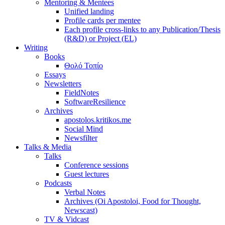
Mentoring & Mentees
Unified landing
Profile cards per mentee
Each profile cross-links to any Publication/Thesis
(R&D) or Project (EL)
Writing
Books
Θολό Τοπίο
Essays
Newsletters
FieldNotes
SoftwareResilience
Archives
apostolos.kritikos.me
Social Mind
Newsfilter
Talks & Media
Talks
Conference sessions
Guest lectures
Podcasts
Verbal Notes
Archives (Oi Apostoloi, Food for Thought,
Newscast)
TV & Vidcast