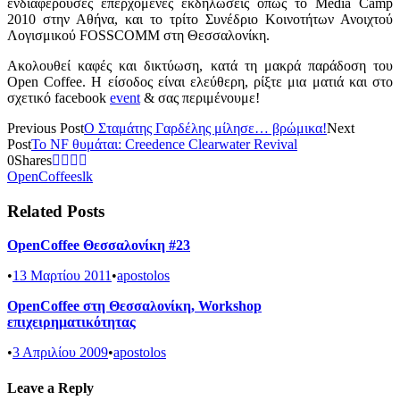
ενδιαφέρουσες επερχόμενες εκδηλώσεις όπως το Media Camp
2010 στην Αθήνα, και το τρίτο Συνέδριο Κοινοτήτων Ανοιχτού
Λογισμικού FOSSCOMM στη Θεσσαλονίκη.
Ακολουθεί καφές και δικτύωση, κατά τη μακρά παράδοση του
Open Coffee. Η είσοδος είναι ελεύθερη, ρίξτε μια ματιά και στο
σχετικό facebook
event
& σας περιμένουμε!
Previous Post
Ο Σταμάτης Γαρδέλης μίλησε… βρώμικα!
Next
Post
Το NF θυμάται: Creedence Clearwater Revival
0
Shares
OpenCoffee
slk
Related Posts
OpenCoffee Θεσσαλονίκη #23
•
13 Μαρτίου 2011
•
apostolos
OpenCoffee στη Θεσσαλονίκη, Workshop
επιχειρηματικότητας
•
3 Απριλίου 2009
•
apostolos
Leave a Reply