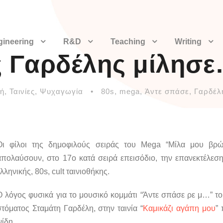
gineering
R&D
Teaching
Writing
ς Γαρδέλης μίλησε
ή
,
Ταινίες
,
Ψυχαγωγία
•
80s
,
mega
,
Άντε σπάσε
,
Γαρδέλ
Οι φίλοι της δημοφιλούς σειράς του Mega “Μίλα μου βρώμ
απολαύσουν, στο 17ο κατά σειρά επεισόδιο, την επανεκτέλεσ
λληνικής, 80s, cult ταινιοθήκης.
Ο λόγος φυσικά για το μουσικό κομμάτι “Άντε σπάσε ρε μ…” τ
στόματος Σταμάτη Γαρδέλη, στην ταινία “
Καμικάζι αγάπη μου
”
νίδη.