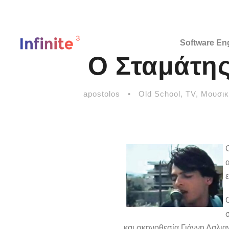
Software En
Ο Σταμάτη
apostolos
•
Old School
,
TV
,
Μουσικ
ε
και σκηνοθεσία Γιάννη Δαλια