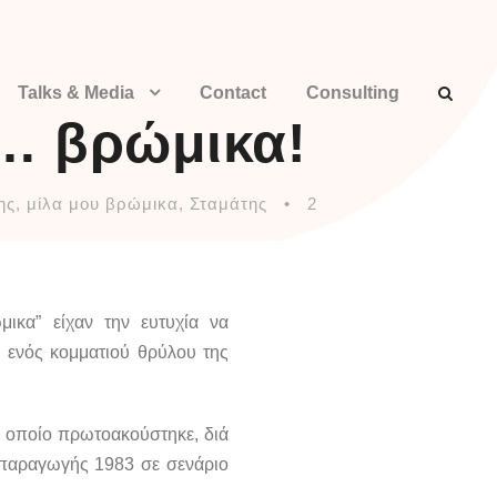
Talks & Media
Contact
Consulting
… βρώμικα!
ης
,
μίλα μου βρώμικα
,
Σταμάτης
•
2
ικα” είχαν την ευτυχία να
η ενός κομματιού θρύλου της
ο οποίο πρωτοακούστηκε, διά
 παραγωγής 1983 σε σενάριο