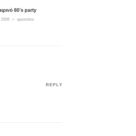
ιρινό 80’s party
υ 2008
•
apostolos
REPLY