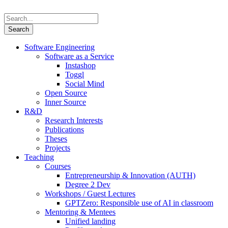
Software Engineering
Software as a Service
Instashop
Toggl
Social Mind
Open Source
Inner Source
R&D
Research Interests
Publications
Theses
Projects
Teaching
Courses
Entrepreneurship & Innovation (AUTH)
Degree 2 Dev
Workshops / Guest Lectures
GPTZero: Responsible use of AI in classroom
Mentoring & Mentees
Unified landing