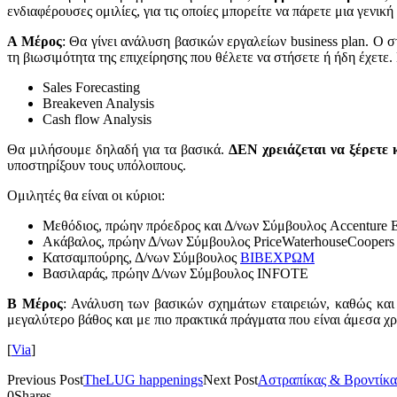
ενδιαφέρουσες ομιλίες, για τις οποίες μπορείτε να πάρετε μια γενικ
Α Μέρος
: Θα γίνει ανάλυση βασικών εργαλείων business plan. Ο σ
τη βιωσιμότητα της επιχείρησης που θέλετε να στήσετε ή ήδη έχετε.
Sales Forecasting
Breakeven Analysis
Cash flow Analysis
Θα μιλήσουμε δηλαδή για τα βασικά.
ΔΕΝ χρειάζεται να ξέρετε 
υποστηρίξουν τους υπόλοιπους.
Ομιλητές θα είναι οι κύριοι:
Μεθόδιος, πρώην πρόεδρος και Δ/νων Σύμβουλος Accenture 
Ακάβαλος, πρώην Δ/νων Σύμβουλος PriceWaterhouseCoopers
Κατσαμπούρης, Δ/νων Σύμβουλος
ΒΙΒΕΧΡΩΜ
Βασιλαράς, πρώην Δ/νων Σύμβουλος INFOTE
Β Μέρος
: Ανάλυση των βασικών σχημάτων εταιρειών, καθώς κα
μεγαλύτερο βάθος και με πιο πρακτικά πράγματα που είναι άμεσα χ
[
Via
]
Previous Post
TheLUG happenings
Next Post
Αστραπίκας & Βροντίκας
0
Shares