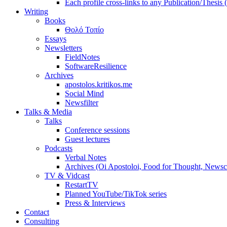
Each profile cross-links to any Publication/Thesis
Writing
Books
Θολό Τοπίο
Essays
Newsletters
FieldNotes
SoftwareResilience
Archives
apostolos.kritikos.me
Social Mind
Newsfilter
Talks & Media
Talks
Conference sessions
Guest lectures
Podcasts
Verbal Notes
Archives (Oi Apostoloi, Food for Thought, Newsc
TV & Vidcast
RestartTV
Planned YouTube/TikTok series
Press & Interviews
Contact
Consulting