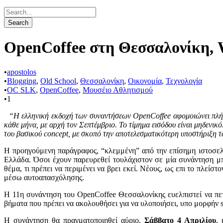
OpenCoffee στη Θεσσαλονίκη, 
•
apostolos
•
Blogging
,
Old School
,
Θεσσαλονίκη
,
Οικονομία
,
Τεχνολογία
•
OC SLK
,
OpenCoffee
,
Μουσέιο Αθλητισμού
•
1
“Η ελληνική εκδοχή των συναντήσεων OpenCoffee αφομοιώνει πλήρ
κάθε μήνα
, με αρχή τον Σεπτέμβριο.
Το τίμημα εισόδου είναι μηδενικό
του βασικού concept, με σκοπό την αποτελεσματικότερη υποστήριξη 
Η προηγούμενη παράγραφος, “κλεμμένη” από την επίσημη ιστοσε
Ελλάδα. Όσοι έχουν παρευρεθεί τουλάχιστον σε μία συνάντηση μ
θέμα, τι πρέπει να περιμένει να βρει εκεί. Νέους, ως επι το πλεί
μέσω αυτοαπασχόλησης.
Η 11η συνάντηση του OpenCoffee Θεσσαλονίκης ευελπιστεί να πετ
βήματα που πρέπει να ακολουθήσει για να υλοποιήσει, υπο μορφήν sta
Η συνάντηση θα πραγματοποιηθεί αύριο,
Σάββατο 4 Απριλίου
,