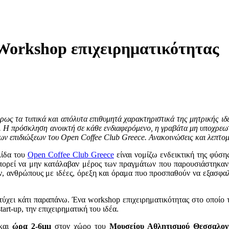
Workshop επιχειρηματικότητας
ως τα τυπικά και απόλυτα επιθυμητά χαρακτηριστικά της μητρικής ιδ
.
Η πρόσκληση ανοικτή
σε κάθε ενδιαφερόμενο, η γραβάτα μη υποχρεωτι
των επιδιώξεων του Open Coffee Club Greece. Ανακοινώσεις και λεπτο
λίδα του
Open Coffee Club Greece
είναι νομίζω ενδεικτική της φύσ
πορεί να μην κατάλαβαν μέρος των πραγμάτων που παρουσιάστηκαν
στον, ανθρώπους με ιδέες, όρεξη και όραμα πυο προσπαθούν να εξασφαλ
ύχει κάτι παραπάνω. Ένα workshop επιχειρηματικότητας στο οποίο τ
rt-up, την επιχειρηματική του ιδέα.
 και
ώρα 2-6μμ
στον χώρο του
Μουσείου Αθλητισμού Θεσσαλον