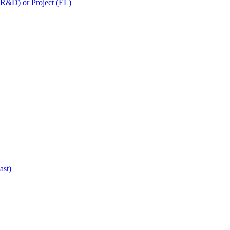
 (R&D) or Project (EL)
ast)