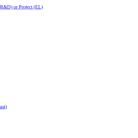
 (R&D) or Project (EL)
ast)