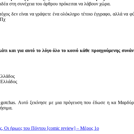
ή ιδέα στη συνέχεια του άρθρου πρόκειται να λάβουν χώρα.
τόχος δεν είναι να γράψετε ένα ολόκληρο τέτοιο έγγραφο, αλλά να φ
 Πχ
κάτι και για αυτό το λόγο όλο το κοινό κάθε προηγούμενης συνά
Ελλάδος
 Ελλάδος
ι gotchas. Αυτό ξεκίνησε με μια πρόγευση που έδωσε η κα Μαρδύ
ρήσιμα.
, Οι ήρωες του Πόντου [comic review] – Μέρος 1ο