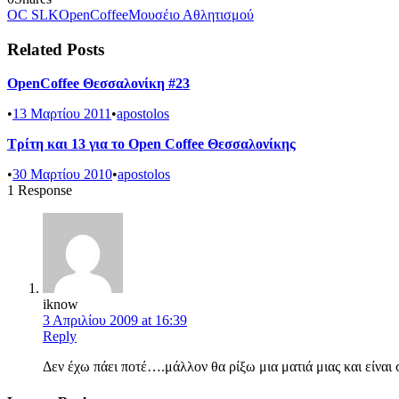
OC SLK
OpenCoffee
Μουσέιο Αθλητισμού
Related Posts
OpenCoffee Θεσσαλονίκη #23
•
13 Μαρτίου 2011
•
apostolos
Τρίτη και 13 για το Open Coffee Θεσσαλονίκης
•
30 Μαρτίου 2010
•
apostolos
1 Response
iknow
3 Απριλίου 2009 at 16:39
Reply
Δεν έχω πάει ποτέ….μάλλον θα ρίξω μια ματιά μιας και είναι