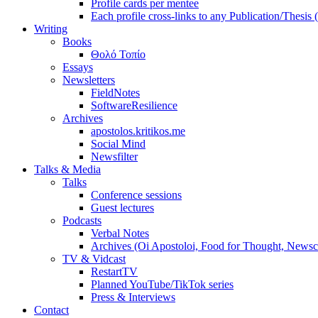
Profile cards per mentee
Each profile cross-links to any Publication/Thesis
Writing
Books
Θολό Τοπίο
Essays
Newsletters
FieldNotes
SoftwareResilience
Archives
apostolos.kritikos.me
Social Mind
Newsfilter
Talks & Media
Talks
Conference sessions
Guest lectures
Podcasts
Verbal Notes
Archives (Oi Apostoloi, Food for Thought, Newsc
TV & Vidcast
RestartTV
Planned YouTube/TikTok series
Press & Interviews
Contact