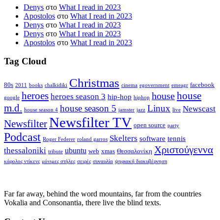
Denys
στο
What I read in 2023
Apostolos
στο
What I read in 2023
Denys
στο
What I read in 2023
Denys
στο
What I read in 2023
Apostolos
στο
What I read in 2023
Tag Cloud
Christmas
80s
facebook
2011
books
chalkidiki
cinema
egovernment
emeagr
house
heroes
house
heroes season 3
hip-hop
google
hiphop
m.d.
house season 5
Linux
Newscast
house season 4
jamster
jazz
live
Newsfilter TV
Newsfilter
open source
party
Podcast
Skelters
software
tennis
Roger Federer
roland garros
Χριστούγεννα
thessaloniki
ubuntu
web
xmas
Θεσσαλονίκη
tribute
κάρολος ντίκενς
μόνιμες στήλες
σειρές
συναυλία
ψηφιακή διακυβέρνηση
Far far away, behind the word mountains, far from the countries
Vokalia and Consonantia, there live the blind texts.