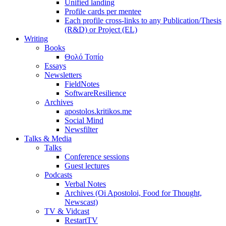
Unified landing
Profile cards per mentee
Each profile cross-links to any Publication/Thesis
(R&D) or Project (EL)
Writing
Books
Θολό Τοπίο
Essays
Newsletters
FieldNotes
SoftwareResilience
Archives
apostolos.kritikos.me
Social Mind
Newsfilter
Talks & Media
Talks
Conference sessions
Guest lectures
Podcasts
Verbal Notes
Archives (Oi Apostoloi, Food for Thought,
Newscast)
TV & Vidcast
RestartTV