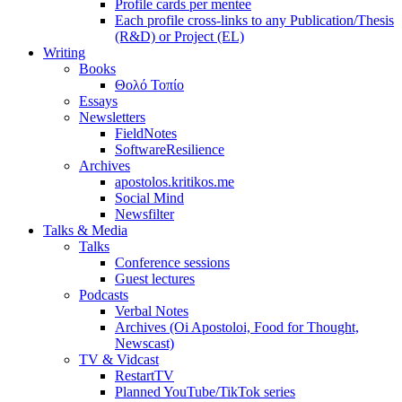
Profile cards per mentee
Each profile cross-links to any Publication/Thesis
(R&D) or Project (EL)
Writing
Books
Θολό Τοπίο
Essays
Newsletters
FieldNotes
SoftwareResilience
Archives
apostolos.kritikos.me
Social Mind
Newsfilter
Talks & Media
Talks
Conference sessions
Guest lectures
Podcasts
Verbal Notes
Archives (Oi Apostoloi, Food for Thought,
Newscast)
TV & Vidcast
RestartTV
Planned YouTube/TikTok series