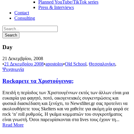
Planned YouTube/TikTok series
Press & Interviews
Contact
Consulting
Day
21 Δεκεμβρίου, 2008
•
21 Δεκεμβρίου 2008
•
apostolos
•
Old School
,
Θεσσαλονίκη
,
Ψυχαγωγία
Rockαρετε τα Χριστούγεννα;
Επειδή η περίοδος των Χριστουγέννων εκτός των άλλων είναι μια
ευκαιρία για φαγητό, ποτό, οικογενειακές συγκεντρώσεις και
φυσικά διασκέδαση και ξενύχτι, το Newsfilter.gr σας προτείνει να
ακολουθήσετε τους Skelters και να χαθείτε για ακόμη μία φορά σε
rock ‘n’ roll ρυθμούς. Η γκάμα κομματιών του συγκροτήματος
είναι γνωστή. Όσοι παρευρίσκονται στα lives τους έχουν τη...
Read More