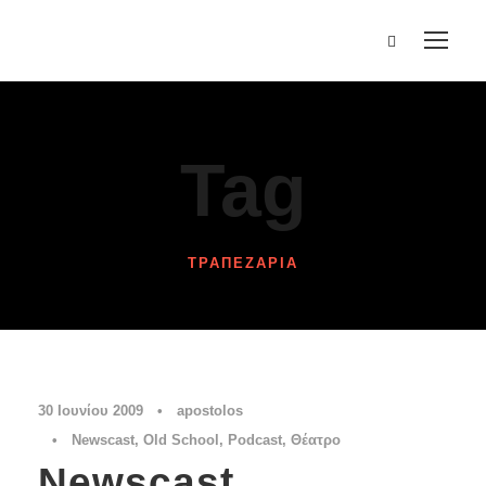
Tag
ΤΡΑΠΕΖΑΡΊΑ
30 Ιουνίου 2009
•
apostolos
•
Newscast
,
Old School
,
Podcast
,
Θέατρο
Newscast