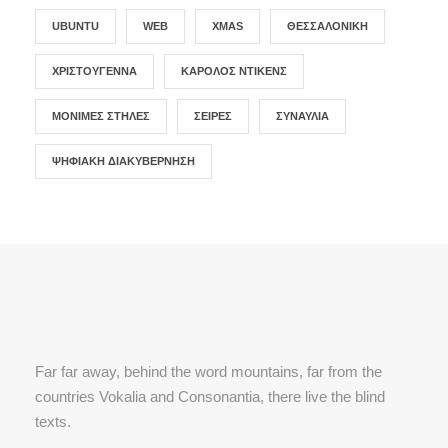
UBUNTU
WEB
XMAS
ΘΕΣΣΑΛΟΝΊΚΗ
ΧΡΙΣΤΟΎΓΕΝΝΑ
ΚΆΡΟΛΟΣ ΝΤΊΚΕΝΣ
ΜΌΝΙΜΕΣ ΣΤΉΛΕΣ
ΣΕΙΡΈΣ
ΣΥΝΑΥΛΊΑ
ΨΗΦΙΑΚΉ ΔΙΑΚΥΒΈΡΝΗΣΗ
Far far away, behind the word mountains, far from the
countries Vokalia and Consonantia, there live the blind
texts.