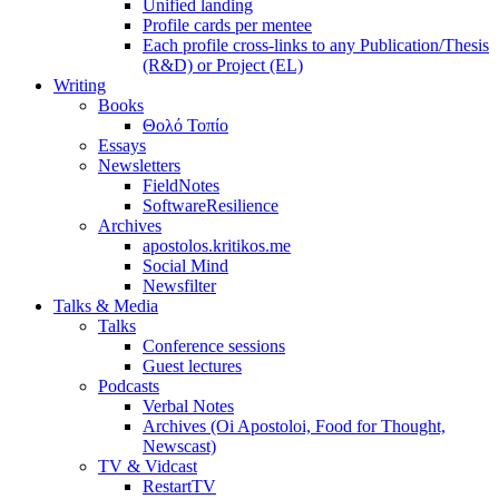
Unified landing
Profile cards per mentee
Each profile cross-links to any Publication/Thesis
(R&D) or Project (EL)
Writing
Books
Θολό Τοπίο
Essays
Newsletters
FieldNotes
SoftwareResilience
Archives
apostolos.kritikos.me
Social Mind
Newsfilter
Talks & Media
Talks
Conference sessions
Guest lectures
Podcasts
Verbal Notes
Archives (Oi Apostoloi, Food for Thought,
Newscast)
TV & Vidcast
RestartTV