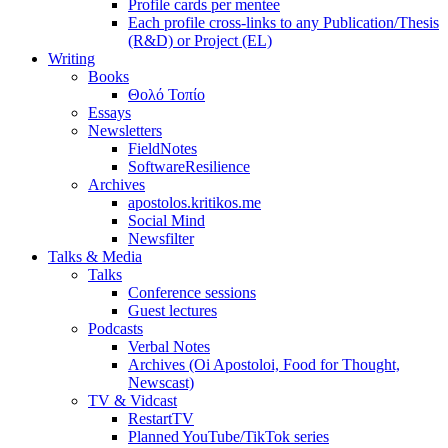
Profile cards per mentee
Each profile cross-links to any Publication/Thesis
(R&D) or Project (EL)
Writing
Books
Θολό Τοπίο
Essays
Newsletters
FieldNotes
SoftwareResilience
Archives
apostolos.kritikos.me
Social Mind
Newsfilter
Talks & Media
Talks
Conference sessions
Guest lectures
Podcasts
Verbal Notes
Archives (Oi Apostoloi, Food for Thought,
Newscast)
TV & Vidcast
RestartTV
Planned YouTube/TikTok series