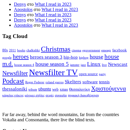
Denys
στο
What I read in 2023
Apostolos
στο
What I read in 2023
Denys
στο
What I read in 2023
Denys
στο
What I read in 2023
Apostolos
στο
What I read in 2023
Tag Cloud
Christmas
80s
facebook
2011
books
chalkidiki
cinema
egovernment
emeagr
house
heroes
house
heroes season 3
hip-hop
google
hiphop
m.d.
house season 5
Linux
Newscast
house season 4
jamster
jazz
live
Newsfilter TV
Newsfilter
open source
party
Podcast
Skelters
software
tennis
Roger Federer
roland garros
Χριστούγεννα
thessaloniki
ubuntu
web
xmas
Θεσσαλονίκη
tribute
κάρολος ντίκενς
μόνιμες στήλες
σειρές
συναυλία
ψηφιακή διακυβέρνηση
Far far away, behind the word mountains, far from the countries
Vokalia and Consonantia, there live the blind texts.