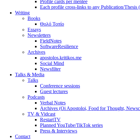
Profile cards per mentee
Each profile cross-links to any Publication/Thesis
Writing
Books
Θολό Τοπίο
Essays
Newsletters
FieldNotes
SoftwareResilience
Archives
apostolos.kritikos.me
Social Mind
Newsfilter
Talks & Media
Talks
Conference sessions
Guest lectures
Podcasts
Verbal Notes
Archives (Oi Apostoloi, Food for Thought, Newsc
TV & Vidcast
RestartTV
Planned YouTube/TikTok series
Press & Interviews
Contact