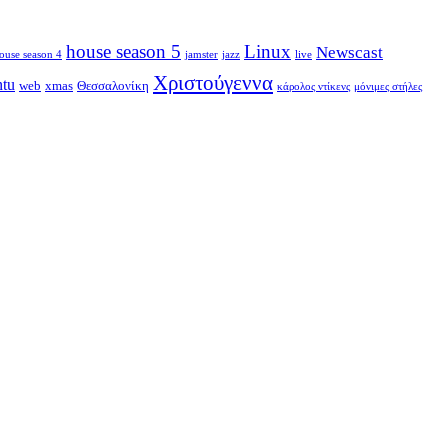
house season 5
Linux
Newscast
ouse season 4
jamster
jazz
live
Χριστούγεννα
ntu
web
xmas
Θεσσαλονίκη
κάρολος ντίκενς
μόνιμες στήλες