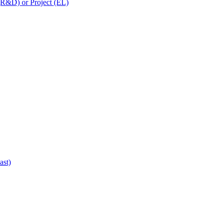
 (R&D) or Project (EL)
ast)