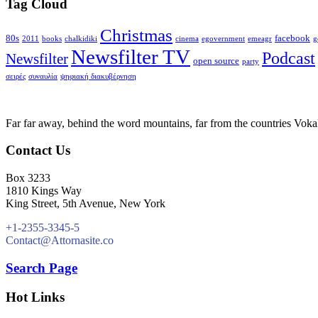
Tag Cloud
Christmas
80s
facebook
2011
books
chalkidiki
cinema
egovernment
emeagr
g
Newsfilter TV
Podcast
Newsfilter
open source
party
σειρές
συναυλία
ψηφιακή διακυβέρνηση
Far far away, behind the word mountains, far from the countries Vokali
Contact Us
Box 3233
1810 Kings Way
King Street, 5th Avenue, New York
+1-2355-3345-5
Contact@Attornasite.co
Search Page
Hot Links