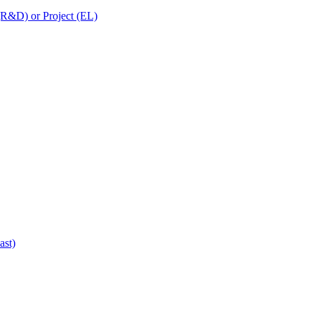
 (R&D) or Project (EL)
ast)