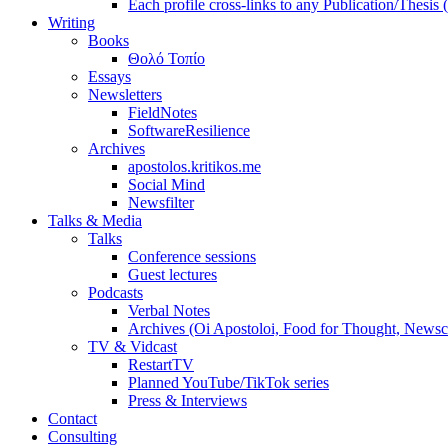
Each profile cross-links to any Publication/Thesis
Writing
Books
Θολό Τοπίο
Essays
Newsletters
FieldNotes
SoftwareResilience
Archives
apostolos.kritikos.me
Social Mind
Newsfilter
Talks & Media
Talks
Conference sessions
Guest lectures
Podcasts
Verbal Notes
Archives (Oi Apostoloi, Food for Thought, Newsc
TV & Vidcast
RestartTV
Planned YouTube/TikTok series
Press & Interviews
Contact
Consulting