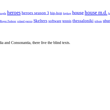
house m.d.
heroes
house
heroes season 3
hip-hop
oogle
hiphop
h
Skelters
thessaloniki
ubu
software
tennis
Roger Federer
roland garros
tribute
a and Consonantia, there live the blind texts.