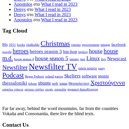
Apostolos
στο
What I read in 2023
Denys
στο
What I read in 2023
Denys
στο
What I read in 2023
Apostolos
στο
What I read in 2023
Tag Cloud
Christmas
80s
facebook
2011
books
chalkidiki
cinema
egovernment
emeagr
house
heroes
house
heroes season 3
hip-hop
google
hiphop
m.d.
house season 5
Linux
Newscast
house season 4
jamster
jazz
live
Newsfilter TV
Newsfilter
open source
party
Podcast
Skelters
software
tennis
Roger Federer
roland garros
Χριστούγεννα
thessaloniki
ubuntu
web
xmas
Θεσσαλονίκη
tribute
κάρολος ντίκενς
μόνιμες στήλες
σειρές
συναυλία
ψηφιακή διακυβέρνηση
Far far away, behind the word mountains, far from the countries
Vokalia and Consonantia, there live the blind texts.
Contact Us