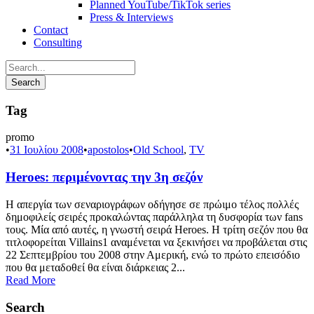
Planned YouTube/TikTok series
Press & Interviews
Contact
Consulting
Tag
promo
•
31 Ιουλίου 2008
•
apostolos
•
Old School
,
TV
Heroes: περιμένοντας την 3η σεζόν
Η απεργία των σεναριογράφων οδήγησε σε πρώιμο τέλος πολλές
δημοφιλείς σειρές προκαλώντας παράλληλα τη δυσφορία των fans
τους. Μία από αυτές, η γνωστή σειρά Heroes. Η τρίτη σεζόν που θα
τιτλοφορείται Villains1 αναμένεται να ξεκινήσει να προβάλεται στις
22 Σεπτεμβρίου του 2008 στην Αμερική, ενώ το πρώτο επεισόδιο
που θα μεταδοθεί θα είναι διάρκειας 2...
Read More
Search