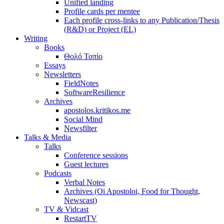
Unified landing
Profile cards per mentee
Each profile cross-links to any Publication/Thesis
(R&D) or Project (EL)
Writing
Books
Θολό Τοπίο
Essays
Newsletters
FieldNotes
SoftwareResilience
Archives
apostolos.kritikos.me
Social Mind
Newsfilter
Talks & Media
Talks
Conference sessions
Guest lectures
Podcasts
Verbal Notes
Archives (Oi Apostoloi, Food for Thought,
Newscast)
TV & Vidcast
RestartTV