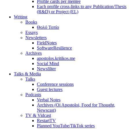
Profile cards per mentee
Each profile cross-links to any Publication/Thesis
(R&D) or Project (EL)
Writing
Books
Θολό Τοπίο
Essays
Newsletters
FieldNotes
SoftwareResilience
Archives
apostolos.kritikos.me
Social Mind
Newsfilter
Talks & Media
Talks
Conference sessions
Guest lectures
Podcasts
Verbal Notes
Archives (Oi Apostoloi, Food for Thought,
Newscast)
TV & Vidcast
RestartTV
Planned YouTube/TikTok series