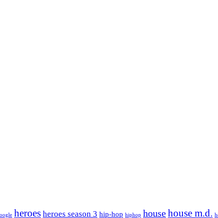
house m.d.
heroes
house
heroes season 3
hip-hop
oogle
hiphop
h