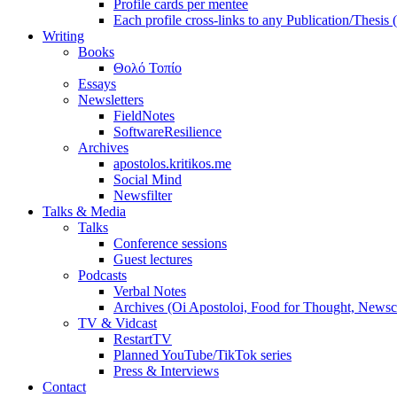
Profile cards per mentee
Each profile cross-links to any Publication/Thesis
Writing
Books
Θολό Τοπίο
Essays
Newsletters
FieldNotes
SoftwareResilience
Archives
apostolos.kritikos.me
Social Mind
Newsfilter
Talks & Media
Talks
Conference sessions
Guest lectures
Podcasts
Verbal Notes
Archives (Oi Apostoloi, Food for Thought, Newsc
TV & Vidcast
RestartTV
Planned YouTube/TikTok series
Press & Interviews
Contact