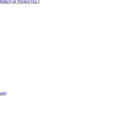
 (R&D) or Project (EL)
ast)