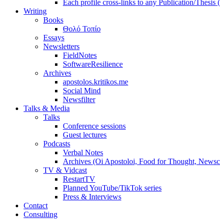
Each profile cross-links to any Publication/Thesis
Writing
Books
Θολό Τοπίο
Essays
Newsletters
FieldNotes
SoftwareResilience
Archives
apostolos.kritikos.me
Social Mind
Newsfilter
Talks & Media
Talks
Conference sessions
Guest lectures
Podcasts
Verbal Notes
Archives (Oi Apostoloi, Food for Thought, Newsc
TV & Vidcast
RestartTV
Planned YouTube/TikTok series
Press & Interviews
Contact
Consulting