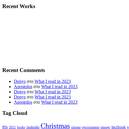
Recent Works
Recent Comments
Denys
στο
What I read in 2023
Apostolos
στο
What I read in 2023
Denys
στο
What I read in 2023
Denys
στο
What I read in 2023
Apostolos
στο
What I read in 2023
Tag Cloud
Christmas
80s
facebook
2011
books
chalkidiki
cinema
egovernment
emeagr
g