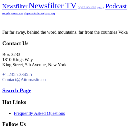
Newsfilter TV
Podcast
Newsfilter
open source
party
σειρές
συναυλία
ψηφιακή διακυβέρνηση
Far far away, behind the word mountains, far from the countries Vokali
Contact Us
Box 3233
1810 Kings Way
King Street, 5th Avenue, New York
+1-2355-3345-5
Contact@Attornasite.co
Search Page
Hot Links
Frequently Asked Questions
Follow Us