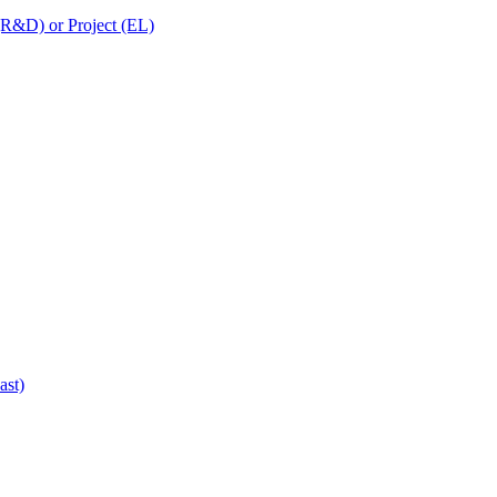
 (R&D) or Project (EL)
ast)