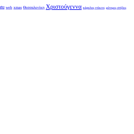
Χριστούγεννα
ntu
web
xmas
Θεσσαλονίκη
κάρολος ντίκενς
μόνιμες στήλες