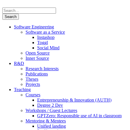
Software Engineering
Software as a Service
Instashop
Toggl
Social Mind
Open Source
Inner Source
R&D
Research Interests
Publications
Theses
Projects
Teaching
Courses
Entrepreneurship & Innovation (AUTH)
Degree 2 Dev
Workshops / Guest Lectures
GPTZero: Responsible use of AI in classroom
Mentoring & Mentees
Unified landing