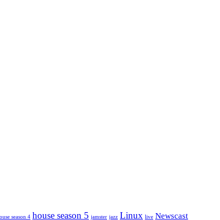
house season 5
Linux
Newscast
ouse season 4
jamster
jazz
live