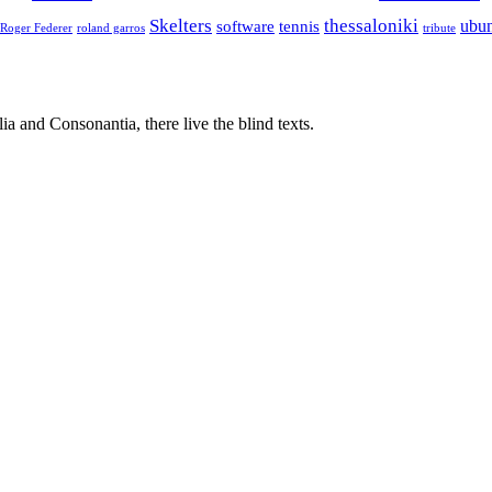
Skelters
thessaloniki
ubu
software
tennis
Roger Federer
roland garros
tribute
a and Consonantia, there live the blind texts.