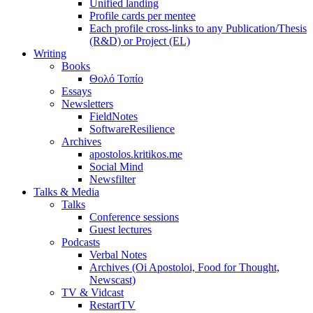
Unified landing
Profile cards per mentee
Each profile cross-links to any Publication/Thesis
(R&D) or Project (EL)
Writing
Books
Θολό Τοπίο
Essays
Newsletters
FieldNotes
SoftwareResilience
Archives
apostolos.kritikos.me
Social Mind
Newsfilter
Talks & Media
Talks
Conference sessions
Guest lectures
Podcasts
Verbal Notes
Archives (Oi Apostoloi, Food for Thought,
Newscast)
TV & Vidcast
RestartTV