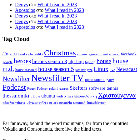
Denys
στο
What I read in 2023
Apostolos
στο
What I read in 2023
Denys
στο
What I read in 2023
Denys
στο
What I read in 2023
Apostolos
στο
What I read in 2023
Tag Cloud
Christmas
80s
facebook
2011
books
chalkidiki
cinema
egovernment
emeagr
house
heroes
house
heroes season 3
hip-hop
google
hiphop
m.d.
house season 5
Linux
Newscast
house season 4
jamster
jazz
live
Newsfilter TV
Newsfilter
open source
party
Podcast
Skelters
software
tennis
Roger Federer
roland garros
Χριστούγεννα
thessaloniki
ubuntu
web
xmas
Θεσσαλονίκη
tribute
κάρολος ντίκενς
μόνιμες στήλες
σειρές
συναυλία
ψηφιακή διακυβέρνηση
Far far away, behind the word mountains, far from the countries
Vokalia and Consonantia, there live the blind texts.