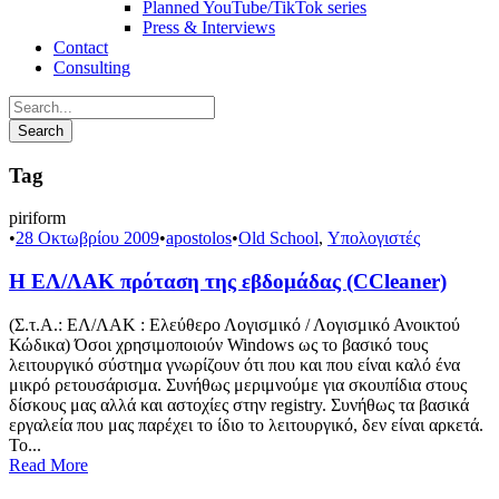
Planned YouTube/TikTok series
Press & Interviews
Contact
Consulting
Tag
piriform
•
28 Οκτωβρίου 2009
•
apostolos
•
Old School
,
Υπολογιστές
Η ΕΛ/ΛΑΚ πρόταση της εβδομάδας (CCleaner)
(Σ.τ.Α.: ΕΛ/ΛΑΚ : Ελεύθερο Λογισμικό / Λογισμικό Ανοικτού
Κώδικα) Όσοι χρησιμοποιούν Windows ως το βασικό τους
λειτουργικό σύστημα γνωρίζουν ότι που και που είναι καλό ένα
μικρό ρετουσάρισμα. Συνήθως μεριμνούμε για σκουπίδια στους
δίσκους μας αλλά και αστοχίες στην registry. Συνήθως τα βασικά
εργαλεία που μας παρέχει το ίδιο το λειτουργικό, δεν είναι αρκετά.
Το...
Read More