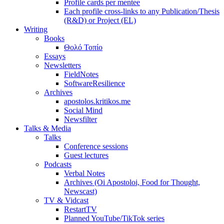
Profile cards per mentee
Each profile cross-links to any Publication/Thesis
(R&D) or Project (EL)
Writing
Books
Θολό Τοπίο
Essays
Newsletters
FieldNotes
SoftwareResilience
Archives
apostolos.kritikos.me
Social Mind
Newsfilter
Talks & Media
Talks
Conference sessions
Guest lectures
Podcasts
Verbal Notes
Archives (Oi Apostoloi, Food for Thought,
Newscast)
TV & Vidcast
RestartTV
Planned YouTube/TikTok series