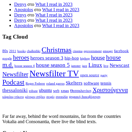
Denys
στο
What I read in 2023
Apostolos
στο
What I read in 2023
Denys
στο
What I read in 2023
Denys
στο
What I read in 2023
Apostolos
στο
What I read in 2023
Tag Cloud
Christmas
80s
facebook
2011
books
chalkidiki
cinema
egovernment
emeagr
house
heroes
house
heroes season 3
hip-hop
google
hiphop
m.d.
house season 5
Linux
Newscast
house season 4
jamster
jazz
live
Newsfilter TV
Newsfilter
open source
party
Podcast
Skelters
software
tennis
Roger Federer
roland garros
Χριστούγεννα
thessaloniki
ubuntu
web
xmas
Θεσσαλονίκη
tribute
κάρολος ντίκενς
μόνιμες στήλες
σειρές
συναυλία
ψηφιακή διακυβέρνηση
Far far away, behind the word mountains, far from the countries
Vokalia and Consonantia, there live the blind texts.