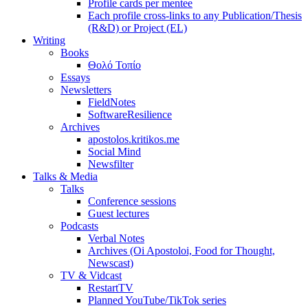
Profile cards per mentee
Each profile cross-links to any Publication/Thesis
(R&D) or Project (EL)
Writing
Books
Θολό Τοπίο
Essays
Newsletters
FieldNotes
SoftwareResilience
Archives
apostolos.kritikos.me
Social Mind
Newsfilter
Talks & Media
Talks
Conference sessions
Guest lectures
Podcasts
Verbal Notes
Archives (Oi Apostoloi, Food for Thought,
Newscast)
TV & Vidcast
RestartTV
Planned YouTube/TikTok series