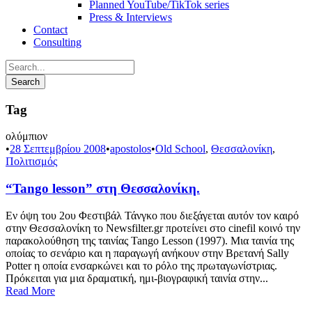
Planned YouTube/TikTok series
Press & Interviews
Contact
Consulting
Tag
ολύμπιον
•
28 Σεπτεμβρίου 2008
•
apostolos
•
Old School
,
Θεσσαλονίκη
,
Πολιτισμός
“Tango lesson” στη Θεσσαλονίκη.
Εν όψη του 2ου Φεστιβάλ Τάνγκο που διεξάγεται αυτόν τον καιρό
στην Θεσσαλονίκη το Newsfilter.gr προτείνει στο cinefil κοινό την
παρακολούθηση της ταινίας Tango Lesson (1997). Μια ταινία της
οποίας το σενάριο και η παραγωγή ανήκουν στην Βρετανή Sally
Potter η οποία ενσαρκώνει και το ρόλο της πρωταγωνίστριας.
Πρόκειται για μια δραματική, ημι-βιογραφική ταινία στην...
Read More