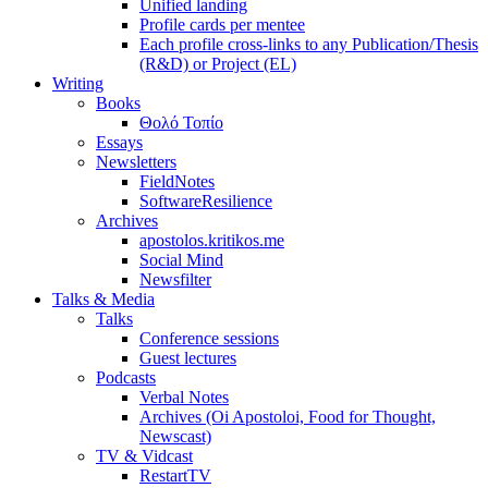
Unified landing
Profile cards per mentee
Each profile cross-links to any Publication/Thesis
(R&D) or Project (EL)
Writing
Books
Θολό Τοπίο
Essays
Newsletters
FieldNotes
SoftwareResilience
Archives
apostolos.kritikos.me
Social Mind
Newsfilter
Talks & Media
Talks
Conference sessions
Guest lectures
Podcasts
Verbal Notes
Archives (Oi Apostoloi, Food for Thought,
Newscast)
TV & Vidcast
RestartTV