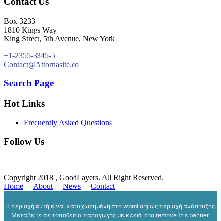
Contact Us
Box 3233
1810 Kings Way
King Street, 5th Avenue, New York
+1-2355-3345-5
Contact@Attornasite.co
Search Page
Hot Links
Frequently Asked Questions
Follow Us
Copyright 2018 , GoodLayers. All Right Reserved.
Home
About
News
Contact
Η περιοχή αυτή είναι καταχωρημένη στο
wpml.org
ως περιοχή ανάπτυξης.
Μεταβείτε σε τοποθεσία παραγωγής με κλειδί στο
remove this banner
.