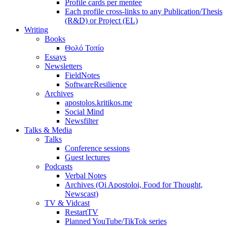
Profile cards per mentee
Each profile cross-links to any Publication/Thesis
(R&D) or Project (EL)
Writing
Books
Θολό Τοπίο
Essays
Newsletters
FieldNotes
SoftwareResilience
Archives
apostolos.kritikos.me
Social Mind
Newsfilter
Talks & Media
Talks
Conference sessions
Guest lectures
Podcasts
Verbal Notes
Archives (Oi Apostoloi, Food for Thought,
Newscast)
TV & Vidcast
RestartTV
Planned YouTube/TikTok series