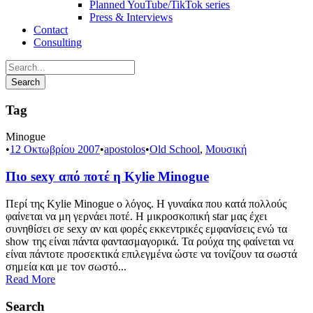
Planned YouTube/TikTok series
Press & Interviews
Contact
Consulting
Tag
Minogue
•
12 Οκτωβρίου 2007
•
apostolos
•
Old School
,
Μουσική
Πιο sexy από ποτέ η Kylie Minogue
Περί της Kylie Minogue ο λόγος. Η γυναίκα που κατά πολλούς
φαίνεται να μη γερνάει ποτέ. Η μικροσκοπική star μας έχει
συνηθίσει σε sexy αν και φορές εκκεντρικές εμφανίσεις ενώ τα
show της είναι πάντα φαντασμαγορικά. Τα ρούχα της φαίνεται να
είναι πάντοτε προσεκτικά επιλεγμένα ώστε να τονίζουν τα σωστά
σημεία και με τον σωστό...
Read More
Search