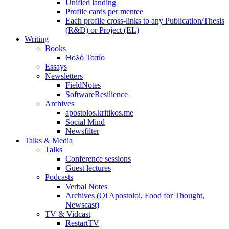
Unified landing
Profile cards per mentee
Each profile cross-links to any Publication/Thesis
(R&D) or Project (EL)
Writing
Books
Θολό Τοπίο
Essays
Newsletters
FieldNotes
SoftwareResilience
Archives
apostolos.kritikos.me
Social Mind
Newsfilter
Talks & Media
Talks
Conference sessions
Guest lectures
Podcasts
Verbal Notes
Archives (Oi Apostoloi, Food for Thought,
Newscast)
TV & Vidcast
RestartTV