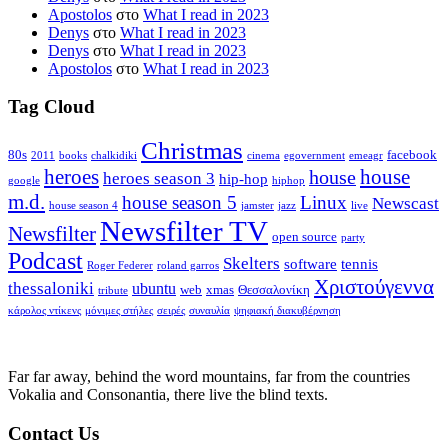
Apostolos
στο
What I read in 2023
Denys
στο
What I read in 2023
Denys
στο
What I read in 2023
Apostolos
στο
What I read in 2023
Tag Cloud
Christmas
80s
facebook
2011
books
chalkidiki
cinema
egovernment
emeagr
house
heroes
house
heroes season 3
hip-hop
google
hiphop
m.d.
house season 5
Linux
Newscast
house season 4
jamster
jazz
live
Newsfilter TV
Newsfilter
open source
party
Podcast
Skelters
software
tennis
Roger Federer
roland garros
Χριστούγεννα
thessaloniki
ubuntu
web
xmas
Θεσσαλονίκη
tribute
κάρολος ντίκενς
μόνιμες στήλες
σειρές
συναυλία
ψηφιακή διακυβέρνηση
Far far away, behind the word mountains, far from the countries
Vokalia and Consonantia, there live the blind texts.
Contact Us