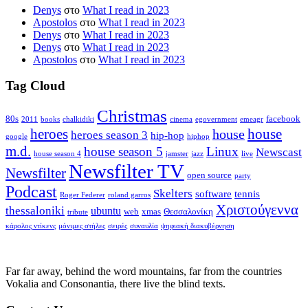
Denys
στο
What I read in 2023
Apostolos
στο
What I read in 2023
Denys
στο
What I read in 2023
Denys
στο
What I read in 2023
Apostolos
στο
What I read in 2023
Tag Cloud
Christmas
80s
facebook
2011
books
chalkidiki
cinema
egovernment
emeagr
house
heroes
house
heroes season 3
hip-hop
google
hiphop
m.d.
house season 5
Linux
Newscast
house season 4
jamster
jazz
live
Newsfilter TV
Newsfilter
open source
party
Podcast
Skelters
software
tennis
Roger Federer
roland garros
Χριστούγεννα
thessaloniki
ubuntu
web
xmas
Θεσσαλονίκη
tribute
κάρολος ντίκενς
μόνιμες στήλες
σειρές
συναυλία
ψηφιακή διακυβέρνηση
Far far away, behind the word mountains, far from the countries
Vokalia and Consonantia, there live the blind texts.