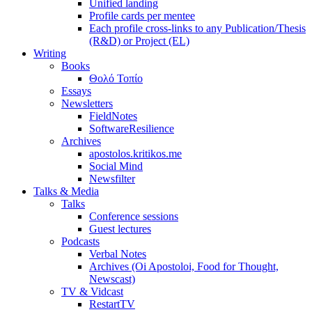
Unified landing
Profile cards per mentee
Each profile cross-links to any Publication/Thesis
(R&D) or Project (EL)
Writing
Books
Θολό Τοπίο
Essays
Newsletters
FieldNotes
SoftwareResilience
Archives
apostolos.kritikos.me
Social Mind
Newsfilter
Talks & Media
Talks
Conference sessions
Guest lectures
Podcasts
Verbal Notes
Archives (Oi Apostoloi, Food for Thought,
Newscast)
TV & Vidcast
RestartTV