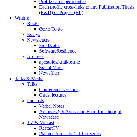
Profile cards per mentee
Each profile cross-links to any Publication/Thesis
(R&D) or Project (EL)
Writing
Books
Θολό Τοπίο
Essays
Newsletters
FieldNotes
SoftwareResilience
Archives
apostolos.kritikos.me
Social Mind
Newsfilter
Talks & Media
Talks
Conference sessions
Guest lectures
Podcasts
Verbal Notes
Archives (Oi Apostoloi, Food for Thought,
Newscast)
TV & Vidcast
RestartTV
Planned YouTube/TikTok series