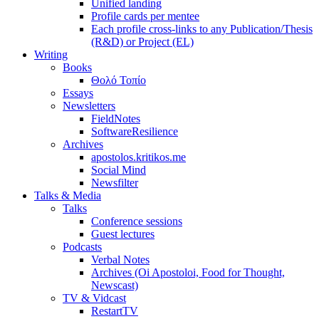
Unified landing
Profile cards per mentee
Each profile cross-links to any Publication/Thesis
(R&D) or Project (EL)
Writing
Books
Θολό Τοπίο
Essays
Newsletters
FieldNotes
SoftwareResilience
Archives
apostolos.kritikos.me
Social Mind
Newsfilter
Talks & Media
Talks
Conference sessions
Guest lectures
Podcasts
Verbal Notes
Archives (Oi Apostoloi, Food for Thought,
Newscast)
TV & Vidcast
RestartTV