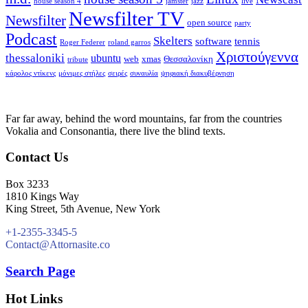
house season 4
jamster
jazz
live
Newsfilter TV
Newsfilter
open source
party
Podcast
Skelters
software
tennis
Roger Federer
roland garros
Χριστούγεννα
thessaloniki
ubuntu
web
xmas
Θεσσαλονίκη
tribute
κάρολος ντίκενς
μόνιμες στήλες
σειρές
συναυλία
ψηφιακή διακυβέρνηση
Far far away, behind the word mountains, far from the countries
Vokalia and Consonantia, there live the blind texts.
Contact Us
Box 3233
1810 Kings Way
King Street, 5th Avenue, New York
+1-2355-3345-5
Contact@Attornasite.co
Search Page
Hot Links