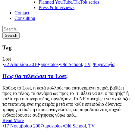
Planned YouTube/TikTok series
Press & Interviews
Contact
Consulting
Tag
Lost
•
22 Απριλίου 2010
•
apostolos
•
Old School
,
TV
,
Ψυχαγωγία
Πως θα τελειώσει το Lost;
Καθώς το Lost, η κατά πολλούς πιο επιτυχημένη σειρά, βαδίζει
προς το τέλος, τα σενάρια ως προς το ¨τι θέλει να πει ο ποιητής” ή
καλύτερα ο συγγραφέας, οργιάζουν. Το NF συνεχίζει να σχολιάζει
τα τεκταινόμενα της σειράς μετά από κάθε επεισόδιο δίνοντας
τροφή για σκέψη στους αναγνώστες και πυροδοτώντας συχνά
ενδιαφέρουσες συζητήσεις γύρω από...
Read More
•
17 Νοεμβρίου 2007
•
apostolos
•
Old School
,
TV