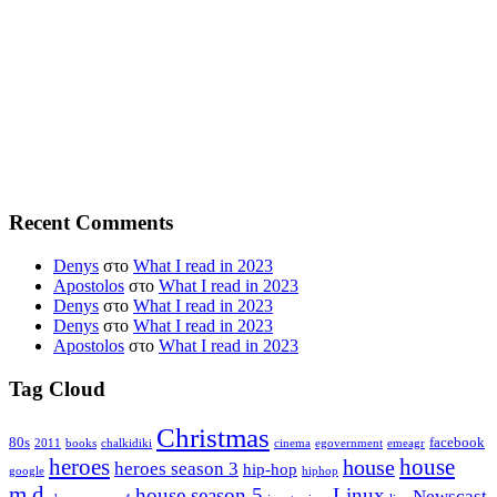
Recent Comments
Denys
στο
What I read in 2023
Apostolos
στο
What I read in 2023
Denys
στο
What I read in 2023
Denys
στο
What I read in 2023
Apostolos
στο
What I read in 2023
Tag Cloud
Christmas
80s
facebook
2011
books
chalkidiki
cinema
egovernment
emeagr
house
heroes
house
heroes season 3
hip-hop
google
hiphop
m.d.
house season 5
Linux
Newscast