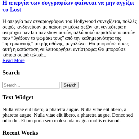
Η απεργία των συγγραφέων φαίνεται να μην αγγίζει
το Lost
Η απεργία των σεναριογράφων του Hollywood συνεχίζεται, πολλές
σειρές κινδυνεύουν με παύση εν μέσω σεζόν και γενικότερα η
ανησυχία των fan των show αυτών, αλλά πολύ περισσότερο αυτών
που “βγάζουν το ψωμάκι τους” από την καθημερινότητα της
“αμερικανικής” μικρής οθόνης, μεγαλώνει. Θα μπορούσε όμως
αυτή η κατάσταση να λειτουργήσει αντίστροφα; Θα μπορούσε
κάποια σειρά τελικά...
Read More
Search
Text Widget
Nulla vitae elit libero, a pharetra augue. Nulla vitae elit libero, a
pharetra augue. Nulla vitae elit libero, a pharetra augue. Donec sed
odio dui. Etiam porta sem malesuada magna mollis euismod.
Recent Works