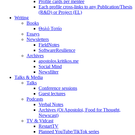
Profile cards per mentee
Each profile cross-links to any Publication/Thesis
(R&D) or Project (EL)
Writing
Books
Θολό Τοπίο
Essays
Newsletters
FieldNotes
SoftwareResilience
Archives
apostolos.kritikos.me
Social Mind
Newsfilter
Talks & Media
Talks
Conference sessions
Guest lectures
Podcasts
Verbal Notes
Archives (Oi Apostoloi, Food for Thought,
Newscast)
TV & Vidcast
RestartTV
Planned YouTube/TikTok series