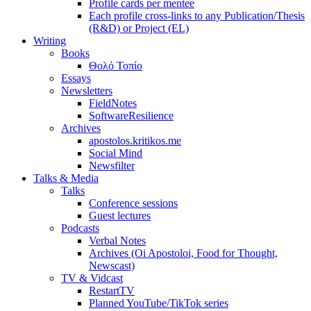
Profile cards per mentee
Each profile cross-links to any Publication/Thesis
(R&D) or Project (EL)
Writing
Books
Θολό Τοπίο
Essays
Newsletters
FieldNotes
SoftwareResilience
Archives
apostolos.kritikos.me
Social Mind
Newsfilter
Talks & Media
Talks
Conference sessions
Guest lectures
Podcasts
Verbal Notes
Archives (Oi Apostoloi, Food for Thought,
Newscast)
TV & Vidcast
RestartTV
Planned YouTube/TikTok series