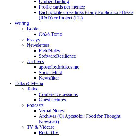
Unified landing
Profile cards per mentee
Each profile cross-links to any Publication/Thesis
(R&D) or Project (EL)
Writing
Books
Θολό Τοπίο
Essays
Newsletters
FieldNotes
SoftwareResilience
Archives
apostolos.kritikos.me
Social Mind
Newsfilter
Talks & Media
Talks
Conference sessions
Guest lectures
Podcasts
Verbal Notes
Archives (Oi Apostoloi, Food for Thought,
Newscast)
TV & Vidcast
RestartTV