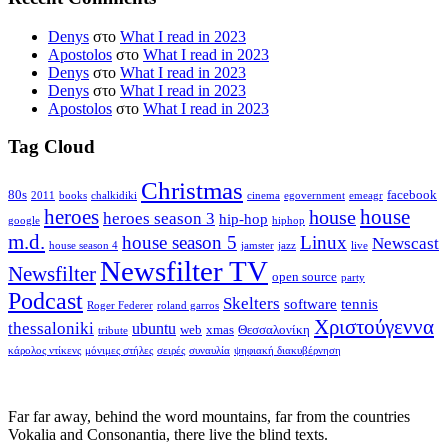
Denys
στο
What I read in 2023
Apostolos
στο
What I read in 2023
Denys
στο
What I read in 2023
Denys
στο
What I read in 2023
Apostolos
στο
What I read in 2023
Tag Cloud
Christmas
80s
facebook
2011
books
chalkidiki
cinema
egovernment
emeagr
house
heroes
house
heroes season 3
hip-hop
google
hiphop
m.d.
house season 5
Linux
Newscast
house season 4
jamster
jazz
live
Newsfilter TV
Newsfilter
open source
party
Podcast
Skelters
software
tennis
Roger Federer
roland garros
Χριστούγεννα
thessaloniki
ubuntu
web
xmas
Θεσσαλονίκη
tribute
κάρολος ντίκενς
μόνιμες στήλες
σειρές
συναυλία
ψηφιακή διακυβέρνηση
Far far away, behind the word mountains, far from the countries
Vokalia and Consonantia, there live the blind texts.