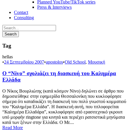
Planned YouTube/TikTok series
Press & Interviews
Contact
Consulting
Tag
hellas
•
24 Σεπτεμβρίου 2007
•
apostolos
•
Old School
,
Μουσική
Ο “Nivo” σχολιάζει τη διασκευή του Καλημέρα
Ελλάδα
Ο Νίκος Βουρλιώτης (κατά κόσμον Nivo) δηλώνει σε άρθρο που
δημοσιεύθηκε στην εφημερίδα Θεσσαλονίκη που κυκλοφόρησε
σήμερα ότι καταδικάζει τη διασκευή του πολύ γνωστού κομματιού
του “Καλημέρα Ελλάδα”. Η διασκευή αυτή, που τιτλοφορείται
“Καλημέρα Ελλαδάρα”, κυκλοφόρησε από ερασιτεχνικό γκρουπ
υπό μορφήν ringtone για κινητά και περιέχει ρατσιστικά μηνύματα
κατά των ξένων στην Ελλάδα. Ο Mr....
Read More