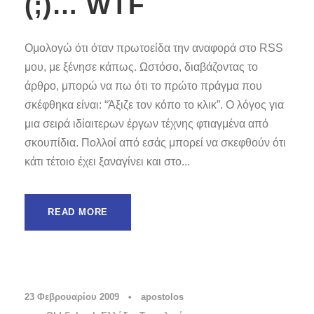
(;)… WTF
Ομολογώ ότι όταν πρωτοείδα την αναφορά στο RSS
μου, με ξένησε κάπως. Ωστόσο, διαβάζοντας το
άρθρο, μπορώ να πω ότι το πρώτο πράγμα που
σκέφθηκα είναι: “Άξιζε τον κόπο το κλικ”. Ο λόγος για
μια σειρά ιδίαιτερων έργων τέχνης φτιαγμένα από
σκουπίδια. Πολλοί από εσάς μπορεί να σκεφθούν ότι
κάτι τέτοιο έχει ξαναγίνει και στο...
READ MORE
23 Φεβρουαρίου 2009
•
apostolos