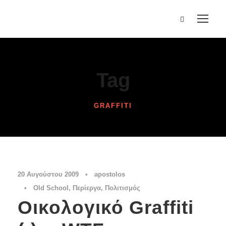
Tag
GRAFFITI
20 Αυγούστου 2009
•
apostolos
•
Old School
,
Περίεργα
,
Πολιτισμός
Οικολογικό Graffiti