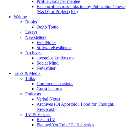
Profile cards per mentee
Each profile cross-links to any Publication/Thesis
(R&D) or Project (EL)
Writing
Books
Θολό Τοπίο
Essays
Newsletters
FieldNotes
SoftwareResilience
Archives
apostolos.kritikos.me
Social Mind
Newsfilter
Talks & Media
Talks
Conference sessions
Guest lectures
Podcasts
Verbal Notes
Archives (Oi Apostoloi, Food for Thought,
Newscast)
TV & Vidcast
RestartTV
Planned YouTube/TikTok series