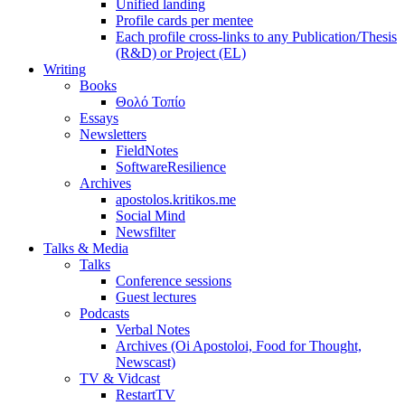
Unified landing
Profile cards per mentee
Each profile cross-links to any Publication/Thesis
(R&D) or Project (EL)
Writing
Books
Θολό Τοπίο
Essays
Newsletters
FieldNotes
SoftwareResilience
Archives
apostolos.kritikos.me
Social Mind
Newsfilter
Talks & Media
Talks
Conference sessions
Guest lectures
Podcasts
Verbal Notes
Archives (Oi Apostoloi, Food for Thought,
Newscast)
TV & Vidcast
RestartTV