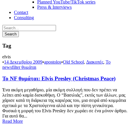
Planned YouTube/TikTok series
Press & Interviews
Contact
Consulting
Tag
elvis
•
14 Δεκεμβρίου 2009
•
apostolos
•
Old School
,
Διακοπές
,
Το
newsfilter θυμάται
Το NF θυμάται: Elvis Presley (Christmas Peace)
Ένα ακόμη μεγαθήριο, μία ακόμη συλλογή που δεν πρέπει να
λείπει από καμία δισκοθήκη. Ο “Βασιλιάς”, εκτός των άλλων, μας
χάρισε κατά τη διάρκεια της καριέρας του, μια σειρά από κομμάτια
σχετικά με τα Χριστούγεννα αλλά και την πίστη γενικότερα.
Φυσικά η μορφή του Elvis Presley δεν χωράει σε ένα μόνον άρθρο.
Για αυτό θα...
Read More