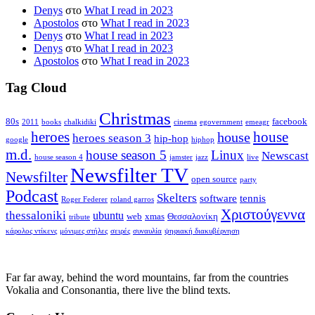
Denys
στο
What I read in 2023
Apostolos
στο
What I read in 2023
Denys
στο
What I read in 2023
Denys
στο
What I read in 2023
Apostolos
στο
What I read in 2023
Tag Cloud
Christmas
80s
facebook
2011
books
chalkidiki
cinema
egovernment
emeagr
house
heroes
house
heroes season 3
hip-hop
google
hiphop
m.d.
house season 5
Linux
Newscast
house season 4
jamster
jazz
live
Newsfilter TV
Newsfilter
open source
party
Podcast
Skelters
software
tennis
Roger Federer
roland garros
Χριστούγεννα
thessaloniki
ubuntu
web
xmas
Θεσσαλονίκη
tribute
κάρολος ντίκενς
μόνιμες στήλες
σειρές
συναυλία
ψηφιακή διακυβέρνηση
Far far away, behind the word mountains, far from the countries
Vokalia and Consonantia, there live the blind texts.