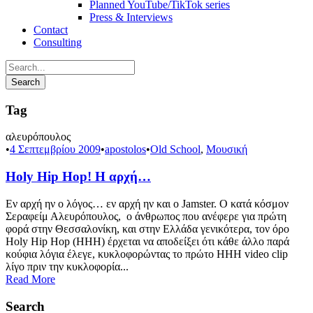
Planned YouTube/TikTok series
Press & Interviews
Contact
Consulting
Tag
αλευρόπουλος
•
4 Σεπτεμβρίου 2009
•
apostolos
•
Old School
,
Μουσική
Holy Hip Hop! Η αρχή…
Εν αρχή ην ο λόγος… εν αρχή ην και ο Jamster. Ο κατά κόσμον
Σεραφείμ Αλευρόπουλος, ο άνθρωπος που ανέφερε για πρώτη
φορά στην Θεσσαλονίκη, και στην Ελλάδα γενικότερα, τον όρο
Holy Hip Hop (HHH) έρχεται να αποδείξει ότι κάθε άλλο παρά
κούφια λόγια έλεγε, κυκλοφορώντας το πρώτο HHH video clip
λίγο πριν την κυκλοφορία...
Read More
Search