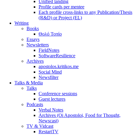
Unified landing
Profile cards per mentee
Each profile cross-links to any Publication/Thesis
(R&D) or Project (EL)
Writing
Books
Θολό Τοπίο
Essays
Newsletters
FieldNotes
SoftwareResilience
Archives
apostolos.kritikos.me
Social Mind
Newsfilter
Talks & Media
Talks
Conference sessions
Guest lectures
Podcasts
Verbal Notes
Archives (Oi Apostoloi, Food for Thought,
Newscast)
TV & Vidcast
RestartTV