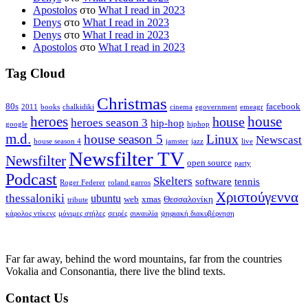
Apostolos
στο
What I read in 2023
Denys
στο
What I read in 2023
Denys
στο
What I read in 2023
Apostolos
στο
What I read in 2023
Tag Cloud
Christmas
80s
facebook
2011
books
chalkidiki
cinema
egovernment
emeagr
house
heroes
house
heroes season 3
hip-hop
google
hiphop
m.d.
house season 5
Linux
Newscast
house season 4
jamster
jazz
live
Newsfilter TV
Newsfilter
open source
party
Podcast
Skelters
software
tennis
Roger Federer
roland garros
Χριστούγεννα
thessaloniki
ubuntu
web
xmas
Θεσσαλονίκη
tribute
κάρολος ντίκενς
μόνιμες στήλες
σειρές
συναυλία
ψηφιακή διακυβέρνηση
Far far away, behind the word mountains, far from the countries
Vokalia and Consonantia, there live the blind texts.
Contact Us