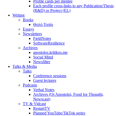
Profile cards per mentee
Each profile cross-links to any Publication/Thesis
(R&D) or Project (EL)
Writing
Books
Θολό Τοπίο
Essays
Newsletters
FieldNotes
SoftwareResilience
Archives
apostolos.kritikos.me
Social Mind
Newsfilter
Talks & Media
Talks
Conference sessions
Guest lectures
Podcasts
Verbal Notes
Archives (Oi Apostoloi, Food for Thought,
Newscast)
TV & Vidcast
RestartTV
Planned YouTube/TikTok series