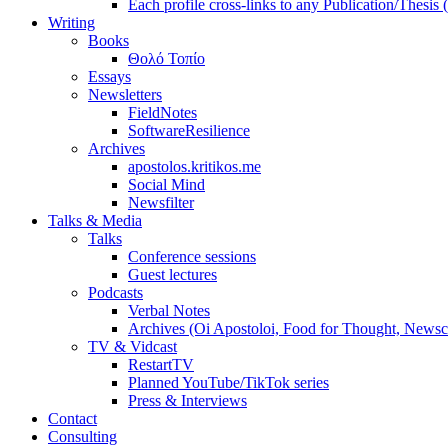
Each profile cross-links to any Publication/Thesis
Writing
Books
Θολό Τοπίο
Essays
Newsletters
FieldNotes
SoftwareResilience
Archives
apostolos.kritikos.me
Social Mind
Newsfilter
Talks & Media
Talks
Conference sessions
Guest lectures
Podcasts
Verbal Notes
Archives (Oi Apostoloi, Food for Thought, Newsc
TV & Vidcast
RestartTV
Planned YouTube/TikTok series
Press & Interviews
Contact
Consulting