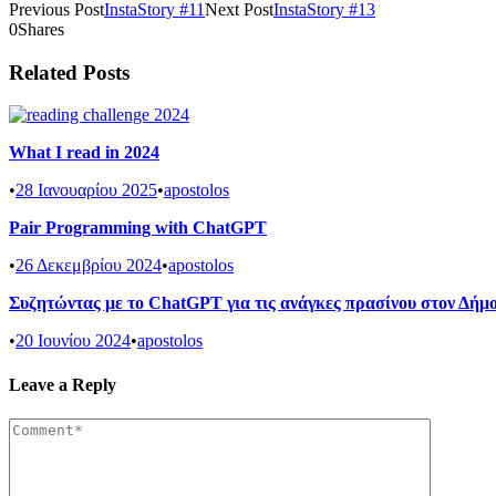
Previous Post
InstaStory #11
Next Post
InstaStory #13
0
Shares
Related Posts
What I read in 2024
•
28 Ιανουαρίου 2025
•
apostolos
Pair Programming with ChatGPT
•
26 Δεκεμβρίου 2024
•
apostolos
Συζητώντας με το ChatGPT για τις ανάγκες πρασίνου στον Δή
•
20 Ιουνίου 2024
•
apostolos
Leave a Reply