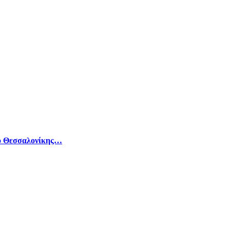
μο Θεσσαλονίκης…