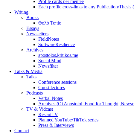
Profile cards per mentee
Each profile cross-links to any Publication/Thesis
Writing
Books
Θολό Τοπίο
Essays
Newsletters
FieldNotes
SoftwareResilience
Archives
apostolos.kritikos.me
Social Mind
Newsfilter
Talks & Media
Talks
Conference sessions
Guest lectures
Podcasts
Verbal Notes
Archives (Oi Apostoloi, Food for Thought, Newsc
TV & Vidcast
RestartTV
Planned YouTube/TikTok series
Press & Interviews
Contact