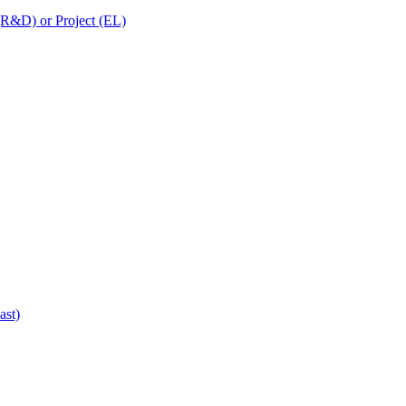
 (R&D) or Project (EL)
ast)