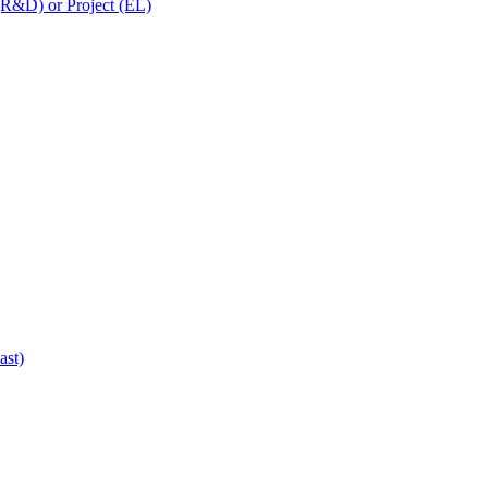
 (R&D) or Project (EL)
ast)