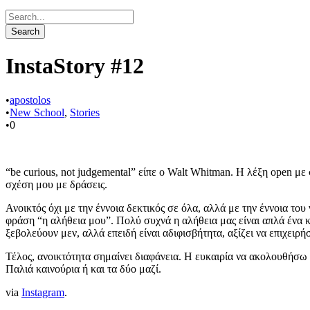
InstaStory #12
•
apostolos
•
New School
,
Stories
•
0
“be curious, not judgemental” είπε ο Walt Whitman. Η λέξη open μ
σχέση μου με δράσεις.
Ανοικτός όχι με την έννοια δεκτικός σε όλα, αλλά με την έννοια το
φράση “η αλήθεια μου”. Πολύ συχνά η αλήθεια μας είναι απλά ένα κ
ξεβολεύουν μεν, αλλά επειδή είναι αδιφισβήτητα, αξίζει να επιχειρήσ
Τέλος, ανοικτότητα σημαίνει διαφάνεια. Η ευκαιρία να ακολουθήσω 
Παλιά καινούρια ή και τα δύο μαζί.
via
Instagram
.