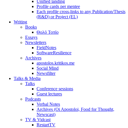
Unified landing
Profile cards per mentee
Each profile cross-links to any Publication/Thesis
(R&D) or Project (EL)
Writing
Books
Θολό Τοπίο
Essays
Newsletters
FieldNotes
SoftwareResilience
Archives
apostolos.kritikos.me
Social Mind
Newsfilter
Talks & Media
Talks
Conference sessions
Guest lectures
Podcasts
Verbal Notes
Archives (Oi Apostoloi, Food for Thought,
Newscast)
TV & Vidcast
RestartTV