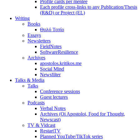
Profile cards per mentee
Each profile cross-links to any Publication/Thesis
(R&D) or Project (EL)
Writing
Books
Θολό Τοπίο
Essays
Newsletters
FieldNotes
SoftwareResilience
Archives
apostolos.kritikos.me
Social Mind
Newsfilter
Talks & Media
Talks
Conference sessions
Guest lectures
Podcasts
Verbal Notes
Archives (Oi Apostoloi, Food for Thought,
Newscast)
TV & Vidcast
RestartTV
Planned YouTube/TikTok series