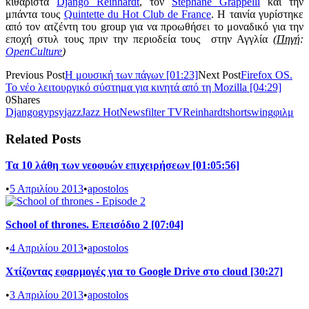
κιθαρίστα
Django Reinhardt
, τον
Stéphane Grappelli
και την
μπάντα τους
Quintette du Hot Club de France
. Η ταινία γυρίστηκε
από τον ατζέντη του group για να προωθήσει το μοναδικό για την
εποχή στυλ τους πριν την περιοδεία τους στην Αγγλία
(
Πηγή
:
OpenCulture
)
Previous Post
Η μουσική των πάγων [01:23]
Next Post
Firefox OS.
Το νέο λειτουργικό σύστημα για κινητά από τη Mozilla [04:29]
0
Shares
Django
gypsy
jazz
Jazz Hot
Newsfilter TV
Reinhardt
short
swing
φιλμ
Related Posts
Τα 10 λάθη των νεοφυών επιχειρήσεων [01:05:56]
•
5 Απριλίου 2013
•
apostolos
School of thrones. Επεισόδιο 2 [07:04]
•
4 Απριλίου 2013
•
apostolos
Χτίζοντας εφαρμογές για το Google Drive στο cloud [30:27]
•
3 Απριλίου 2013
•
apostolos