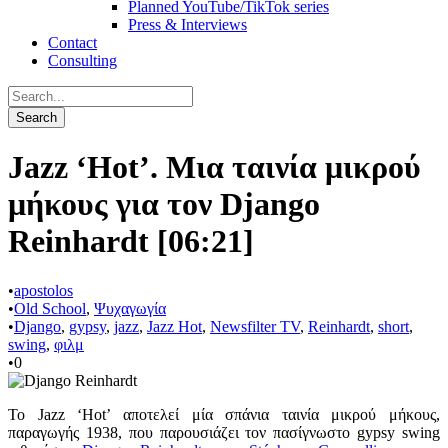
Planned YouTube/TikTok series
Press & Interviews
Contact
Consulting
Jazz ‘Hot’. Μια ταινία μικρού
μήκους για τον Django
Reinhardt [06:21]
•
apostolos
•
Old School
,
Ψυχαγωγία
•
Django
,
gypsy
,
jazz
,
Jazz Hot
,
Newsfilter TV
,
Reinhardt
,
short
,
swing
,
φιλμ
•
0
Το Jazz ‘Hot’ αποτελεί μία σπάνια ταινία μικρού μήκους,
παραγωγής 1938, που παρουσιάζει τον πασίγνωστο gypsy swing