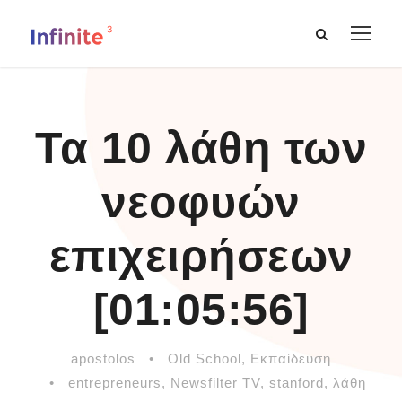
Τα 10 λάθη των
νεοφυών
επιχειρήσεων
[01:05:56]
apostolos
•
Old School
,
Εκπαίδευση
•
entrepreneurs
,
Newsfilter TV
,
stanford
,
λάθη