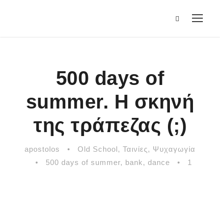
500 days of
summer. Η σκηνή
της τράπεζας (;)
apostolos
•
Old School
,
Ταινίες
,
Ψυχαγωγία
•
500 days of summer
,
bank
,
dance
•
1