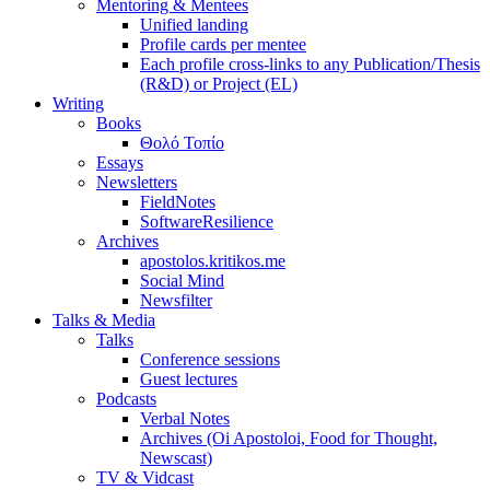
Mentoring & Mentees
Unified landing
Profile cards per mentee
Each profile cross-links to any Publication/Thesis
(R&D) or Project (EL)
Writing
Books
Θολό Τοπίο
Essays
Newsletters
FieldNotes
SoftwareResilience
Archives
apostolos.kritikos.me
Social Mind
Newsfilter
Talks & Media
Talks
Conference sessions
Guest lectures
Podcasts
Verbal Notes
Archives (Oi Apostoloi, Food for Thought,
Newscast)
TV & Vidcast