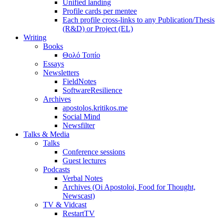
Unified landing
Profile cards per mentee
Each profile cross-links to any Publication/Thesis
(R&D) or Project (EL)
Writing
Books
Θολό Τοπίο
Essays
Newsletters
FieldNotes
SoftwareResilience
Archives
apostolos.kritikos.me
Social Mind
Newsfilter
Talks & Media
Talks
Conference sessions
Guest lectures
Podcasts
Verbal Notes
Archives (Oi Apostoloi, Food for Thought,
Newscast)
TV & Vidcast
RestartTV