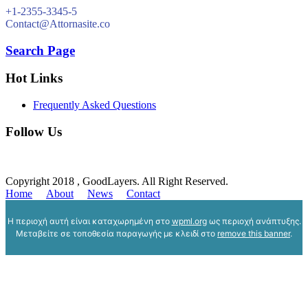
+1-2355-3345-5
Contact@Attornasite.co
Search Page
Hot Links
Frequently Asked Questions
Follow Us
Copyright 2018 , GoodLayers. All Right Reserved.
Home
About
News
Contact
Η περιοχή αυτή είναι καταχωρημένη στο
wpml.org
ως περιοχή ανάπτυξης.
Μεταβείτε σε τοποθεσία παραγωγής με κλειδί στο
remove this banner
.