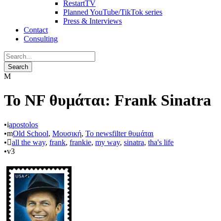
RestartTV
Planned YouTube/TikTok series
Press & Interviews
Contact
Consulting
Το NF θυμάται: Frank Sinatra
•
apostolos
•
Old School
,
Μουσική
,
Το newsfilter θυμάται
•
all the way
,
frank
,
frankie
,
my way
,
sinatra
,
tha's life
•
3