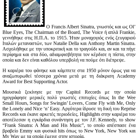
Ο Francis Albert Sinatra, γνωστός και ως Ol’
Blue Eyes, The Chairman of the Board, The Voice ή απλά Frankie,
γεννήθηκε στις Η.Π.Α. το 1915. Ήταν μοναχογιός ενός ζευγαριού
Ιταλών μεταναστών, των Natalie Della και Anthony Martin Sinatra.
Ασχολήθηκε με την υποκριτική και το τραγούδι και, αν και τα πήγε
περίφημα και στα δύο, αδιαμφισβήτητα τον κέρδισε η πίστα, στην
οποία και δεν είναι καθόλου υπερβολή να πούμε ότι διέπρεψε.
Η καριέρα του φάνηκε και κάμπτετε στα 1950 μόνον όμως για να
αναζωπυρωθεί τέσσερα χρόνια μετά με τη διάκριση Academy
Award for Best Supporting Actor.
Μουσικά ξεκίνησε με την Capitol Records με την οποία
ηχογράφησε μερικές πολύ γνωστές επιτυχίες όπως In the Wee
Small Hours, Songs for Swingin’ Lovers, Come Fly with Me, Only
the Lonely and Nice ‘n’ Easy. Αργότερα ίδρυσε τη δική του Reprise
Records και έκανε αρκετές περιοδείες. Highlights στην καριέρα του
αποτέλεσαν η εγκάρδια συνάντηση με τον J.F. Kennedy, το show
“Frank Sinatra: A Man and His Music”, το οποίο απέσπασε ένα
βραβείο Emmy και φυσικά hits όπως το New York, New York και
My Way με τα οποία έμεινε στην ιστορία.