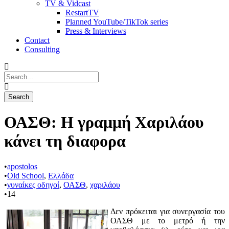
TV & Vidcast
RestartTV
Planned YouTube/TikTok series
Press & Interviews
Contact
Consulting
ΟΑΣΘ: Η γραμμή Χαριλάου
κάνει τη διαφορα
•
apostolos
•
Old School
,
Ελλάδα
•
γυναίκες οδηγοί
,
ΟΑΣΘ
,
χαριλάου
•
14
Δεν πρόκειται για συνεργασία του
ΟΑΣΘ με το μετρό ή την