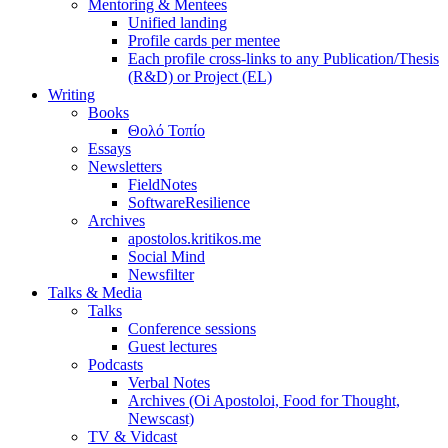
Mentoring & Mentees
Unified landing
Profile cards per mentee
Each profile cross-links to any Publication/Thesis
(R&D) or Project (EL)
Writing
Books
Θολό Τοπίο
Essays
Newsletters
FieldNotes
SoftwareResilience
Archives
apostolos.kritikos.me
Social Mind
Newsfilter
Talks & Media
Talks
Conference sessions
Guest lectures
Podcasts
Verbal Notes
Archives (Oi Apostoloi, Food for Thought,
Newscast)
TV & Vidcast