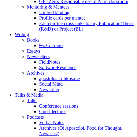
GPTZero: Responsible use of AI in classroom
Mentoring & Mentees
Unified landing
Profile cards per mentee
Each profile cross-links to any Publication/Thesis
(R&D) or Project (EL)
Writing
Books
Θολό Τοπίο
Essays
Newsletters
FieldNotes
SoftwareResilience
Archives
apostolos.kritikos.me
Social Mind
Newsfilter
Talks & Media
Talks
Conference sessions
Guest lectures
Podcasts
Verbal Notes
Archives (Oi Apostoloi, Food for Thought,
Newscast)