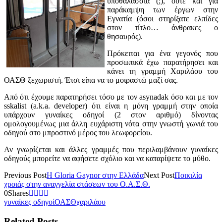
υποθαλάσσια (;), ούτε και για
παράκαμψη των έργων στην
Εγνατία (όσοι στηρίξατε ελπίδες
στον τίτλο… άνθρακες ο
θησαυρός).
Πρόκειται για ένα γεγονός που
προσωπικά έχω παρατήρησει και
κάνει τη γραμμή Χαριλάου του
ΟΑΣΘ ξεχωριστή. Έτσι είπα να το μοιραστώ μαζί σας.
Από ότι έχουμε παρατηρήσει τόσο με τον asynadak όσο και με τον
sskalist (a.k.a. developer) ότι είναι η μόνη γραμμή στην οποία
υπάρχουν γυναίκες οδηγοί (2 στον αριθμό) δίνοντας
ομολογουμένως μια άλλη ευχάριστη νότα στην γνωστή γωνιά του
οδηγού στο μπροστινό μέρος του λεωφορείου.
Αν γνωρίζεται και άλλες γραμμές που περιλαμβάνουν γυναίκες
οδηγούς μπορείτε να αφήσετε σχόλιο και να καταρίψετε το μύθο.
Previous Post
Η Gloria Gaynor στην Ελλάδα
Next Post
Ποικιλία
χροιάς στην αναγγελία στάσεων του Ο.Α.Σ.Θ.
0
Shares
γυναίκες οδηγοί
ΟΑΣΘ
χαριλάου
Related Posts