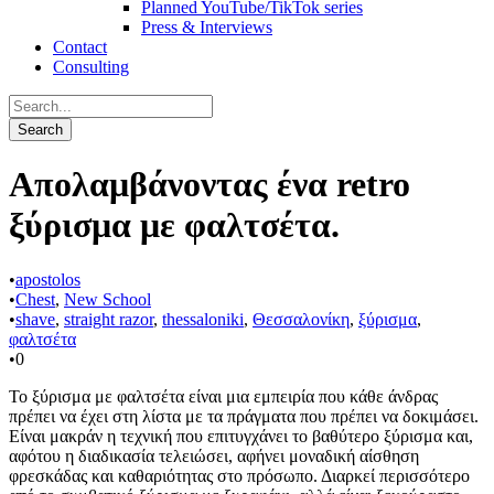
Planned YouTube/TikTok series
Press & Interviews
Contact
Consulting
Απολαμβάνοντας ένα retro
ξύρισμα με φαλτσέτα.
•
apostolos
•
Chest
,
New School
•
shave
,
straight razor
,
thessaloniki
,
Θεσσαλονίκη
,
ξύρισμα
,
φαλτσέτα
•
0
Το ξύρισμα με φαλτσέτα είναι μια εμπειρία που κάθε άνδρας
πρέπει να έχει στη λίστα με τα πράγματα που πρέπει να δοκιμάσει.
Είναι μακράν η τεχνική που επιτυγχάνει το βαθύτερο ξύρισμα και,
αφότου η διαδικασία τελειώσει, αφήνει μοναδική αίσθηση
φρεσκάδας και καθαριότητας στο πρόσωπο. Διαρκεί περισσότερο