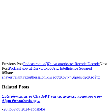
Previous Post
Podcast που αξίζει να ακούσεις: Recode Decode
Next
Post
Podcast που αξίζει να ακούσεις: Intelligence Squared
0
Shares
shave
straight razor
thessaloniki
Θεσσαλονίκη
ξύρισμα
φαλτσέτα
Related Posts
Συζητώντας με το ChatGPT για τις ανάγκες πρασίνου στον
Δήμο Θεσσαλονίκης…
•
20 Ιουνίου 2024
•
apostolos