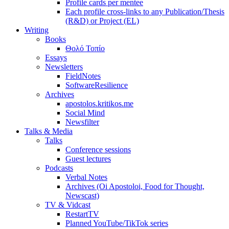
Profile cards per mentee
Each profile cross-links to any Publication/Thesis
(R&D) or Project (EL)
Writing
Books
Θολό Τοπίο
Essays
Newsletters
FieldNotes
SoftwareResilience
Archives
apostolos.kritikos.me
Social Mind
Newsfilter
Talks & Media
Talks
Conference sessions
Guest lectures
Podcasts
Verbal Notes
Archives (Oi Apostoloi, Food for Thought,
Newscast)
TV & Vidcast
RestartTV
Planned YouTube/TikTok series