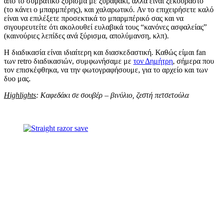
από το συμβατικό ξύρισμα με ξυραφάκι, αλλά είναι ξεκούραστο
(το κάνει ο μπαρμπέρης), και χαλαρωτικό. Αν το επιχειρήσετε καλό
είναι να επιλέξετε προσεκτικά το μπαρμπέρικό σας και να
σιγουρευτείτε ότι ακολουθεί ευλαβικά τους “κανόνες ασφαλείας”
(καινούριες λεπίδες ανά ξύρισμα, απολύμανση, κλπ).
Η διαδικασία είναι ιδιαίτερη και διασκεδαστική. Καθώς είμαι fan
των retro διαδικασιών, συμφωνήσαμε με
τον Δημήτρη
, σήμερα που
τον επισκέφθηκα, να την φωτογραφήσουμε, για το αρχείο και των
δυο μας.
Ηighlights
: Καφεδάκι σε σουβέρ – βινύλιο, ζεστή πετσετούλα