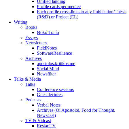
Unified landing
Profile cards per mentee
Each profile cross-links to any Publication/Thesis
(R&D) or Project (EL)
Writing
Books
Θολό Τοπίο
Essays
Newsletters
FieldNotes
SoftwareResilience
Archives
apostolos.kritikos.me
Social Mind
Newsfilter
Talks & Media
Talks
Conference sessions
Guest lectures
Podcasts
Verbal Notes
Archives (Oi Apostoloi, Food for Thought,
Newscast)
TV & Vidcast
RestartTV