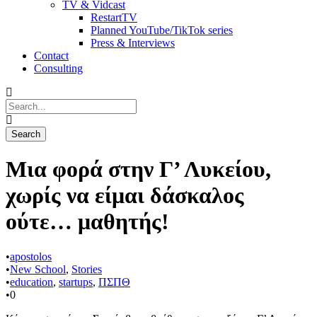
TV & Vidcast
RestartTV
Planned YouTube/TikTok series
Press & Interviews
Contact
Consulting
Μια φορά στην Γ’ Λυκείου,
χωρίς να είμαι δάσκαλος
ούτε… μαθητής!
•
apostolos
•
New School
,
Stories
•
education
,
startups
,
ΠΣΠΘ
•
0