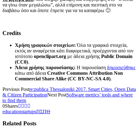
να γίνω όταν μεγαλώσω”, αλλά επίμονη και πιεστική στο να
διαβάσω όσο και όποτε έπρεπε για να τα καταφέρω 🙂
Credits
Χρήση γραφικών στοιχείων:
Όλα τα γραφικά στοιχεία,
εκτός αν αναφέρεται κάτι διαφορετικά, προέρχονται από τον
ιστότοπο
openclipart.org
με άδεια χρήσης
Public Domain
(CC0)
.
Άδεια χρήσης παρουσίασης:
Η παρουσίαση
δημοσιεύθηκε
κάτω από άδεια
Creative Commons Attribution Non
Commercial Share Alike (CC BY-NC-SA 4.0)
.
Previous Post
re:publica Thessaloniki 2017. Smart Cities, Open Data
& Citizen Participation
Next Post
Software metrics’ tools and where
to find them
0
Shares
education
startups
ΠΣΠΘ
Related Posts