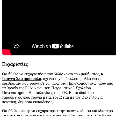
Ευχαριστίες
Θα ήθελα να ευχαριστήσω τον διδάσκοντα του μαθήματος,
κ.
Ιωάννη Σωτηρόπουλο
, όχι για την πρόσκληση, αλλά για τα
ερεθίσματα που φρόντισε να πάρω όταν βρισκόμουν εγώ πίσω από
τα θρανία της Γ’ Λυκείου του Πειραματικού Σχολείου
Πανεπιστημίου Θεσσαλονίκης το 2003. Είμαι ιδιαίτερα
χαρούμενος που, χρόνια μετά, εργάζεται με τον ίδιο ζήλο για
ποιοτική, δημόσια εκπαίδευση.
Θα ήθελα επίσης να ευχαριστήσω την οικογένειά μου και ιδιαίτερα
τη μητέρα μου
, που υπήρξε χαλαρή και συζητήσιμη στο “τι θέλω