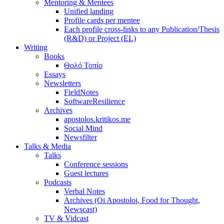
Mentoring & Mentees
Unified landing
Profile cards per mentee
Each profile cross-links to any Publication/Thesis
(R&D) or Project (EL)
Writing
Books
Θολό Τοπίο
Essays
Newsletters
FieldNotes
SoftwareResilience
Archives
apostolos.kritikos.me
Social Mind
Newsfilter
Talks & Media
Talks
Conference sessions
Guest lectures
Podcasts
Verbal Notes
Archives (Oi Apostoloi, Food for Thought,
Newscast)
TV & Vidcast