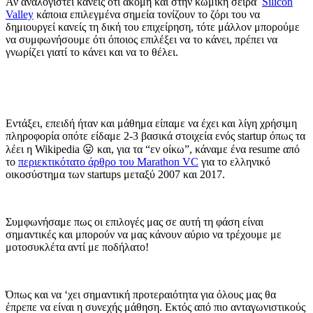
Αν αναλογιστεί κανείς ότι ακόμη και στην κωμική σειρά
Silicon
Valley
κάποια επιλεγμένα σημεία τονίζουν το ζόρι του να
δημιουργεί κανείς τη δική του επιχείρηση, τότε μάλλον μπορούμε
να συμφωνήσουμε ότι όποιος επιλέξει να το κάνει, πρέπει να
γνωρίζει γιατί το κάνει και να το θέλει.
Εντάξει, επειδή ήταν και μάθημα είπαμε να έχει και λίγη χρήσιμη
πληροφορία οπότε είδαμε 2-3 βασικά στοιχεία ενός startup όπως τα
λέει η Wikipedia 😛 και, για τα “εν οίκω”, κάναμε ένα resume από
το
περιεκτικότατο άρθρο του Μarathon VC
για το ελληνικό
οικοσύστημα των startups μεταξύ 2007 και 2017.
Συμφωνήσαμε πως οι επιλογές μας σε αυτή τη φάση είναι
σημαντικές και μπορούν να μας κάνουν αύριο να τρέχουμε με
μοτοσυκλέτα αντί με ποδήλατο!
Όπως και να ‘χει σημαντική προτεραιότητα για όλους μας θα
έπρεπε να είναι η συνεχής μάθηση. Εκτός από πιο ανταγωνιστικούς