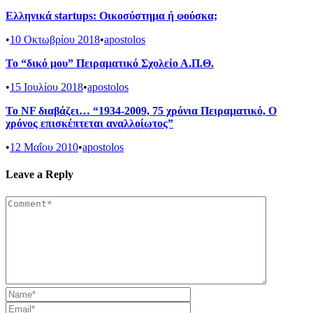
Ελληνικά startups: Οικοσύστημα ή φούσκα;
•
10 Οκτωβρίου 2018
•
apostolos
Το “δικό μου” Πειραματικό Σχολείο Α.Π.Θ.
•
15 Ιουλίου 2018
•
apostolos
Το NF διαβάζει… “1934-2009, 75 χρόνια Πειραματικό, Ο
χρόνος επισκέπτεται αναλλοίωτος”
•
12 Μαΐου 2010
•
apostolos
Leave a Reply