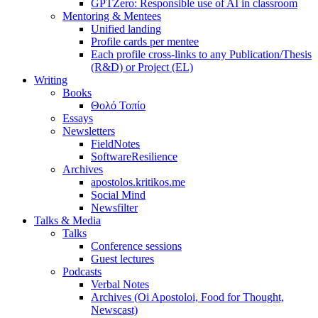
GPTZero: Responsible use of AI in classroom
Mentoring & Mentees
Unified landing
Profile cards per mentee
Each profile cross-links to any Publication/Thesis
(R&D) or Project (EL)
Writing
Books
Θολό Τοπίο
Essays
Newsletters
FieldNotes
SoftwareResilience
Archives
apostolos.kritikos.me
Social Mind
Newsfilter
Talks & Media
Talks
Conference sessions
Guest lectures
Podcasts
Verbal Notes
Archives (Oi Apostoloi, Food for Thought,
Newscast)