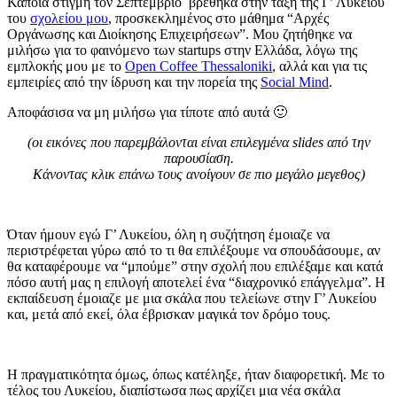
Κάποια στιγμή τον Σεπτέμβριο βρέθηκα στην ταξή της Γ’ Λυκείου
του
σχολείου μου
, προσκεκλημένος στο μάθημα “Αρχές
Οργάνωσης και Διοίκησης Επιχειρήσεων”. Μου ζητήθηκε να
μιλήσω για το φαινόμενο των startups στην Ελλάδα, λόγω της
εμπλοκής μου με το
Open Coffee Thessaloniki
, αλλά και για τις
εμπειρίες από την ίδρυση και την πορεία της
Social Mind
.
Αποφάσισα να μη μιλήσω για τίποτε από αυτά 🙂
(οι εικόνες που παρεμβάλονται είναι επιλεγμένα slides από την
παρουσίαση.
Κάνοντας κλικ επάνω τους ανοίγουν σε πιο μεγάλο μεγεθος)
Όταν ήμουν εγώ Γ’ Λυκείου, όλη η συζήτηση έμοιαζε να
περιστρέφεται γύρω από το τι θα επιλέξουμε να σπουδάσουμε, αν
θα καταφέρουμε να “μπούμε” στην σχολή που επιλέξαμε και κατά
πόσο αυτή μας η επιλογή αποτελεί ένα “διαχρονικό επάγγελμα”. Η
εκπαίδευση έμοιαζε με μια σκάλα που τελείωνε στην Γ’ Λυκείου
και, μετά από εκεί, όλα έβρισκαν μαγικά τον δρόμο τους.
Η πραγματικότητα όμως, όπως κατέληξε, ήταν διαφορετική. Με το
τέλος του Λυκείου, διαπίστωσα πως αρχίζει μια νέα σκάλα