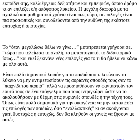
εκπαίδευσης, καλλιέργειας δεξιοτήτων και εμπειριών, όποιο δρόμο
κι αν επιλέξει ο/η απόφοιτος λυκείου. Η μεγάλη διαφορά με τα
σχολικά και μαθηματικά χρόνια είναι πως τώρα, οι επιλογές είναι
πια προσωπικές και συνοδεύονται από την ευθύνη της εκάστοτε
επιτυχίας ή αποτυχίας.
Το “όταν μεγαλώσω θέλω να γίνω…” μετατρέπεται γρήγορα σε,
“τώρα που τελείωσα τη σχολή, το μεταπτυχιακό, το διδακτορικό
ίσως…” και εκεί ξεκινάνε νέες επιλογές για το τι θα ήθελα να κάνω
με όλα αυτά.
Είναι πολύ σημαντικό λοιπόν για τα παιδιά που τελειώνουν το
λύκειο να μην αντιμετωπίσουν τις αυριανές σπουδές τους σαν το
“παιχνίδι του παππά”, αλλά να προσπαθήσουν να φανταστούν τον
εαυτό τους σε ένα επάγγελμα που τους ιντριγκάρει ώστε να το
ακολουθήσουν με θέρμη στις αυριανές σπουδές ή την τέχνη τους.
Όπως είναι πολύ σημαντικό για την οικογένεια να μην καταπιέσει
τις επιλογές των παιδιών, όσο “εναλλακτικές” κι αν ακούγονται
γιατί δυστυχώς ή ευτυχώς, δεν θα κληθούν οι γονείς να ζήσουν με
αυτές.