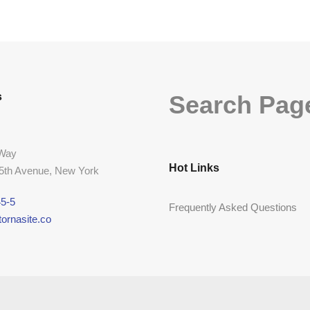
s
Search Pag
 Way
Hot Links
 5th Avenue, New York
5-5
Frequently Asked Questions
ornasite.co