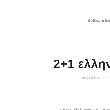
Software En
2+1 ελλη
apostolos
•