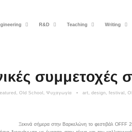
gineering
R&D
Teaching
Writing
νικές συμμετοχές 
featured
,
Old School
,
Ψυχαγωγία
•
art
,
design
,
festival
,
O
Ξεκινά σήμερα στην Βαρκελώνη το φεστιβάλ OFFF 20