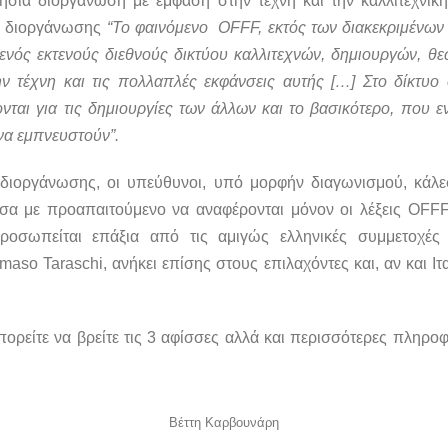
ετήσια διοργάνωση με έμφαση στην τέχνη και την καλλιτεχνι
 διοργάνωσης
“Το φαινόμενο OFFF, εκτός των διακεκριμένων 
ενός εκτενούς διεθνούς δικτύου καλλιτεχνών, δημιουργών, θεω
 τέχνη και τις πολλαπλές εκφάνσεις αυτής […] Στο δίκτυο
νται για τις δημιουργίες των άλλων και το βασικότερο, που ε
να εμπνευστούν”.
 διοργάνωσης, οι υπεύθυνοι, υπό μορφήν διαγωνισμού, κάλε
σα με προαπαιτούμενο να αναφέρονται μόνον οι λέξεις OFFF
ροσωπείται επάξια από τις αμιγώς ελληνικές συμμετοχέ
so Taraschi, ανήκει επίσης στους επιλαχόντες και, αν και Ιτ
ορείτε να βρείτε τις 3 αφίσσες αλλά και περισσότερες πληρο
Βέττη Καρβουνάρη