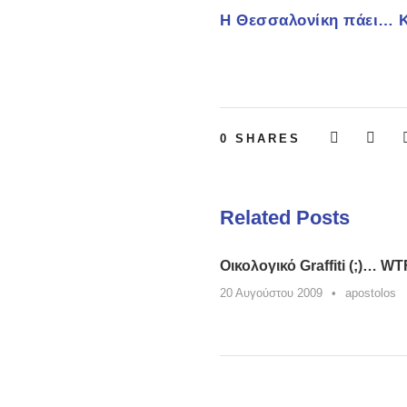
Η Θεσσαλονίκη πάει… Κ
0
SHARES
Related Posts
Οικολογικό Graffiti (;)… WT
20 Αυγούστου 2009
•
apostolos