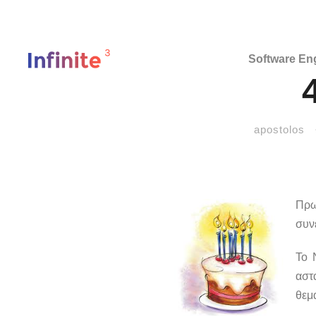
Software En
apostolos
Πρω
συν
Το 
αστ
θεμα