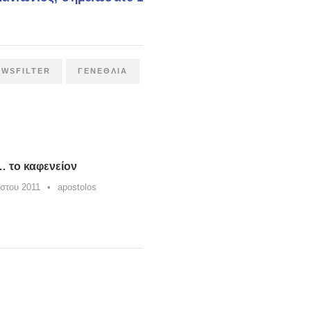
EWSFILTER
ΓΕΝΈΘΛΙΑ
 το καφενείον
στου 2011
•
apostolos