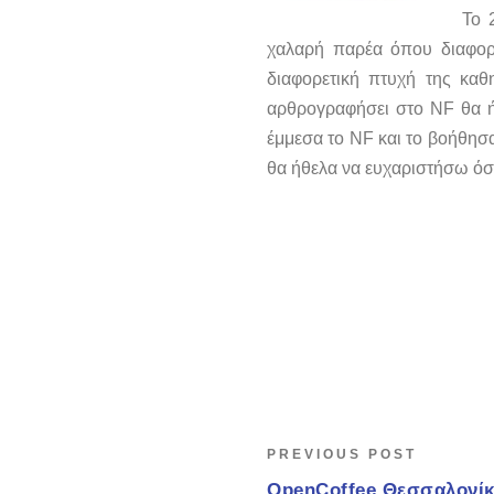
Το 
χαλαρή παρέα όπου διαφορε
διαφορετική πτυχή της καθ
αρθρογραφήσει στο NF θα ή
έμμεσα το NF και το βοήθησαν
θα ήθελα να ευχαριστήσω όσ
PREVIOUS POST
OpenCoffee Θεσσαλονίκ