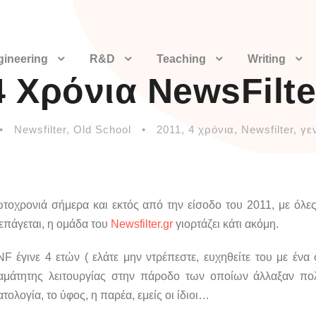
gineering
R&D
Teaching
Writing
4 Χρόνια NewsFilte
•
Newsfilter
,
Old School
•
2011
,
4 χρόνια
,
Newsfilter
,
γε
τοχρονιά σήμερα και εκτός από την είσοδο του 2011, με όλες
επάγεται, η ομάδα του
Newsfilter.gr
γιορτάζει κάτι ακόμη.
NF έγινε 4 ετών ( ελάτε μην ντρέπεστε, ευχηθείτε του με ένα
αμάτητης λειτουργίας στην πάροδο των οποίων άλλαξαν πολ
τολογία, το ύφος, η παρέα, εμείς οι ίδιοι…