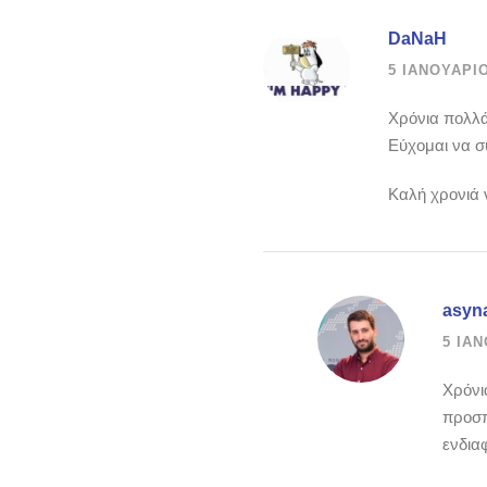
DaNaH
5 ΙΑΝΟΥΑΡΊΟ
Χρόνια πολλά 
Εύχομαι να συ
Καλή χρονιά 
asyn
5 ΙΑΝ
Χρόνι
προσπ
ενδια