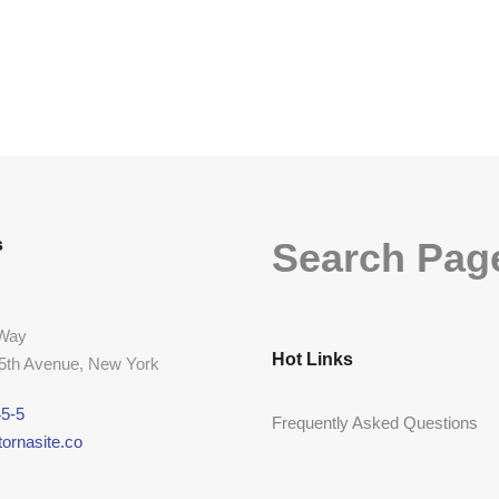
s
Search Pag
 Way
Hot Links
 5th Avenue, New York
5-5
Frequently Asked Questions
ornasite.co