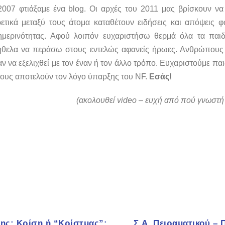
2007 φτιάξαμε ένα blog. Οι αρχές του 2011 μας βρίσκουν να
τικά μεταξύ τους άτομα καταθέτουν ειδήσεις και απόψεις φω
ημερινότητας. Αφού λοιπόν ευχαριστήσω θερμά όλα τα παι
θελα να περάσω στους εντελώς αφανείς ήρωες. Ανθρώπους 
 να εξελιχθεί με τον έναν ή τον άλλο τρόπο. Ευχαριστούμε παιδι
ους αποτελούν τον λόγο ύπαρξης του NF.
Εσάς!
(ακολουθεί video – ευχή από πού γνωστ
ης: Κρίση ή “Κρίστμας”;
Σ.Α. Πειραματικού – 