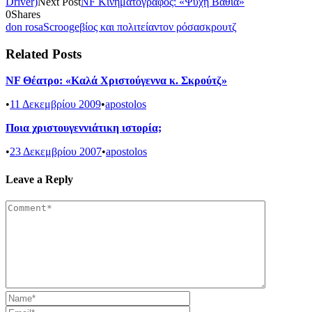
Driver)
Next Post
NF Κινηματογράφος: «Ψυχή Βαθιά»
0
Shares
don rosa
Scrooge
βίος και πολιτεία
ντον ρόσα
σκρουτζ
Related Posts
NF Θέατρο: «Καλά Χριστούγεννα κ. Σκρούτζ»
•
11 Δεκεμβρίου 2009
•
apostolos
Ποια χριστουγεννιάτικη ιστορία;
•
23 Δεκεμβρίου 2007
•
apostolos
Leave a Reply