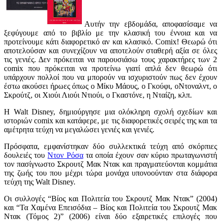
Αυτήν την εβδομάδα, αποφασίσαμε να
ξεφύγουμε από το βιβλίο με την κλασική του έννοια και να
προτείνουμε κάτι διαφορετικό αν και κλασικό. Comix! Θεωρώ ότι
αποτελούσαν και συνεχίζουν να αποτελούν σταθερή αξία σε όλες
τις γενιές. Δεν πρόκειται να παρουσιάσω τους χαρακτήρες των 2
comix που πρόκειται να προτείνω γιατί απλά δεν θεωρώ ότι
υπάρχουν πολλοί που να μπορούν να ισχυριστούν πως δεν έχουν
έστω ακούσει ήρωες όπως ο Μίκυ Μάους, ο Γκούφι, οΝτοναλντ, ο
Σκρούτζ, οι Χιούι Λιούι Ντιούι, ο Γκαστόνε, η Νταίζη, κλπ.
Η Walt Disney, δημιούργησε μια ολόκληρη σχολή σχεδίων και
ιστοριών comix και κατάφερε, με τις διαφορετικές σειρές της και τα
αμέτρητα τεύχη να μεγαλώσει γενιές και γενιές.
Πρόσφατα, εμφανίστηκαν δύο συλλεκτικά τεύχη από σκόρπιες
δουλειές του
Ντον Ρόσα
τα οποία έχουν σαν κύριο πρωταγωνιστή
τον πασίγνωστο Σκρουτζ Μακ Ντακ και πραγματεύονται κομμάτια
της ζωής του που μέχρι τώρα μονάχα υπονοούνταν στα διάφορα
τεύχη της Walt Disney.
Οι συλλογές “Βίος και Πολιτεία του Σκρουτζ Μακ Ντακ” (2004)
και “Τα Χαμένα Επεισόδια – Βίος και Πολιτεία του Σκρουτζ Μακ
Ντακ (Τόμος 2)” (2006) είναι δύο εξαιρετικές επιλογές που