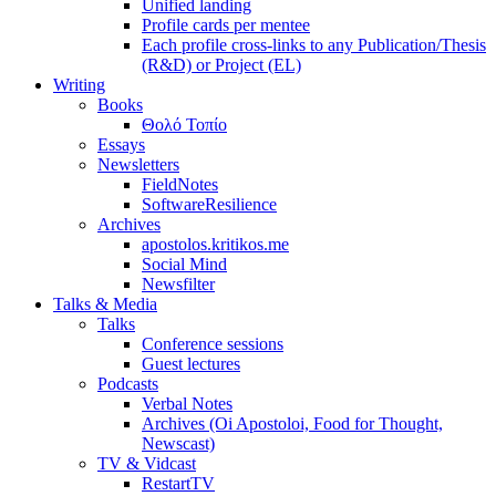
Unified landing
Profile cards per mentee
Each profile cross-links to any Publication/Thesis
(R&D) or Project (EL)
Writing
Books
Θολό Τοπίο
Essays
Newsletters
FieldNotes
SoftwareResilience
Archives
apostolos.kritikos.me
Social Mind
Newsfilter
Talks & Media
Talks
Conference sessions
Guest lectures
Podcasts
Verbal Notes
Archives (Oi Apostoloi, Food for Thought,
Newscast)
TV & Vidcast
RestartTV