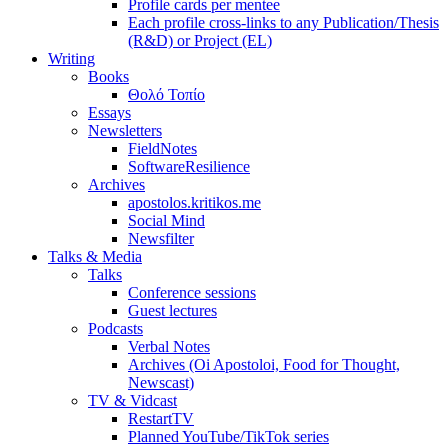
Profile cards per mentee
Each profile cross-links to any Publication/Thesis
(R&D) or Project (EL)
Writing
Books
Θολό Τοπίο
Essays
Newsletters
FieldNotes
SoftwareResilience
Archives
apostolos.kritikos.me
Social Mind
Newsfilter
Talks & Media
Talks
Conference sessions
Guest lectures
Podcasts
Verbal Notes
Archives (Oi Apostoloi, Food for Thought,
Newscast)
TV & Vidcast
RestartTV
Planned YouTube/TikTok series