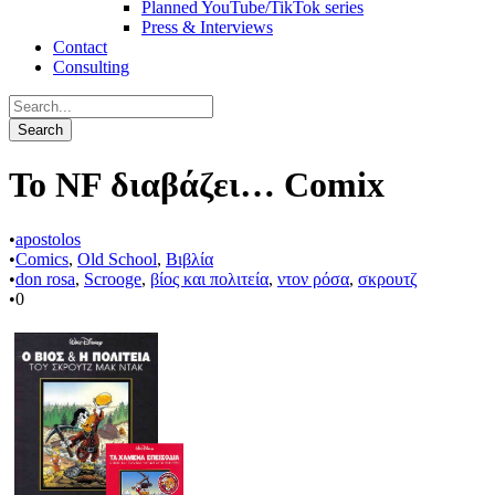
Planned YouTube/TikTok series
Press & Interviews
Contact
Consulting
Το NF διαβάζει… Comix
•
apostolos
•
Comics
,
Old School
,
Βιβλία
•
don rosa
,
Scrooge
,
βίος και πολιτεία
,
ντον ρόσα
,
σκρουτζ
•
0