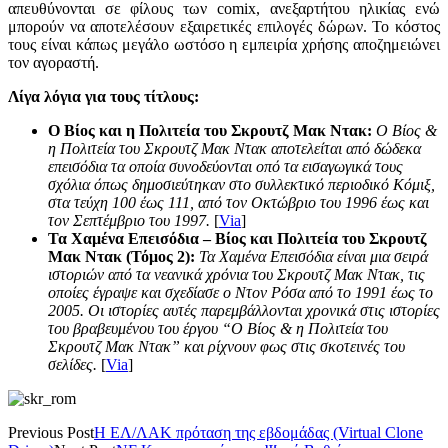
απευθύνονται σε φίλους των comix, ανεξαρτήτου ηλικίας ενώ
μπορούν να αποτελέσουν εξαιρετικές επιλογές δώρων. Το κόστος
τους είναι κάπως μεγάλο ωστόσο η εμπειρία χρήσης αποζημειώνει
τον αγοραστή.
Λίγα λόγια για τους τίτλους:
Ο Βίος και η Πολιτεία του Σκρουτζ Μακ Ντακ:
Ο Βίος &
η Πολιτεία του Σκρουτζ Μακ Ντακ αποτελείται από δώδεκα
επεισόδια τα οποία συνοδεύονται οπό τα εισαγωγικά τους
σχόλια όπως δημοσιεύτηκαν στο συλλεκτικό περιοδικό Κόμιξ,
στα τεύχη 100 έως 111, από τον Οκτώβριο του 1996 έως και
τον Σεπτέμβριο του 1997.
[
Via
]
Τα Χαμένα Επεισόδια – Βίος και Πολιτεία του Σκρουτζ
Μακ Ντακ (Τόμος 2):
Τα Χαμένα Επεισόδια είναι μια σειρά
ιστοριών από τα νεανικά χρόνια του Σκρουτζ Μακ Ντακ, τις
οποίες έγραψε και σχεδίασε ο Ντον Ρόσα από το 1991 έως το
2005. Οι ιστορίες αυτές παρεμβάλλονται χρονικά στις ιστορίες
του βραβευμένου του έργου “Ο Βίος & η Πολιτεία του
Σκρουτζ Μακ Ντακ” και ρίχνουν φως στις σκοτεινές του
σελίδες.
[
Via
]
Previous Post
Η ΕΛ/ΛΑΚ πρόταση της εβδομάδας (Virtual Clone