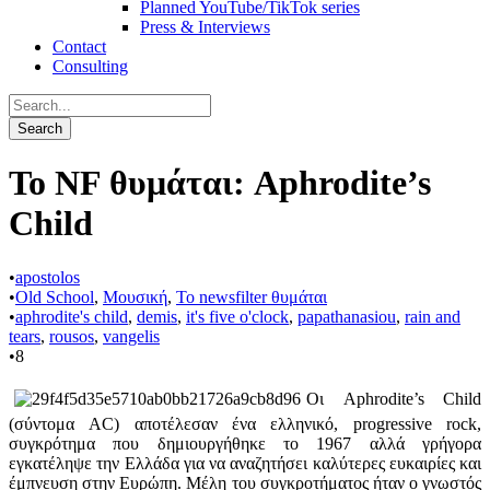
Planned YouTube/TikTok series
Press & Interviews
Contact
Consulting
Το NF θυμάται: Aphrodite’s
Child
•
apostolos
•
Old School
,
Μουσική
,
Το newsfilter θυμάται
•
aphrodite's child
,
demis
,
it's five o'clock
,
papathanasiou
,
rain and
tears
,
rousos
,
vangelis
•
8
Οι Aphrodite’s Child
(σύντομα AC) αποτέλεσαν ένα ελληνικό, progressive rock,
συγκρότημα που δημιουργήθηκε το 1967 αλλά γρήγορα
εγκατέληψε την Ελλάδα για να αναζητήσει καλύτερες ευκαιρίες και
έμπνευση στην Ευρώπη. Μέλη του συγκροτήματος ήταν ο γνωστός