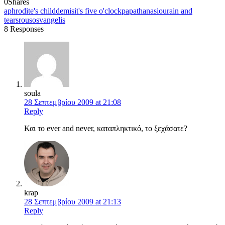
0
Shares
aphrodite's child
demis
it's five o'clock
papathanasiou
rain and
tears
rousos
vangelis
8 Responses
soula
28 Σεπτεμβρίου 2009 at 21:08
Reply
Και το ever and never, καταπληκτικό, το ξεχάσατε?
krap
28 Σεπτεμβρίου 2009 at 21:13
Reply