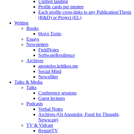
Unified landing
Profile cards per mentee
Each profile cross-links to any Publication/Thesis
(R&D) or Project (EL)
Writing
Books
Θολό Τοπίο
Essays
Newsletters
FieldNotes
SoftwareResilience
Archives
apostolos.kritikos.me
Social Mind
Newsfilter
Talks & Media
Talks
Conference sessions
Guest lectures
Podcasts
Verbal Notes
Archives (Oi Apostoloi, Food for Thought,
Newscast)
TV & Vidcast
RestartTV