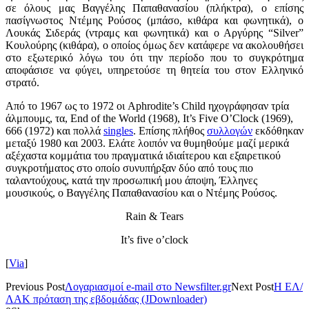
σε όλους μας Βαγγέλης Παπαθανασίου (πλήκτρα), ο επίσης
πασίγνωστος Ντέμης Ρούσος (μπάσο, κιθάρα και φωνητικά), ο
Λουκάς Σιδεράς (ντραμς και φωνητικά) και ο Αργύρης “Silver”
Κουλούρης (κιθάρα), ο οποίος όμως δεν κατάφερε να ακολουθήσει
στο εξωτερικό λόγω του ότι την περίοδο που το συγκρότημα
αποφάσισε να φύγει, υπηρετούσε τη θητεία του στον Ελληνικό
στρατό.
Από το 1967 ως το 1972 οι Aphrodite’s Child ηχογράφησαν τρία
άλμπουμς, τα, End of the World (1968), It’s Five O’Clock (1969),
666 (1972) και πολλά
singles
. Επίσης πλήθος
συλλογών
εκδόθηκαν
μεταξύ 1980 και 2003.
Ελάτε λοιπόν να θυμηθούμε μαζί μερικά
αξέχαστα κομμάτια του πραγματικά ιδιαίτερου και εξαιρετικού
συγκροτήματος στο οποίο συνυπήρξαν δύο από τους πιο
ταλαντούχους, κατά την προσωπική μου άποψη, Έλληνες
μουσικούς, ο Βαγγέλης Παπαθανασίου και ο Ντέμης Ρούσος.
Rain & Tears
It’s five o’clock
[
Via
]
Previous Post
Λογαριασμοί e-mail στο Newsfilter.gr
Next Post
Η ΕΛ/
ΛΑΚ πρόταση της εβδομάδας (JDownloader)