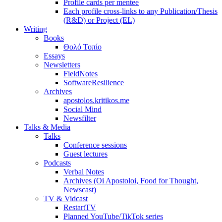
Profile cards per mentee
Each profile cross-links to any Publication/Thesis
(R&D) or Project (EL)
Writing
Books
Θολό Τοπίο
Essays
Newsletters
FieldNotes
SoftwareResilience
Archives
apostolos.kritikos.me
Social Mind
Newsfilter
Talks & Media
Talks
Conference sessions
Guest lectures
Podcasts
Verbal Notes
Archives (Oi Apostoloi, Food for Thought,
Newscast)
TV & Vidcast
RestartTV
Planned YouTube/TikTok series