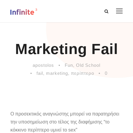
Marketing Fail
apostolos
•
Fun
,
Old School
•
fail
,
marketing
,
περίπτερο
•
0
Ο προσεκτικός αναγνώστης μπορεί να παρατηρήσει
την υποσημείωση στο τέλος της διαφήμισης “το
κόκκινο περίπτερο υμνεί το sex”