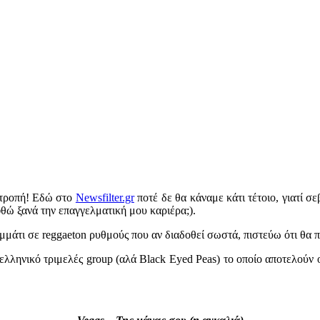
Ντροπή! Εδώ στο
Newsfilter.gr
ποτέ δε θα κάναμε κάτι τέτοιο, γιατί σ
θώ ξανά την επαγγελματική μου καριέρα;).
μμάτι σε reggaeton ρυθμούς που αν διαδοθεί σωστά, πιστεύω ότι θα πα
 ελληνικό τριμελές group (αλά Black Eyed Peas) το οποίο αποτελού