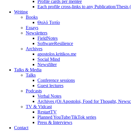
Profile cards per mentee
Each profile cross-links to any Publication/Thesis
Writing
Books
Θολό Τοπίο
Essays
Newsletters
FieldNotes
SoftwareResilience
Archives
apostolos.kritikos.me
Social Mind
Newsfilter
Talks & Media
Talks
Conference sessions
Guest lectures
Podcasts
Verbal Notes
Archives (Oi Apostoloi, Food for Thought, Newsc
TV & Vidcast
RestartTV
Planned YouTube/TikTok series
Press & Interviews
Contact