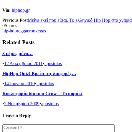
Via:
hiphop.gr
Previous Post
Μείνε εκεί που είσαι. Το ελληνικό Hip Hop στα χνάρια 
0
Shares
hip-hop
reggaeron
vegas
Related Posts
3 μέρες μόνο…
•
12 Δεκεμβρίου 2011
•
apostolos
HipHop Quiz! Βρείτε τις διαφορές…
•
14 Ιουνίου 2010
•
apostolos
Κυκλοφορία δίσκου: Crow – Το κοράκι
•
5 Νοεμβρίου 2009
•
apostolos
Leave a Reply