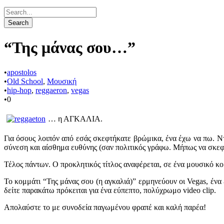
“Της μάνας σου…”
•
apostolos
•
Old School
,
Μουσική
•
hip-hop
,
reggaeron
,
vegas
•
0
… η ΑΓΚΑΛΙΑ.
Για όσους λοιπόν από εσάς σκεφτήκατε βρώμικα, ένα έχω να πω. 
σύνεση και αίσθημα ευθύνης (σαν πολιτικός γράφω. Μήπως να σκεφ
Τέλος πάντων. Ο προκλητικός τίτλος αναφέρεται, σε ένα μουσικό κο
To κομμάτι “Της μάνας σου (η αγκαλιά)” ερμηνεύουν οι Vegas, ένα
δείτε παρακάτω πρόκειται για ένα εύπεπτο, πολύχρωμο video clip.
Απολαύστε το με συνοδεία παγωμένου φραπέ και καλή παρέα!