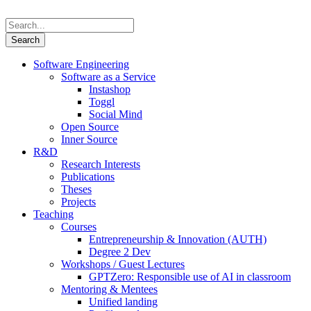
Software Engineering
Software as a Service
Instashop
Toggl
Social Mind
Open Source
Inner Source
R&D
Research Interests
Publications
Theses
Projects
Teaching
Courses
Entrepreneurship & Innovation (AUTH)
Degree 2 Dev
Workshops / Guest Lectures
GPTZero: Responsible use of AI in classroom
Mentoring & Mentees
Unified landing