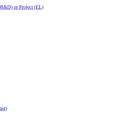
 (R&D) or Project (EL)
ast)