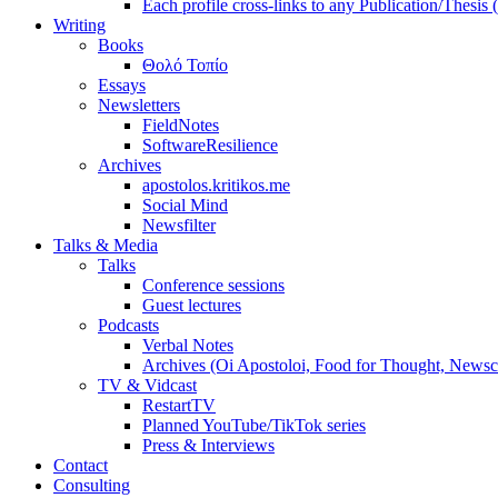
Each profile cross-links to any Publication/Thesis
Writing
Books
Θολό Τοπίο
Essays
Newsletters
FieldNotes
SoftwareResilience
Archives
apostolos.kritikos.me
Social Mind
Newsfilter
Talks & Media
Talks
Conference sessions
Guest lectures
Podcasts
Verbal Notes
Archives (Oi Apostoloi, Food for Thought, Newsc
TV & Vidcast
RestartTV
Planned YouTube/TikTok series
Press & Interviews
Contact
Consulting