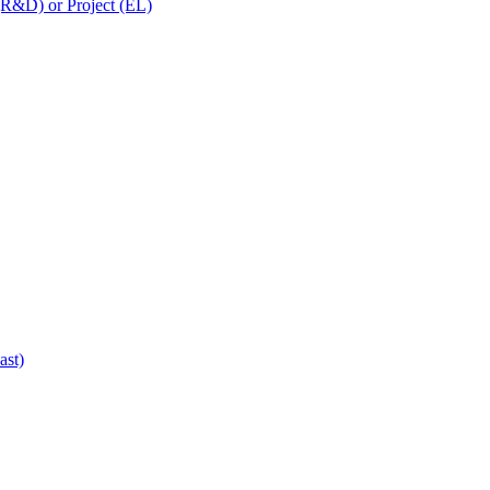
 (R&D) or Project (EL)
ast)