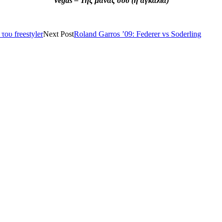
Vegas – Της μάνας σου (η αγκαλιά)
του freestyler
Next Post
Roland Garros ’09: Federer vs Soderling