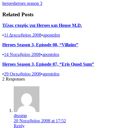
heroes
heroes season 3
Related Posts
Τέλος εποχής για Heroes και House M.D.
•
11 Δεκεμβρίου 2008
•
apostolos
Heroes Season 3, Episode 08, “Villains”
•
14 Νοεμβρίου 2008
•
apostolos
Heroes Season 3, Episode 07, “Eris Quod Sum”
•
29 Οκτωβρίου 2008
•
apostolos
2 Responses
dtsomp
20 Νοεμβρίου 2008 at 17:52
Reply