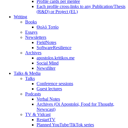
Profile cards per mentee
Each profile cross-links to any Publication/Thesis
(R&D) or Project (EL)
Writing
Books
Θολό Τοπίο
Essays
Newsletters
FieldNotes
SoftwareResilience
Archives
apostolos.kritikos.me
Social Mind
Newsfilter
Talks & Media
Talks
Conference sessions
Guest lectures
Podcasts
Verbal Notes
Archives (Oi Apostoloi, Food for Thought,
Newscast)
TV & Vidcast
RestartTV
Planned YouTube/TikTok series