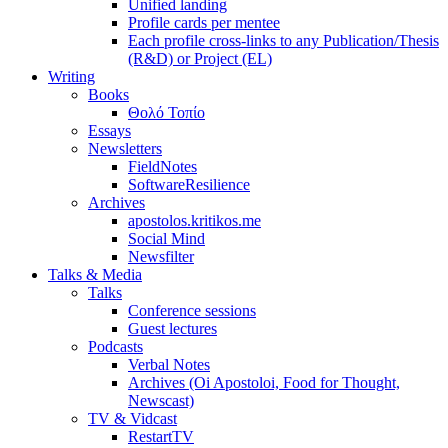
Unified landing
Profile cards per mentee
Each profile cross-links to any Publication/Thesis
(R&D) or Project (EL)
Writing
Books
Θολό Τοπίο
Essays
Newsletters
FieldNotes
SoftwareResilience
Archives
apostolos.kritikos.me
Social Mind
Newsfilter
Talks & Media
Talks
Conference sessions
Guest lectures
Podcasts
Verbal Notes
Archives (Oi Apostoloi, Food for Thought,
Newscast)
TV & Vidcast
RestartTV