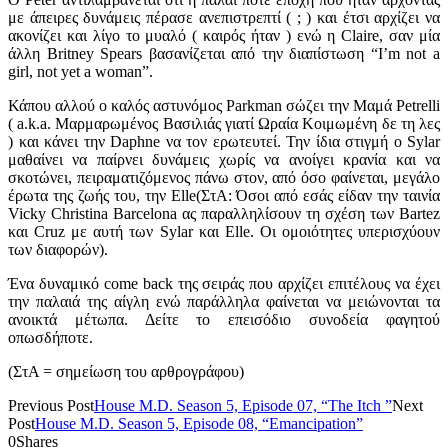
με άπειρες δυνάμεις πέρασε ανεπιστρεπτί ( ; ) και έτσι αρχίζει να
ακονίζει και λίγο το μυαλό ( καιρός ήταν ) ενώ η Claire, σαν μία
άλλη Britney Spears βασανίζεται από την διαπίστωση “I’m not a
girl, not yet a woman”.
Κάπου αλλού ο καλός αστυνόμος Parkman σώζει την Μαμά Petrelli
( a.k.a. Μαρμαρωμένος Βασιλιάς γιατί Ωραία Κοιμωμένη δε τη λες
) και κάνει την Daphne να τον ερωτευτεί. Την ίδια στιγμή ο Sylar
μαθαίνει να παίρνει δυνάμεις χωρίς να ανοίγει κρανία και να
σκοτώνει, πειραματιζόμενος πάνω στον, από όσο φαίνεται, μεγάλο
έρωτα της ζωής του, την Elle(ΣτΑ: Όσοι από εσάς είδαν την ταινία
Vicky Christina Barcelona ας παραλληλίσουν τη σχέση των Bartez
και Cruz με αυτή των Sylar και Elle. Οι ομοιότητες υπερισχύουν
των διαφορών).
Ένα δυναμικό come back της σειράς που αρχίζει επιτέλους να έχει
την παλαιά της αίγλη ενώ παράλληλα φαίνεται να μειώνονται τα
ανοικτά μέτωπα. Δείτε το επεισόδιο συνοδεία φαγητού
οπωσδήποτε.
(ΣτΑ = σημείωση του αρθρογράφου)
Previous Post
House M.D. Season 5, Episode 07, “The Itch ”
Next
Post
House M.D. Season 5, Episode 08, “Emancipation”
0
Shares