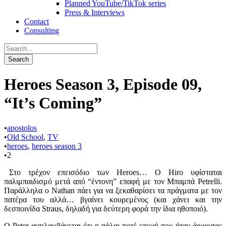
Planned YouTube/TikTok series
Press & Interviews
Contact
Consulting
Heroes Season 3, Episode 09,
“It’s Coming”
•
apostolos
•
Old School
,
TV
•
heroes
,
heroes season 3
•
2
Στο τρέχον επεισόδιο των Heroes… Ο Hiro υφίσταται
παλιμπαιδισμό μετά από “έντονη” επαφή με τον Μπαμπά Petrelli.
Παράλληλα ο Nathan πάει για να ξεκαθαρίσει τα πράγματα με τον
πατέρα του αλλά… βγαίνει κουρεμένος (και χάνει και την
δεσποινίδα Straus, δηλαδή για δεύτερη φορά την ίδια ηθοποιό).
Ο Peter αντιλαμβάνεται ότι η πάλαι ποτέ εποχή που ήταν άρχοντας