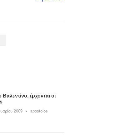
Α
ο Βαλεντίνο, έρχονται οι
rs
υαρίου 2009
•
apostolos