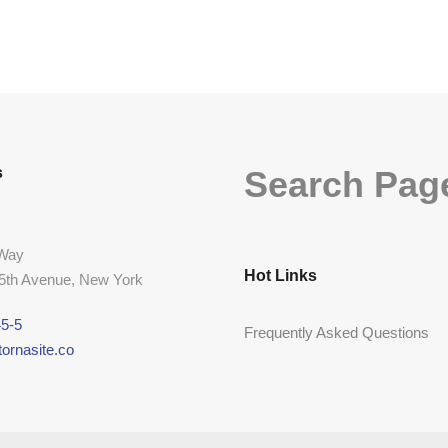
s
Search Pag
 Way
Hot Links
 5th Avenue, New York
5-5
Frequently Asked Questions
ornasite.co