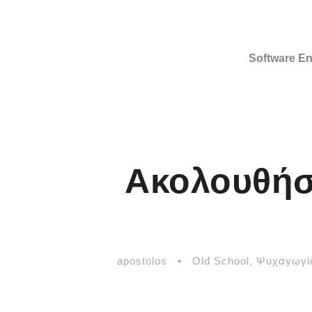
Software En
Ακολουθήστ
apostolos
•
Old School
,
Ψυχαγωγί