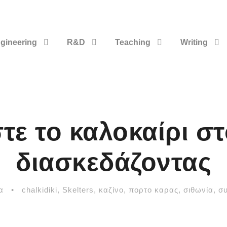
gineering
R&D
Teaching
Writing
ε το καλοκαίρι στ
διασκεδάζοντας
α
•
chalkidiki
,
Skelters
,
καζίνο
,
πορτο καρας
,
σιθωνία
,
σ