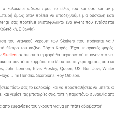
Το καλοκαίρι ωδεύει προς το τέλος του και όσο και αν μ
Επειδή όμως όταν πρέπει να αποδεχθούμε μια δύσκολη κατά
lter.gr σας προτείνει ανεπυφύλακτα ένα event που εντάσσεται
αλκιδική, Σιθωνία).
νιση του νεανικού γκρουπ των Skelters που πρόκειται να
τό θέατρο του καζίνο Πόρτο Καράς. Έχουμε αρκετές φορές
ων
Skelters
οπότε αυτό τη φορά θα περιοριστούμε μόνον στο να 
 ακουστούν τόσο κομμάτια του ίδιου του συγκροτήματος όσο κα
s, John Lennon, Elvis Presley, Queen, U2, Bon Jovi, Whit
Floyd, Jimi Hendrix, Scorpions, Roy Orbison.
ήσετε πίσω σας το καλοκαίρι και να προσπαθήσετε να μπείτε κ
 και γεμίσει τις μπαταρίες σας, τότε η παραπάνω συναυλία αποτ
α από εμφανίσεις του γκρουπ για να μη “πάτε αδιάβαστοι”