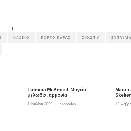
S
ΚΑΖΊΝΟ
ΠΟΡΤΟ ΚΑΡΑΣ
ΣΙΘΩΝΊΑ
ΣΥΝΑΥΛΊ
Loreena McKennit. Μαγεία,
Μετά τ
μελωδία, αρμονία
Skelte
1 Ιουλίου 2009
•
apostolos
12 Φεβρο