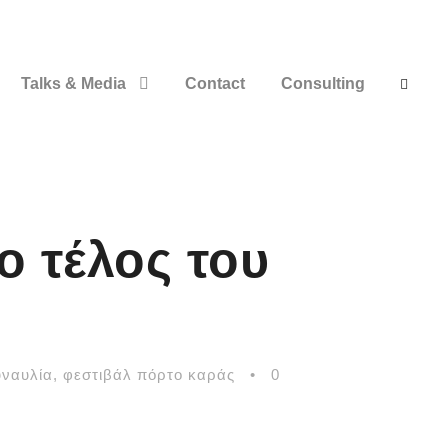
Talks & Media
Contact
Consulting
ο τέλος του
υναυλία
,
φεστιβάλ πόρτο καράς
•
0