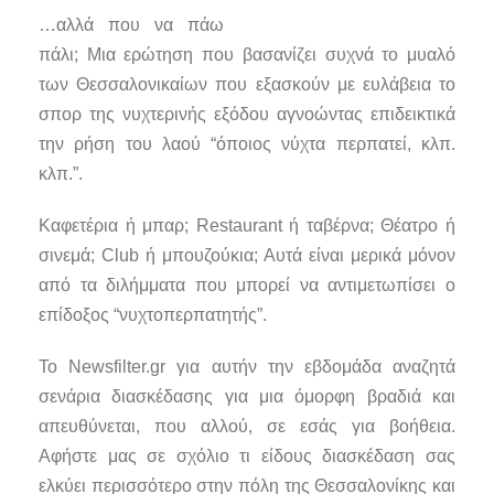
…αλλά που να πάω
πάλι; Μια ερώτηση που βασανίζει συχνά το μυαλό
των Θεσσαλονικαίων που εξασκούν με ευλάβεια το
σπορ της νυχτερινής εξόδου αγνοώντας επιδεικτικά
την ρήση του λαού “όποιος νύχτα περπατεί, κλπ.
κλπ.”.
Καφετέρια ή μπαρ; Restaurant ή ταβέρνα; Θέατρο ή
σινεμά; Club ή μπουζούκια; Αυτά είναι μερικά μόνον
από τα διλήμματα που μπορεί να αντιμετωπίσει ο
επίδοξος “νυχτοπερπατητής”.
Το Newsfilter.gr για αυτήν την εβδομάδα αναζητά
σενάρια διασκέδασης για μια όμορφη βραδιά και
απευθύνεται, που αλλού, σε εσάς για βοήθεια.
Αφήστε μας σε σχόλιο τι είδους διασκέδαση σας
ελκύει περισσότερο στην πόλη της Θεσσαλονίκης και