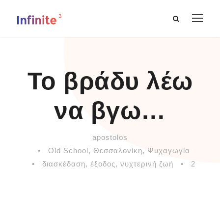
Το βράδυ λέω
να βγω…
apostolos
•
Old School
,
Θεσσαλονίκη
,
Ψυχαγωγία
•
διασκέδαση
,
έξοδος
,
νυχτερινή ζωή
•
2