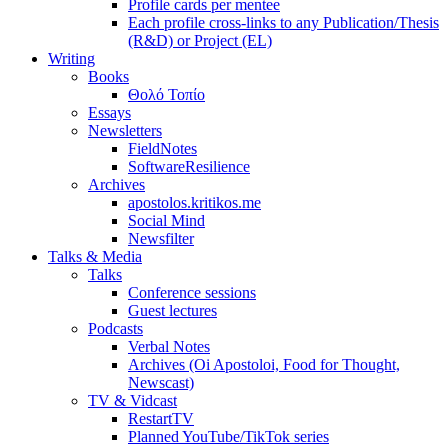
Profile cards per mentee
Each profile cross-links to any Publication/Thesis
(R&D) or Project (EL)
Writing
Books
Θολό Τοπίο
Essays
Newsletters
FieldNotes
SoftwareResilience
Archives
apostolos.kritikos.me
Social Mind
Newsfilter
Talks & Media
Talks
Conference sessions
Guest lectures
Podcasts
Verbal Notes
Archives (Oi Apostoloi, Food for Thought,
Newscast)
TV & Vidcast
RestartTV
Planned YouTube/TikTok series