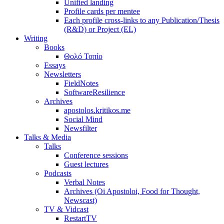
Unified landing
Profile cards per mentee
Each profile cross-links to any Publication/Thesis
(R&D) or Project (EL)
Writing
Books
Θολό Τοπίο
Essays
Newsletters
FieldNotes
SoftwareResilience
Archives
apostolos.kritikos.me
Social Mind
Newsfilter
Talks & Media
Talks
Conference sessions
Guest lectures
Podcasts
Verbal Notes
Archives (Oi Apostoloi, Food for Thought,
Newscast)
TV & Vidcast
RestartTV