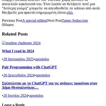
αποτελούν κακέκτυπά του. Έτσι λοιπόν αν θελήσετε ποτέ μια
“δεύτερη γνώμη” μπορείτε να απευθυνθείτε σε κάποιο από αυτά.
Θα βρείτε μια αρκετά ενημερωμένη λίστα
εδώ
.
Previous Post
A special edition
Next Post
Tango Seduccion
0
Shares
Related Posts
What I read in 2024
•
28 Ιανουαρίου 2025
•
apostolos
Pair Programming with ChatGPT
•
26 Δεκεμβρίου 2024
•
apostolos
Συζητώντας με το ChatGPT για τις ανάγκες πρασίνου στον
Δήμο Θεσσαλονίκης…
•
20 Ιουνίου 2024
•
apostolos
Leave a Reply